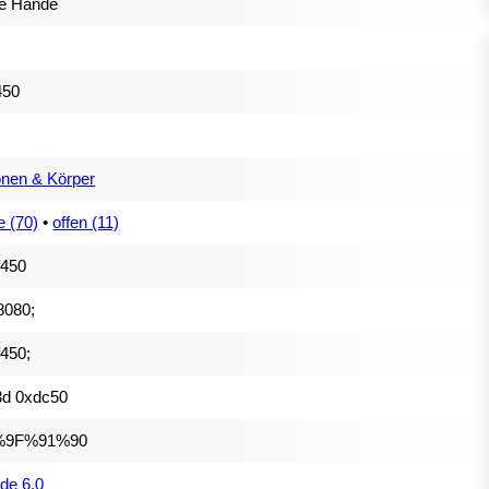
ne Hände
450
nen & Körper
 (70)
•
offen (11)
f450
8080;
450;
3d 0xdc50
%9F%91%90
de 6.0