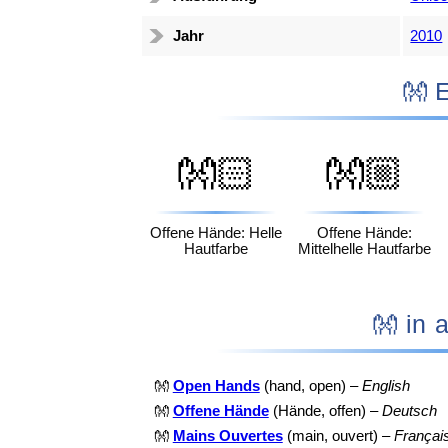
Jahr
2010

👐🏻
👐🏼
Offene Hände: Helle
Offene Hände:
Hautfarbe
Mittelhelle Hautfarbe
👐 i
👐
Open Hands
(hand, open) –
English
👐
Offene Hände
(Hände, offen) –
Deutsch
👐
Mains Ouvertes
(main, ouvert) –
Françai