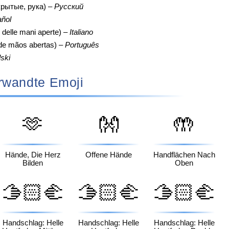
крытые, рука) –
Русский
ñol
delle mani aperte) –
Italiano
l de mãos abertas) –
Português
ski
rwandte Emoji
🫶
👐
🤲
Hände, Die Herz
Offene Hände
Handflächen Nach
Bilden
Oben
🫱🏻‍🫲
🫱🏻‍🫲
🫱🏻‍🫲
🏽
🏾
🏿
Handschlag: Helle
Handschlag: Helle
Handschlag: Helle