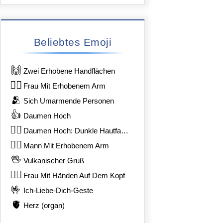
Beliebtes Emoji
🙌
Zwei Erhobene Handflächen
🙋‍♀️
Frau Mit Erhobenem Arm
🫂
Sich Umarmende Personen
👍
Daumen Hoch
👍🏿
Daumen Hoch: Dunkle Hautfarbe
🙋‍♂️
Mann Mit Erhobenem Arm
🖖
Vulkanischer Gruß
🙆‍♀️
Frau Mit Händen Auf Dem Kopf
🤟
Ich-Liebe-Dich-Geste
🫀
Herz (organ)