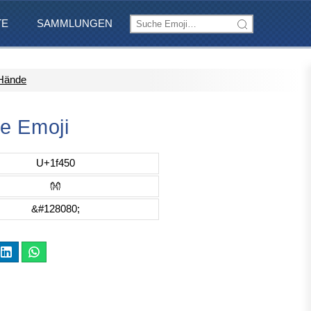
TE
SAMMLUNGEN
 Hände
e Emoji
U+1f450
👐
&#128080;