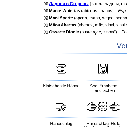
👐
Ладони в Стороны
(врозь, ладони, от
👐
Manos Abiertas
(abiertas, manos) –
Espa
👐
Mani Aperte
(aperta, mano, segno, segno 
👐
Mãos Abertas
(abertas, mão, sinal, sina
👐
Otwarte Dłonie
(puste ręce, złapać) –
Pol
Ve
👏
🙌
Klatschende Hände
Zwei Erhobene
Handflächen
🤝
🫱🏻‍🫲
🏼
Handschlag
Handschlag: Helle