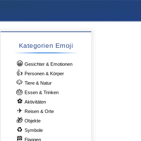
Kategorien Emoji
😀
Gesichter & Emotionen
👍
Personen & Körper
🐶
Tiere & Natur
🎂
Essen & Trinken
⚽
Aktivitäten
✈
Reisen & Orte
🎁
Objekte
♻
Symbole
🏁
Flaggen