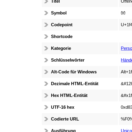
Titel
Offe
Symbol
👐
Codepoint
U+1f
Shortcode
Kategorie
Perso
Schlüsselwörter
Hände
Alt-Code für Windows
Alt+1
Dezimale HTML-Entität
&#12
Hex HTML-Entität
&#x1f
UTF-16 hex
0xd8
Codierte URL
%F0
Ausführung
Unico