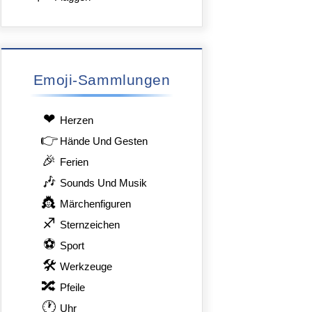
Emoji-Sammlungen
❤
Herzen
👉
Hände Und Gesten
🎉
Ferien
🎶
Sounds Und Musik
👸
Märchenfiguren
♐
Sternzeichen
⚽
Sport
🛠
Werkzeuge
🔀
Pfeile
🕐
Uhr