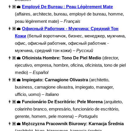
👨🏽‍💼
Employé De Bureau : Peau Légèrement Mate
(affaires, architecte, bureau, employé de bureau, homme,
peau légèrement mate) –
Français
👨🏽‍💼
Офисный Работник - Мужчина: Средний Тон
Кожи
(белый воротничок, бизнес, менеджер, мужчина,
офис, офисный работник, офисный работник -
мужчина, средний тон кожи) –
Русский
👨🏽‍💼
Oficinista Hombre: Tono De Piel Medio
(director,
ejecutivo, empresa, hombre, oficina, oficinista, tono de piel
medio) –
Español
👨🏽‍💼
Impiegato: Carnagione Olivastra
(architetto,
business, carnagione olivastra, impiegato, manager,
ufficio, uomo) –
Italiano
👨🏽‍💼
Funcionário De Escritório: Pele Morena
(arquiteto,
colarinho branco, empresário, funcionário de escritório,
gerente, homem, pele morena) –
Português
👨🏽‍💼
Mężczyzna Pracownik Biurowy: Karnacja Średnia