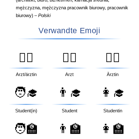
(architekt, biuro, biznesmen, karnacja średnia,
mężczyzna, mężczyzna pracownik biurowy, pracownik
biurowy) –
Polski
Verwandte Emoji
🧑‍⚕️
👨‍⚕️
👩‍⚕️
Arzt/ärztin
Arzt
Ärztin
🧑‍🎓
👨‍🎓
👩‍🎓
Student(in)
Student
Studentin
🧑‍🏫
👨‍🏫
👩‍🏫