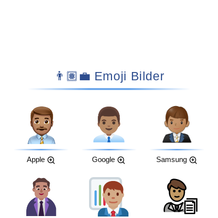
👨🏽‍💼 Emoji Bilder
Apple
Google
Samsung