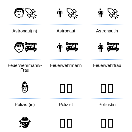
🧑‍🚀
👨‍🚀
👩‍🚀
Astronaut(in)
Astronaut
Astronautin
🧑‍🚒
👨‍🚒
👩‍🚒
Feuerwehrmann/-
Feuerwehrmann
Feuerwehrfrau
Frau
👮
👮‍♂️
👮‍♀️
Polizist(in)
Polizist
Polizistin
🕵️
🕵️‍♂️
🕵️‍♀️