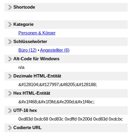
Shortcode
Kategorie
Personen & Körper
Schlüsselwörter
Büro (12)
•
Angestellter (6)
Alt-Code für Windows
n/a
Dezimale HTML-Entität
&#128104;&#127997;&#8205;&#128188;
Hex HTML-Entität
&#x1f468;&#x1f3fd;&#x200d;&#x1f4bc;
UTF-16 hex
0xd83d 0xdc68 0xd83c 0xdffd 0x200d 0xd83d 0xdcbc
Codierte URL