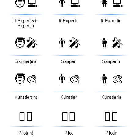
🧑‍💻
👨‍💻
👩‍💻
It-Experte/it-
It-Experte
It-Expertin
Expertin
🧑‍🎤
👨‍🎤
👩‍🎤
Sänger(in)
Sänger
Sängerin
🧑‍🎨
👨‍🎨
👩‍🎨
Künstler(in)
Künstler
Künstlerin
🧑‍✈️
👨‍✈️
👩‍✈️
Pilot(in)
Pilot
Pilotin