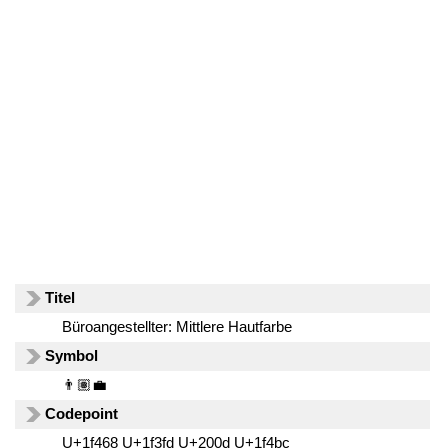
Titel
Büroangestellter: Mittlere Hautfarbe
Symbol
👨🏽‍💼
Codepoint
U+1f468 U+1f3fd U+200d U+1f4bc