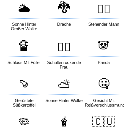
🐉
🌥️
🧍‍♂️
Sonne Hinter
Drache
Stehender Mann
Großer Wolke
🔏
🐼
🤷‍♀️
Schloss Mit Füller
Schulterzuckende
Panda
Frau
🍠
🤐
⛅
Geröstete
Sonne Hinter Wolke
Gesicht Mit
Süßkartoffel
Reißverschlussmund
🦠
🧋
🇨🇺