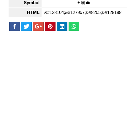
Symbol
👨🏽‍💼
HTML
&#128104;&#127997;&#8205;&#128188;