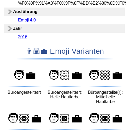
%F0%9F%91%A8%F0%9F%8F%BD%E2%80%8D%F0%
Ausführung
Emoji 4.0
Jahr
2016
👨🏽‍💼 Emoji Varianten
🧑‍💼
🧑🏻‍💼
🧑🏼‍💼
Büroangestellte(r)
Büroangestellte(r):
Büroangestellte(r):
Helle Hautfarbe
Mittelhelle
Hautfarbe
🧑🏽‍💼
🧑🏾‍💼
🧑🏿‍💼