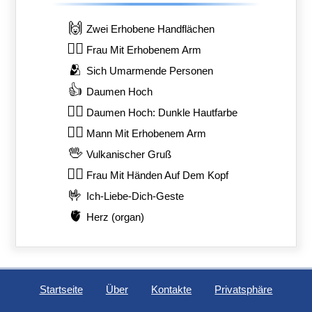
🙌
Zwei Erhobene Handflächen
🙋‍♀️
Frau Mit Erhobenem Arm
🫂
Sich Umarmende Personen
👍
Daumen Hoch
👍🏿
Daumen Hoch: Dunkle Hautfarbe
🙋‍♂️
Mann Mit Erhobenem Arm
🖖
Vulkanischer Gruß
🙆‍♀️
Frau Mit Händen Auf Dem Kopf
🤟
Ich-Liebe-Dich-Geste
🫀
Herz (organ)
Startseite
Über
Kontakte
Privatsphäre