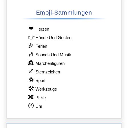
Emoji-Sammlungen
❤
Herzen
👉
Hände Und Gesten
🎉
Ferien
🎶
Sounds Und Musik
👸
Märchenfiguren
♐
Sternzeichen
⚽
Sport
🛠
Werkzeuge
🔀
Pfeile
🕐
Uhr