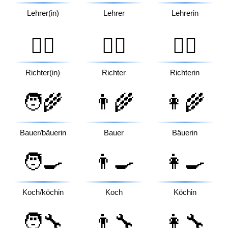
Lehrer(in)
Lehrer
Lehrerin
🧑‍⚖️
👨‍⚖️
👩‍⚖️
Richter(in)
Richter
Richterin
🧑‍🌾
👨‍🌾
👩‍🌾
Bauer/bäuerin
Bauer
Bäuerin
🧑‍🍳
👨‍🍳
👩‍🍳
Koch/köchin
Koch
Köchin
🧑‍🔧
👨‍🔧
👩‍🔧