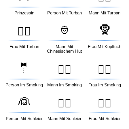
Prinzessin
Person Mit Turban
Mann Mit Turban
👲
🧕
👳‍♀️
Frau Mit Turban
Mann Mit
Frau Mit Kopftuch
Chinesischem Hut
🤵
🤵‍♂️
🤵‍♀️
Person Im Smoking
Mann Im Smoking
Frau Im Smoking
👰
👰‍♂️
👰‍♀️
Person Mit Schleier
Mann Mit Schleier
Frau Mit Schleier