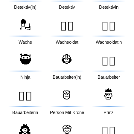
Detektiv(in)
Detektiv
Detektivin
💂
💂‍♂️
💂‍♀️
Wache
Wachsoldat
Wachsoldatin
🥷
👷
👷‍♂️
Ninja
Bauarbeiter(in)
Bauarbeiter
🫅
🤴
👷‍♀️
Bauarbeiterin
Person Mit Krone
Prinz
👸
👳
👳‍♂️