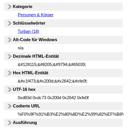
Kategorie
Personen & Körper
Schlüsselwörter
Turban (18)
Alt-Code für Windows
n/a
Dezimale HTML-Entität
&#128115;&#8205;&#9794;&#65039;
Hex HTML-Entität
&#x1f473;&#x200d;&#x2642;&#xfe0f;
UTF-16 hex
0xd83d 0xdc73 0x200d 0x2642 0xfe0f
Codierte URL
%F0%9F%91%B3%E2%80%8D%E2%99%82%EF%B8%8
Ausführung