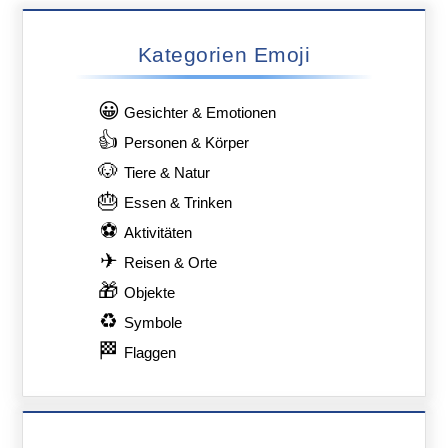
Kategorien Emoji
😀
Gesichter & Emotionen
👍
Personen & Körper
🐶
Tiere & Natur
🎂
Essen & Trinken
⚽
Aktivitäten
✈
Reisen & Orte
🎁
Objekte
♻
Symbole
🏁
Flaggen