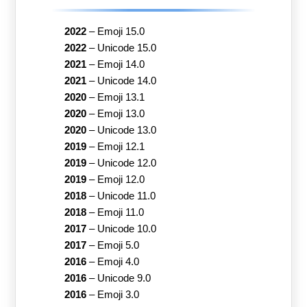
2022
–
Emoji 15.0
2022
–
Unicode 15.0
2021
–
Emoji 14.0
2021
–
Unicode 14.0
2020
–
Emoji 13.1
2020
–
Emoji 13.0
2020
–
Unicode 13.0
2019
–
Emoji 12.1
2019
–
Unicode 12.0
2019
–
Emoji 12.0
2018
–
Unicode 11.0
2018
–
Emoji 11.0
2017
–
Unicode 10.0
2017
–
Emoji 5.0
2016
–
Emoji 4.0
2016
–
Unicode 9.0
2016
–
Emoji 3.0