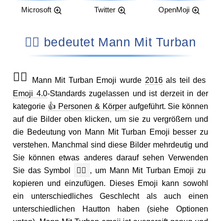
Microsoft
Twitter
OpenMoji
👳‍♂️ bedeutet Mann Mit Turban
👳‍♂️
Mann Mit Turban Emoji wurde
2016
als teil des
Emoji 4.0
-Standards zugelassen und ist derzeit in der
kategorie
👍 Personen & Körper
aufgeführt. Sie können
auf die Bilder oben klicken, um sie zu vergrößern und
die Bedeutung von Mann Mit Turban Emoji besser zu
verstehen. Manchmal sind diese Bilder mehrdeutig und
Sie können etwas anderes darauf sehen Verwenden
Sie das Symbol
👳‍♂️
, um Mann Mit Turban Emoji zu
kopieren und einzufügen. Dieses Emoji kann sowohl
ein unterschiedliches Geschlecht als auch einen
unterschiedlichen Hautton haben (siehe Optionen