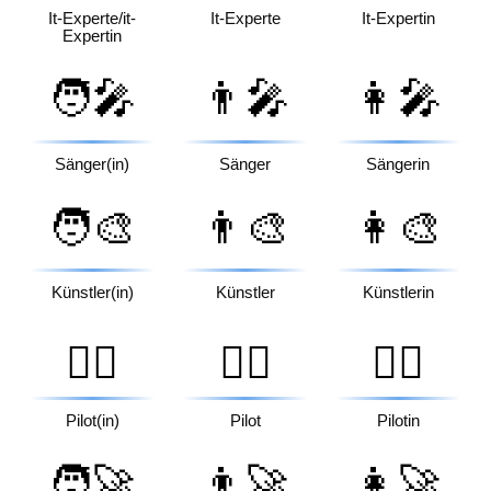
It-Experte/it-
It-Experte
It-Expertin
Expertin
🧑‍🎤
👨‍🎤
👩‍🎤
Sänger(in)
Sänger
Sängerin
🧑‍🎨
👨‍🎨
👩‍🎨
Künstler(in)
Künstler
Künstlerin
🧑‍✈️
👨‍✈️
👩‍✈️
Pilot(in)
Pilot
Pilotin
🧑‍🚀
👨‍🚀
👩‍🚀