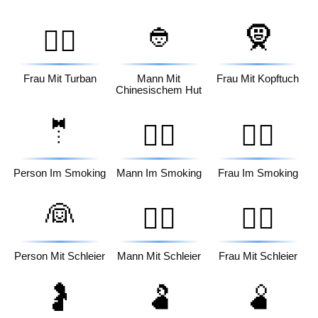
👲
🧕
👳‍♀️
Frau Mit Turban
Mann Mit
Frau Mit Kopftuch
Chinesischem Hut
🤵
🤵‍♂️
🤵‍♀️
Person Im Smoking
Mann Im Smoking
Frau Im Smoking
👰
👰‍♂️
👰‍♀️
Person Mit Schleier
Mann Mit Schleier
Frau Mit Schleier
🤰
🫃
🫄