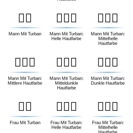
👳‍♂️
👳🏻‍♂️
👳🏼‍♂️
Mann Mit Turban
Mann Mit Turban:
Mann Mit Turban:
Helle Hautfarbe
Mittelhelle
Hautfarbe
👳🏽‍♂️
👳🏾‍♂️
👳🏿‍♂️
Mann Mit Turban:
Mann Mit Turban:
Mann Mit Turban:
Mittlere Hautfarbe
Mitteldunkle
Dunkle Hautfarbe
Hautfarbe
👳‍♀️
👳🏻‍♀️
👳🏼‍♀️
Frau Mit Turban
Frau Mit Turban:
Frau Mit Turban:
Helle Hautfarbe
Mittelhelle
Hautfarbe