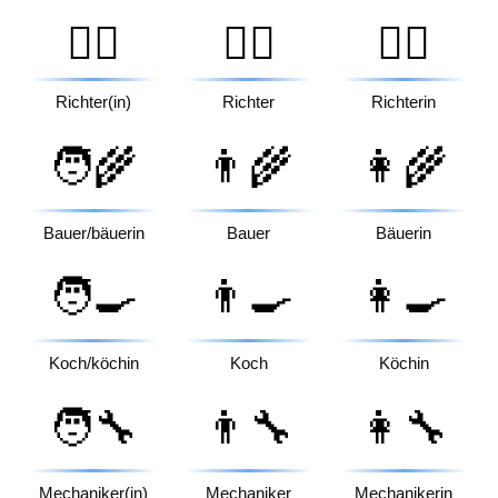
🧑‍⚖️
👨‍⚖️
👩‍⚖️
Richter(in)
Richter
Richterin
🧑‍🌾
👨‍🌾
👩‍🌾
Bauer/bäuerin
Bauer
Bäuerin
🧑‍🍳
👨‍🍳
👩‍🍳
Koch/köchin
Koch
Köchin
🧑‍🔧
👨‍🔧
👩‍🔧
Mechaniker(in)
Mechaniker
Mechanikerin