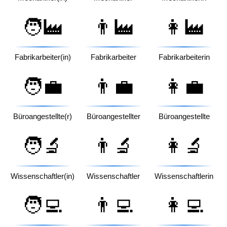
🧑‍🏭
👨‍🏭
👩‍🏭
Fabrikarbeiter(in)
Fabrikarbeiter
Fabrikarbeiterin
🧑‍💼
👨‍💼
👩‍💼
Büroangestellte(r)
Büroangestellter
Büroangestellte
🧑‍🔬
👨‍🔬
👩‍🔬
Wissenschaftler(in)
Wissenschaftler
Wissenschaftlerin
🧑‍💻
👨‍💻
👩‍💻