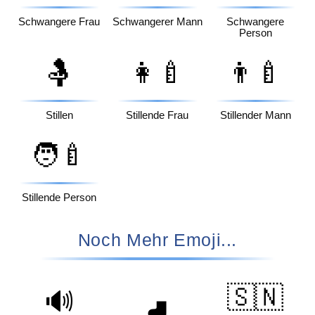
Schwangere Frau
Schwangerer Mann
Schwangere
Person
🤱
👩‍🍼
👨‍🍼
Stillen
Stillende Frau
Stillender Mann
🧑‍🍼
Stillende Person
Noch Mehr Emoji...
🇸🇳
🔊
⛸️