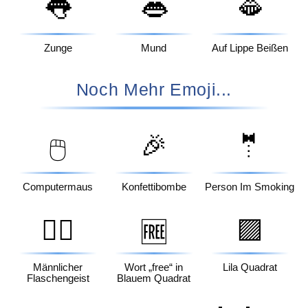
👅
👄
🫦
Zunge
Mund
Auf Lippe Beißen
Noch Mehr Emoji...
🎉
🤵
🖱️
Computermaus
Konfettibombe
Person Im Smoking
🧞‍♂️
🟪
🆓
Männlicher
Wort „free“ in
Lila Quadrat
Flaschengeist
Blauem Quadrat