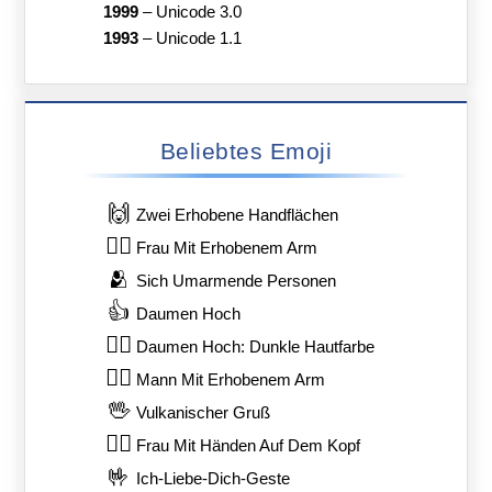
1999
–
Unicode 3.0
1993
–
Unicode 1.1
Beliebtes Emoji
🙌
Zwei Erhobene Handflächen
🙋‍♀️
Frau Mit Erhobenem Arm
🫂
Sich Umarmende Personen
👍
Daumen Hoch
👍🏿
Daumen Hoch: Dunkle Hautfarbe
🙋‍♂️
Mann Mit Erhobenem Arm
🖖
Vulkanischer Gruß
🙆‍♀️
Frau Mit Händen Auf Dem Kopf
🤟
Ich-Liebe-Dich-Geste