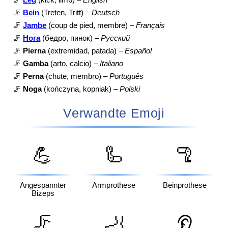
🦵
Bein
(Treten, Tritt) –
Deutsch
🦵
Jambe
(coup de pied, membre) –
Français
🦵
Нога
(бедро, пинок) –
Русский
🦵
Pierna
(extremidad, patada) –
Español
🦵
Gamba
(arto, calcio) –
Italiano
🦵
Perna
(chute, membro) –
Português
🦵
Noga
(kończyna, kopniak) –
Polski
Verwandte Emoji
💪
🦾
🦿
Angespannter
Armprothese
Beinprothese
Bizeps
🦵
🦶
👂