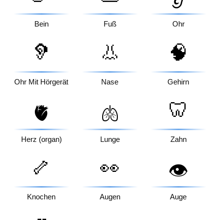
Bein
Fuß
Ohr
🦻
👃
🧠
Ohr Mit Hörgerät
Nase
Gehirn
🦷
🫀
🫁
Herz (organ)
Lunge
Zahn
🦴
👀
👁️
Knochen
Augen
Auge