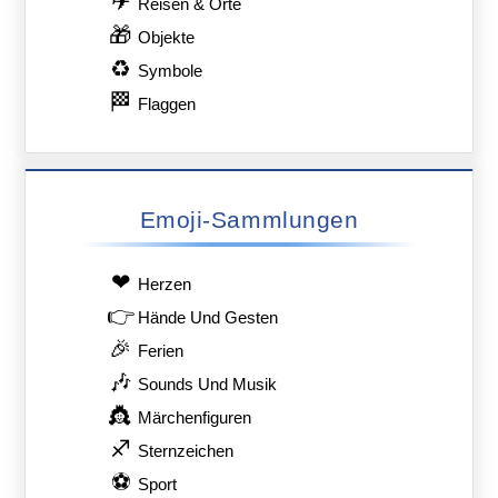
✈
Reisen & Orte
🎁
Objekte
♻
Symbole
🏁
Flaggen
Emoji-Sammlungen
❤
Herzen
👉
Hände Und Gesten
🎉
Ferien
🎶
Sounds Und Musik
👸
Märchenfiguren
♐
Sternzeichen
⚽
Sport