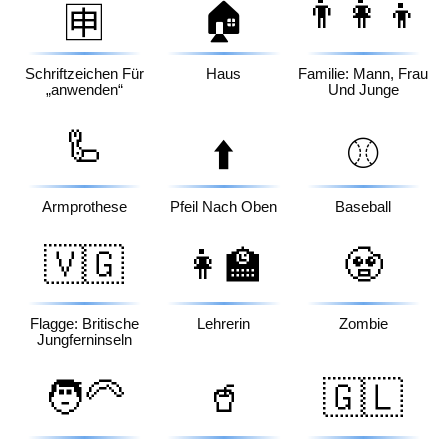
👨‍👩‍👦
🏠
🈸
Schriftzeichen Für
Haus
Familie: Mann, Frau
„anwenden“
Und Junge
🦾
⬆️
⚾
Armprothese
Pfeil Nach Oben
Baseball
🇻🇬
👩‍🏫
🧟
Flagge: Britische
Lehrerin
Zombie
Jungferninseln
🧑‍🦳
🥤
🇬🇱