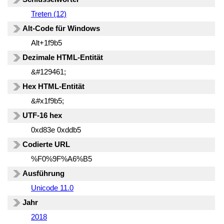
Treten (12)
Alt-Code für Windows
Alt+1f9b5
Dezimale HTML-Entität
&#129461;
Hex HTML-Entität
&#x1f9b5;
UTF-16 hex
0xd83e 0xddb5
Codierte URL
%F0%9F%A6%B5
Ausführung
Unicode 11.0
Jahr
2018