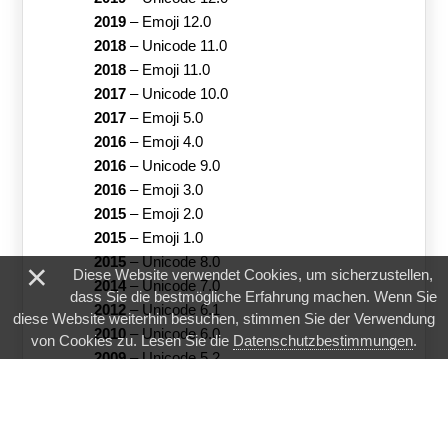
2019
–
Emoji 12.0
2018
–
Unicode 11.0
2018
–
Emoji 11.0
2017
–
Unicode 10.0
2017
–
Emoji 5.0
2016
–
Emoji 4.0
2016
–
Unicode 9.0
2016
–
Emoji 3.0
2015
–
Emoji 2.0
2015
–
Emoji 1.0
2015
–
Unicode 8.0
×
Diese Website verwendet Cookies, um sicherzustellen,
2014
–
Unicode 7.0
dass Sie die bestmögliche Erfahrung machen. Wenn Sie
2012
–
Unicode 6.1
diese Website weiterhin besuchen, stimmen Sie der Verwendung
2010
–
Unicode 6.0
von Cookies zu. Lesen Sie die
Datenschutzbestimmungen
.
2009
–
Unicode 5.2
▲
2008
–
Unicode 5.1
2005
–
Unicode 4.1
2003
–
Unicode 4.0