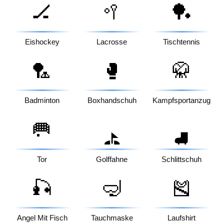
🏒
🥍
🏓
Eishockey
Lacrosse
Tischtennis
🏸
🥊
🥋
Badminton
Boxhandschuh
Kampfsportanzug
🥅
⛳
⛸️
Tor
Golffahne
Schlittschuh
🎣
🤿
🎽
Angel Mit Fisch
Tauchmaske
Laufshirt