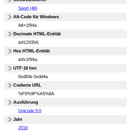
Sport (46)
Alt-Code für Windows
Alt+1f94a
Dezimale HTML-Entität
&#129354;
Hex HTML-Entität
&#x1f94a;
UTF-16 hex
0xd83e 0xdd4a
Codierte URL
%F0%9F%A5%8A
Ausführung
Unicode 9.0
Jahr
2016