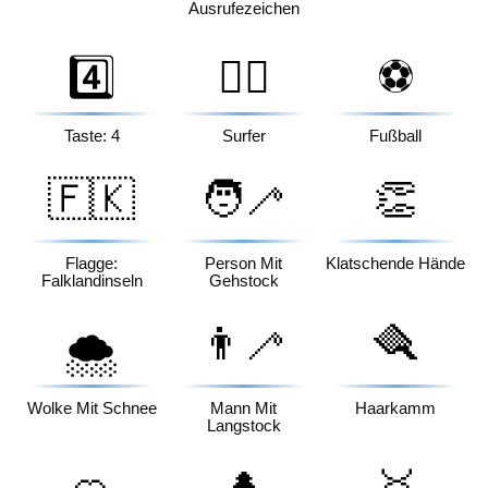
Ausrufezeichen
4️⃣
🏄‍♂️
⚽
Taste: 4
Surfer
Fußball
🇫🇰
🧑‍🦯
👏
Flagge:
Person Mit
Klatschende Hände
Falklandinseln
Gehstock
👨‍🦯
🪮
🌨️
Wolke Mit Schnee
Mann Mit
Haarkamm
Langstock