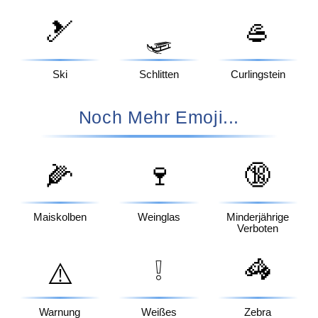
🎿
🥌
🛷
Ski
Schlitten
Curlingstein
Noch Mehr Emoji...
🌽
🍷
🔞
Maiskolben
Weinglas
Minderjährige
Verboten
❕
🦓
⚠️
Warnung
Weißes
Zebra