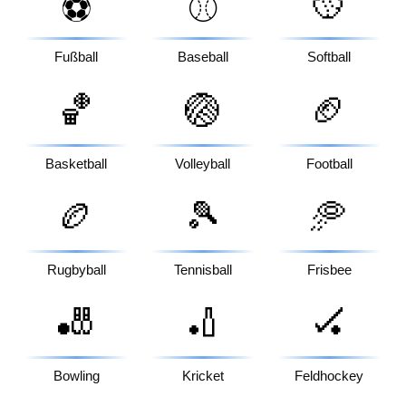
🥎
⚽
⚾
Fußball
Baseball
Softball
🏀
🏐
🏈
Basketball
Volleyball
Football
🏉
🎾
🥏
Rugbyball
Tennisball
Frisbee
🎳
🏏
🏑
Bowling
Kricket
Feldhockey