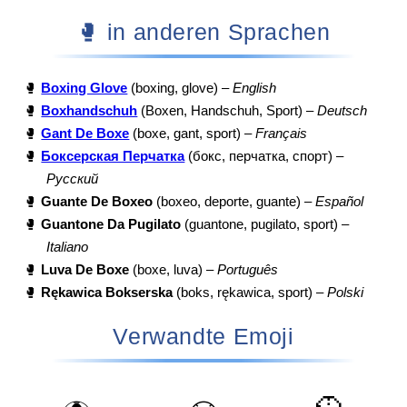
🥊 in anderen Sprachen
🥊
Boxing Glove
(boxing, glove) –
English
🥊
Boxhandschuh
(Boxen, Handschuh, Sport) –
Deutsch
🥊
Gant De Boxe
(boxe, gant, sport) –
Français
🥊
Боксерская Перчатка
(бокс, перчатка, спорт) –
Русский
🥊
Guante De Boxeo
(boxeo, deporte, guante) –
Español
🥊
Guantone Da Pugilato
(guantone, pugilato, sport) –
Italiano
🥊
Luva De Boxe
(boxe, luva) –
Português
🥊
Rękawica Bokserska
(boks, rękawica, sport) –
Polski
Verwandte Emoji