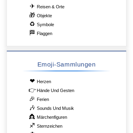
✈
Reisen & Orte
🎁
Objekte
♻
Symbole
🏁
Flaggen
Emoji-Sammlungen
❤
Herzen
👉
Hände Und Gesten
🎉
Ferien
🎶
Sounds Und Musik
👸
Märchenfiguren
♐
Sternzeichen