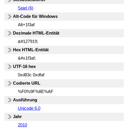
Spiel (6)
Alt-Code für Windows
Alt+1f3af
Dezimale HTML-Entität
&#127919;
Hex HTML-Entität
&#x1f3af;
UTF-16 hex
0xd83c 0xdfaf
Codierte URL
%F0%9F%8E%AF
Ausführung
Unicode 6.0
Jahr
2010