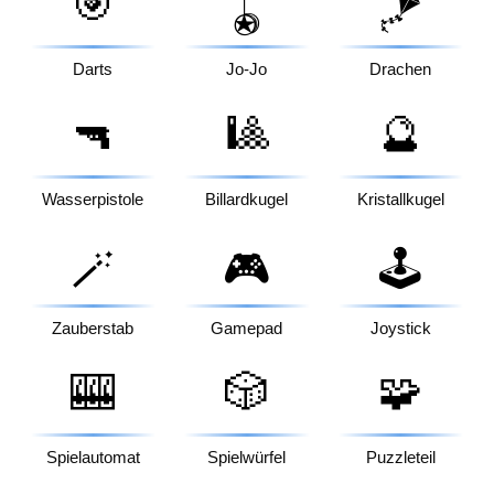
🎯
🪀
🪁
Darts
Jo-Jo
Drachen
🔫
🎱
🔮
Wasserpistole
Billardkugel
Kristallkugel
🪄
🎮
🕹️
Zauberstab
Gamepad
Joystick
🎰
🎲
🧩
Spielautomat
Spielwürfel
Puzzleteil