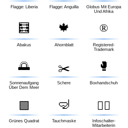
Flagge: Liberia
Flagge: Anguilla
Globus Mit Europa
Und Afrika
🧮
🍁
®️
Abakus
Ahornblatt
Registered-
Trademark
🌅
🥊
✂️
Sonnenaufgang
Schere
Boxhandschuh
Über Dem Meer
🤿
🟩
💁‍♀️
Grünes Quadrat
Tauchmaske
Infoschalter-
Mitarbeiterin