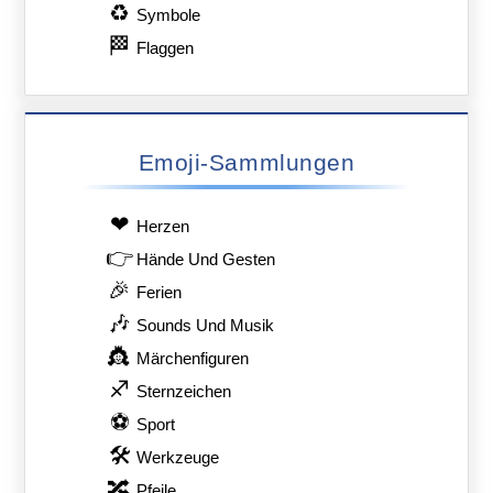
♻
Symbole
🏁
Flaggen
Emoji-Sammlungen
❤
Herzen
👉
Hände Und Gesten
🎉
Ferien
🎶
Sounds Und Musik
👸
Märchenfiguren
♐
Sternzeichen
⚽
Sport
🛠
Werkzeuge
🔀
Pfeile