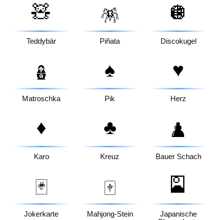
🧸
🪩
🪅
Teddybär
Piñata
Discokugel
♠️
♥️
🪆
Matroschka
Pik
Herz
♦️
♣️
♟️
Karo
Kreuz
Bauer Schach
🎴
🃏
🀄
Jokerkarte
Mahjong-Stein
Japanische