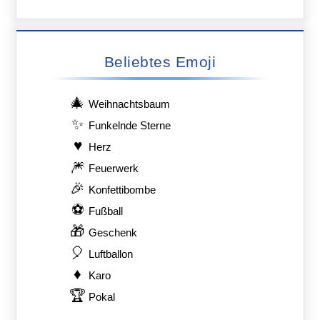
Beliebtes Emoji
🎄
Weihnachtsbaum
✨
Funkelnde Sterne
♥️
Herz
🎆
Feuerwerk
🎉
Konfettibombe
⚽
Fußball
🎁
Geschenk
🎈
Luftballon
♦️
Karo
🏆
Pokal