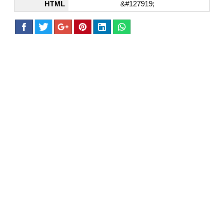
HTML
&#127919;