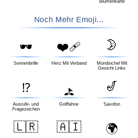
Blumenkarte
Noch Mehr Emoji...
🌛
🕶️
❤️‍🩹
Sonnenbrille
Herz Mit Verband
Mondsichel Mit
Gesicht Links
🎷
⁉️
⛳
Ausrufe- und
Golffahne
Saxofon
Fragezeichen
🇱🇷
🇦🇮
🌍