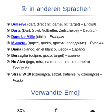
🎯 in anderen Sprachen
🎯
Bullseye
(dart, direct hit, game, hit, target) –
English
🎯
Darts
(Dart, Spiel, Volltreffer, Zielscheibe) –
Deutsch
🎯
Dans Le Mille
(cible) –
Français
🎯
Мишень
(дартс, доска, дротик, попадание) –
Русский
🎯
Diana
(blanco, en el blanco, juego) –
Español
🎯
Bersaglio
(colpire, gioco, target) –
Italiano
🎯
No Alvo
(jogo, mira, na mosca, tiro, tiro certeiro) –
Português
🎯
Strzał W 10
(dziesiątka, strzał, trafienie, w dziesiątkę) –
Polski
Verwandte Emoji