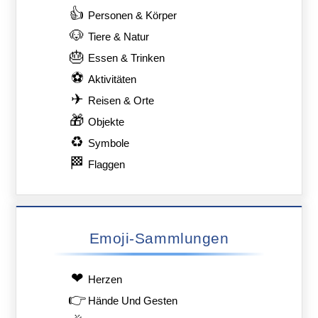
👍
Personen & Körper
🐶
Tiere & Natur
🎂
Essen & Trinken
⚽
Aktivitäten
✈
Reisen & Orte
🎁
Objekte
♻
Symbole
🏁
Flaggen
Emoji-Sammlungen
❤
Herzen
👉
Hände Und Gesten