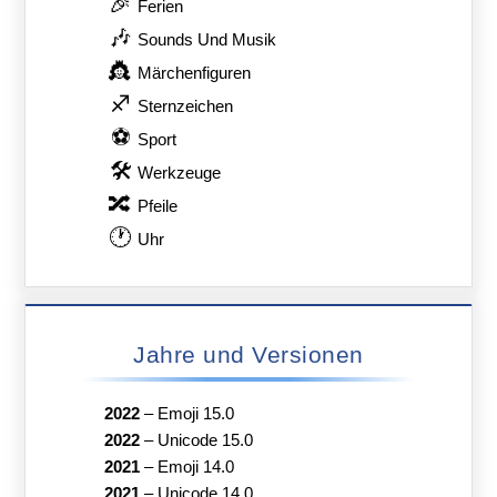
🎉
Ferien
🎶
Sounds Und Musik
👸
Märchenfiguren
♐
Sternzeichen
⚽
Sport
🛠
Werkzeuge
🔀
Pfeile
🕐
Uhr
Jahre und Versionen
2022
–
Emoji 15.0
2022
–
Unicode 15.0
2021
–
Emoji 14.0
2021
–
Unicode 14.0