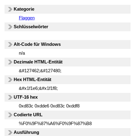
Kategorie
Flaggen
Schlüsselwörter
Alt-Code für Windows
n/a
Dezimale HTML-Entität
&#127462;&#127480;
Hex HTML-Entität
&#x1f1e6;&#x1f1f8;
UTF-16 hex
0xd83c 0xdde6 0xd83c 0xddf8
Codierte URL
%F0%9F%87%A6%F0%9F%87%B8
Ausführung