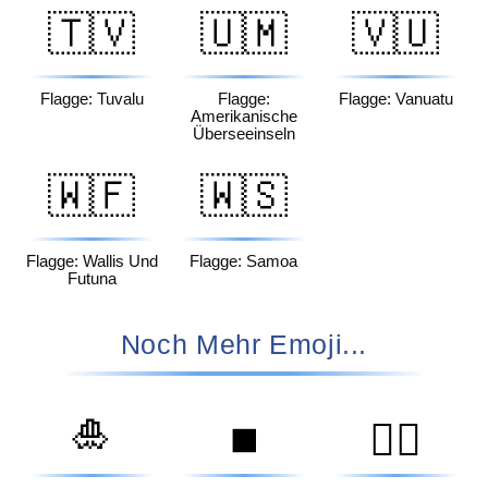
🇹🇻
🇺🇲
🇻🇺
Flagge: Tuvalu
Flagge:
Flagge: Vanuatu
Amerikanische
Überseeinseln
🇼🇫
🇼🇸
Flagge: Wallis Und
Flagge: Samoa
Futuna
Noch Mehr Emoji...
🎍
⏹️
🦸‍♀️