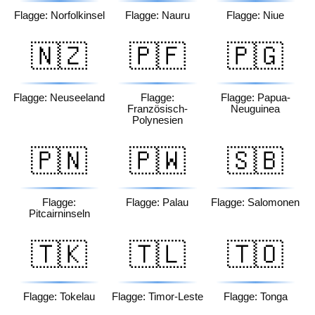
Flagge: Norfolkinsel
Flagge: Nauru
Flagge: Niue
🇳🇿
🇵🇫
🇵🇬
Flagge: Neuseeland
Flagge:
Flagge: Papua-
Französisch-
Neuguinea
Polynesien
🇵🇳
🇵🇼
🇸🇧
Flagge:
Flagge: Palau
Flagge: Salomonen
Pitcairninseln
🇹🇰
🇹🇱
🇹🇴
Flagge: Tokelau
Flagge: Timor-Leste
Flagge: Tonga