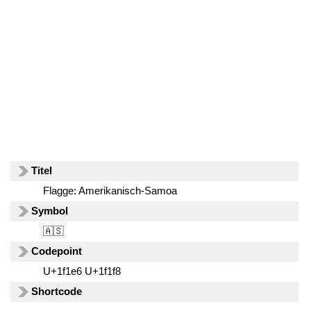
Titel
Flagge: Amerikanisch-Samoa
Symbol
🇦🇸
Codepoint
U+1f1e6 U+1f1f8
Shortcode