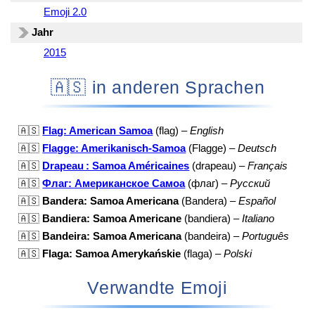
Emoji 2.0
Jahr
2015
🇦🇸 in anderen Sprachen
🇦🇸
Flag: American Samoa
(flag) –
English
🇦🇸
Flagge: Amerikanisch-Samoa
(Flagge) –
Deutsch
🇦🇸
Drapeau : Samoa Américaines
(drapeau) –
Français
🇦🇸
Флаг: Американское Самоа
(флаг) –
Русский
🇦🇸
Bandera: Samoa Americana
(Bandera) –
Español
🇦🇸
Bandiera: Samoa Americane
(bandiera) –
Italiano
🇦🇸
Bandeira: Samoa Americana
(bandeira) –
Português
🇦🇸
Flaga: Samoa Amerykańskie
(flaga) –
Polski
Verwandte Emoji