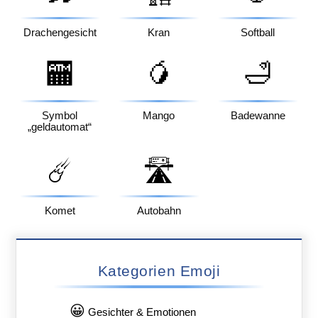
Drachengesicht
Kran
Softball
🏧
🥭
🛁
Symbol
Mango
Badewanne
„geldautomat“
☄️
🛣️
Komet
Autobahn
Kategorien Emoji
😀
Gesichter & Emotionen