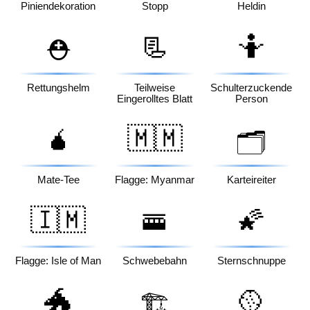
Piniendekoration
Stopp
Heldin
📃
🤷
⛑️
Rettungshelm
Teilweise
Schulterzuckende
Eingerolltes Blatt
Person
🧉
🇲🇲
🗂️
Mate-Tee
Flagge: Myanmar
Karteireiter
🇮🇲
🚟
🌠
Flagge: Isle of Man
Schwebebahn
Sternschnuppe
🐲
🥎
🏗️