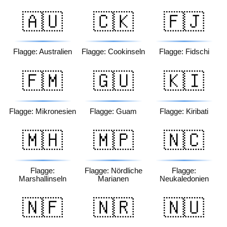
🇦🇺
🇨🇰
🇫🇯
Flagge: Australien
Flagge: Cookinseln
Flagge: Fidschi
🇫🇲
🇬🇺
🇰🇮
Flagge: Mikronesien
Flagge: Guam
Flagge: Kiribati
🇲🇭
🇲🇵
🇳🇨
Flagge:
Flagge: Nördliche
Flagge:
Marshallinseln
Marianen
Neukaledonien
🇳🇫
🇳🇷
🇳🇺