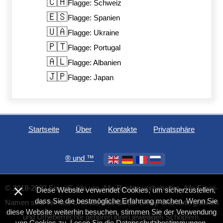
🇨🇭
Flagge: Schweiz
🇪🇸
Flagge: Spanien
🇺🇦
Flagge: Ukraine
🇵🇹
Flagge: Portugal
🇦🇱
Flagge: Albanien
🇯🇵
Flagge: Japan
Startseite
Über
Kontakte
Privatsphäre
®️ und ™
×
© 2018-2023 EmojiGuide.org. Alle Rechte vorbehalten. Alle Emoji-
Diese Website verwendet Cookies, um sicherzustellen,
dass Sie die bestmögliche Erfahrung machen. Wenn Sie
Namen sind Teil des Unicode-Standards. Emoji-Charaktergrafiken
diese Website weiterhin besuchen, stimmen Sie der Verwendung
und Urheberrechte gehören ihren jeweiligen Schöpfern.
von Cookies zu. Lesen Sie die
Datenschutzbestimmungen
.