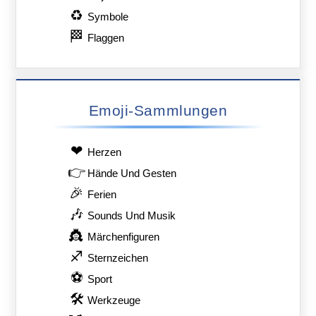
♻
Symbole
🏁
Flaggen
Emoji-Sammlungen
❤
Herzen
👉
Hände Und Gesten
🎉
Ferien
🎶
Sounds Und Musik
👸
Märchenfiguren
♐
Sternzeichen
⚽
Sport
🛠
Werkzeuge