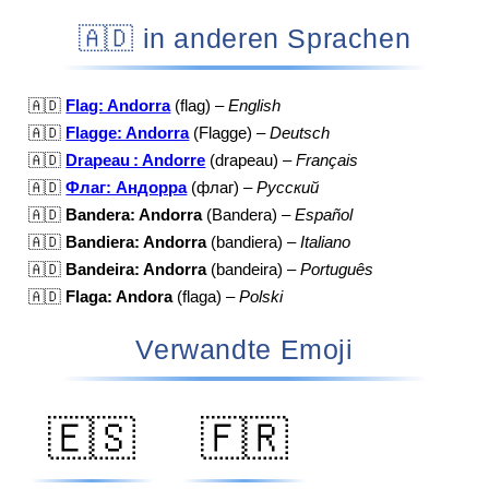
🇦🇩 in anderen Sprachen
🇦🇩
Flag: Andorra
(flag) –
English
🇦🇩
Flagge: Andorra
(Flagge) –
Deutsch
🇦🇩
Drapeau : Andorre
(drapeau) –
Français
🇦🇩
Флаг: Андорра
(флаг) –
Русский
🇦🇩
Bandera: Andorra
(Bandera) –
Español
🇦🇩
Bandiera: Andorra
(bandiera) –
Italiano
🇦🇩
Bandeira: Andorra
(bandeira) –
Português
🇦🇩
Flaga: Andora
(flaga) –
Polski
Verwandte Emoji
🇪🇸
🇫🇷