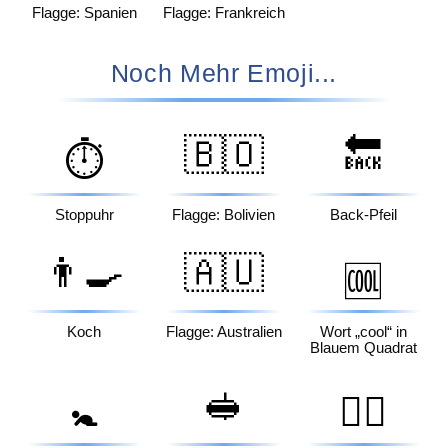
Flagge: Spanien
Flagge: Frankreich
Noch Mehr Emoji...
🇧🇴
🔙
⏱️
Stoppuhr
Flagge: Bolivien
Back-Pfeil
👨‍🍳
🇦🇺
🆒
Koch
Flagge: Australien
Wort „cool“ in
Blauem Quadrat
🥪
🚼
💇‍♀️