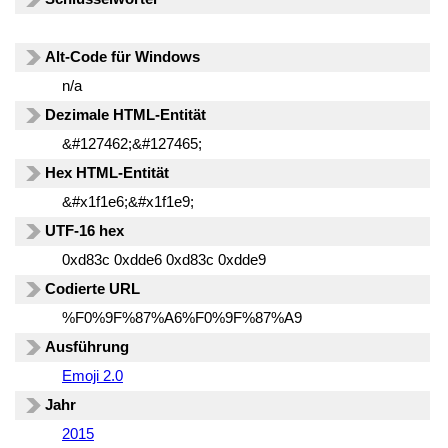
Alt-Code für Windows
n/a
Dezimale HTML-Entität
&#127462;&#127465;
Hex HTML-Entität
&#x1f1e6;&#x1f1e9;
UTF-16 hex
0xd83c 0xdde6 0xd83c 0xdde9
Codierte URL
%F0%9F%87%A6%F0%9F%87%A9
Ausführung
Emoji 2.0
Jahr
2015