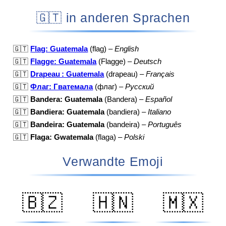
🇬🇹 in anderen Sprachen
🇬🇹
Flag: Guatemala
(flag) –
English
🇬🇹
Flagge: Guatemala
(Flagge) –
Deutsch
🇬🇹
Drapeau : Guatemala
(drapeau) –
Français
🇬🇹
Флаг: Гватемала
(флаг) –
Русский
🇬🇹
Bandera: Guatemala
(Bandera) –
Español
🇬🇹
Bandiera: Guatemala
(bandiera) –
Italiano
🇬🇹
Bandeira: Guatemala
(bandeira) –
Português
🇬🇹
Flaga: Gwatemala
(flaga) –
Polski
Verwandte Emoji
🇧🇿
🇭🇳
🇲🇽