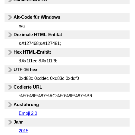
Alt-Code für Windows
n/a
Dezimale HTML-Entität
&#127468;&#127481;
Hex HTML-Entität
&#x1f1ec;&#x1f1f9;
UTF-16 hex
0xd83c 0xddec 0xd83c 0xddf9
Codierte URL
%F0%9F%87%AC%F0%9F%87%B9
Ausführung
Emoji 2.0
Jahr
2015