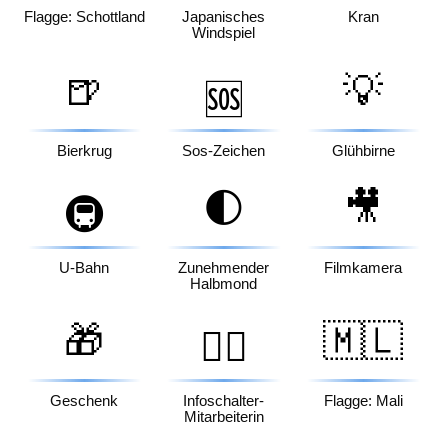
Flagge: Schottland
Japanisches
Kran
Windspiel
🍺
💡
🆘
Bierkrug
Sos-Zeichen
Glühbirne
🌓
🎥
🚇
U-Bahn
Zunehmender
Filmkamera
Halbmond
🎁
🇲🇱
💁‍♀️
Geschenk
Infoschalter-
Flagge: Mali
Mitarbeiterin