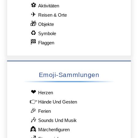
⚽
Aktivitäten
✈
Reisen & Orte
🎁
Objekte
♻
Symbole
🏁
Flaggen
Emoji-Sammlungen
❤
Herzen
👉
Hände Und Gesten
🎉
Ferien
🎶
Sounds Und Musik
👸
Märchenfiguren