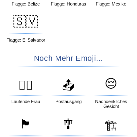
Flagge: Belize
Flagge: Honduras
Flagge: Mexiko
🇸🇻
Flagge: El Salvador
Noch Mehr Emoji...
😔
🏃‍♀️
📤
Laufende Frau
Postausgang
Nachdenkliches
Gesicht
🏴󠁧󠁢󠁳󠁣󠁴󠁿
🎐
🏗️