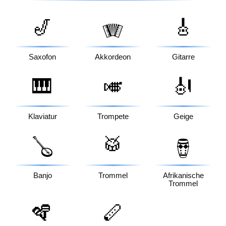
🎷
🎸
🪗
Saxofon
Akkordeon
Gitarre
🎹
🎺
🎻
Klaviatur
Trompete
Geige
🥁
🪕
🪘
Banjo
Trommel
Afrikanische
Trommel
🪇
🪈