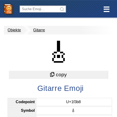
Objekte
Gitarre
🎸
Gitarre Emoji
Codepoint
U+1f3b8
Symbol
🎸