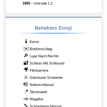
1993
–
Unicode 1.1
Beliebtes Emoji
🕯️
Kerze
✉️
Briefumschlag
🔎
Lupe Nach Rechts
🔐
Schloss Mit Schlüssel
🎥
Filmkamera
⚔️
Gekreuzte Schwerter
🎼
Notenschlüssel
📍
Stecknadel
📣
Megafon
🔧
Schraubenschlüssel