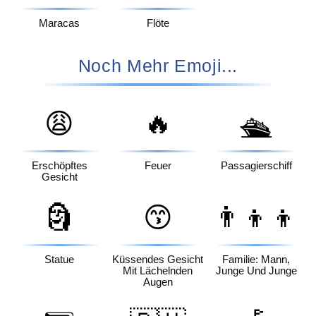
Maracas
Flöte
Noch Mehr Emoji...
😩
🔥
🛳️
Erschöpftes
Feuer
Passagierschiff
Gesicht
🗿
😙
👨‍👦‍👦
Statue
Küssendes Gesicht
Familie: Mann,
Mit Lächelnden
Junge Und Junge
Augen