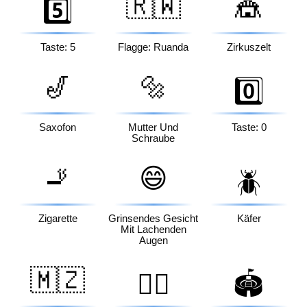
🇷🇼
🎪
5️⃣
Taste: 5
Flagge: Ruanda
Zirkuszelt
🎷
🔩
0️⃣
Saxofon
Mutter Und
Taste: 0
Schraube
🚬
😄
🪲
Zigarette
Grinsendes Gesicht
Käfer
Mit Lachenden
Augen
🇲🇿
👩‍⚖️
🏟️