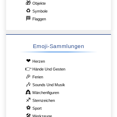
🎁
Objekte
♻
Symbole
🏁
Flaggen
Emoji-Sammlungen
❤
Herzen
👉
Hände Und Gesten
🎉
Ferien
🎶
Sounds Und Musik
👸
Märchenfiguren
♐
Sternzeichen
⚽
Sport
🛠
Werkzeuge