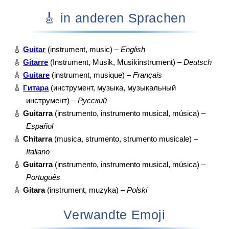
🎸 in anderen Sprachen
🎸
Guitar
(instrument, music) –
English
🎸
Gitarre
(Instrument, Musik, Musikinstrument) –
Deutsch
🎸
Guitare
(instrument, musique) –
Français
🎸
Гитара
(инструмент, музыка, музыкальный
инструмент) –
Русский
🎸
Guitarra
(instrumento, instrumento musical, música) –
Español
🎸
Chitarra
(musica, strumento, strumento musicale) –
Italiano
🎸
Guitarra
(instrumento, instrumento musical, música) –
Português
🎸
Gitara
(instrument, muzyka) –
Polski
Verwandte Emoji