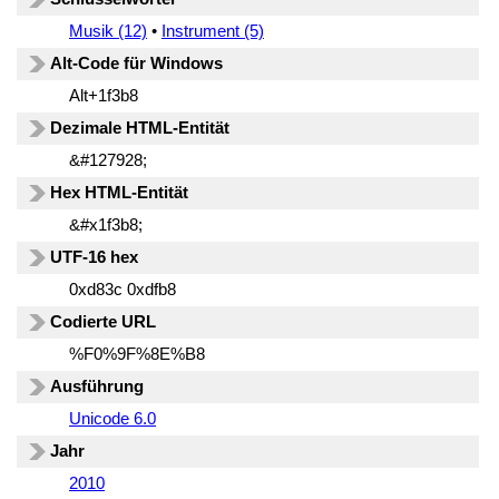
Musik (12)
•
Instrument (5)
Alt-Code für Windows
Alt+1f3b8
Dezimale HTML-Entität
&#127928;
Hex HTML-Entität
&#x1f3b8;
UTF-16 hex
0xd83c 0xdfb8
Codierte URL
%F0%9F%8E%B8
Ausführung
Unicode 6.0
Jahr
2010