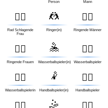
Person
Mann
🤼
🤸‍♀️
🤼‍♂️
Rad Schlagende
Ringer(in)
Ringende Männer
Frau
🤽
🤼‍♀️
🤽‍♂️
Ringende Frauen
Wasserballspieler(in)
Wasserballspieler
🤾
🤽‍♀️
🤾‍♂️
Wasserballspielerin
Handballspieler(in)
Handballspieler
🤹
🤾‍♀️
🤹‍♂️