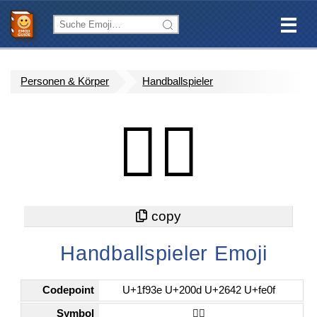
Personen & Körper
Handballspieler
🤾‍♂️
Handballspieler Emoji
Codepoint
U+1f93e U+200d U+2642 U+fe0f
Symbol
🤾‍♂️