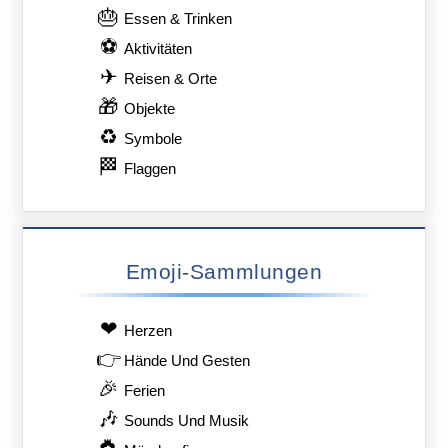
🎂
Essen & Trinken
⚽
Aktivitäten
✈
Reisen & Orte
🎁
Objekte
♻
Symbole
🏁
Flaggen
Emoji-Sammlungen
❤
Herzen
👉
Hände Und Gesten
🎉
Ferien
🎶
Sounds Und Musik