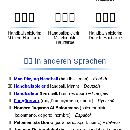
🤾🏽‍♀️
🤾🏾‍♀️
🤾🏿‍♀️
Handballspielerin:
Handballspielerin:
Handballspielerin:
Mittlere Hautfarbe
Mitteldunkle
Dunkle Hautfarbe
Hautfarbe
🤾‍♂️ in anderen Sprachen
🤾‍♂️
Man Playing Handball
(handball, man) –
English
🤾‍♂️
Handballspieler
(Handball, Mann) –
Deutsch
🤾‍♂️
Handballeur
(handball, homme, sport) –
Français
🤾‍♂️
Гандболист
(гандбол, мужчина, спорт) –
Русский
🤾‍♂️
Hombre Jugando Al Balonmano
(balonmanista,
balonmano, deporte, hombre) –
Español
🤾‍♂️
Pallamanista Uomo
(pallamano, sport, uomo) –
Italiano
🤾‍♂️
Jogador De Handebol
(bola, esporte, handebol, homem,