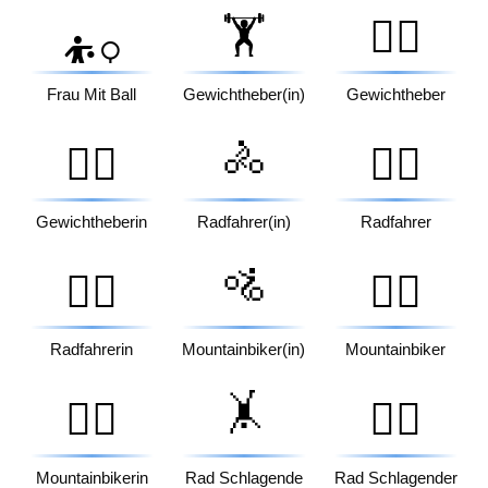
🏋️
🏋️‍♂️
⛹️‍♀️
Frau Mit Ball
Gewichtheber(in)
Gewichtheber
🚴
🏋️‍♀️
🚴‍♂️
Gewichtheberin
Radfahrer(in)
Radfahrer
🚵
🚴‍♀️
🚵‍♂️
Radfahrerin
Mountainbiker(in)
Mountainbiker
🤸
🚵‍♀️
🤸‍♂️
Mountainbikerin
Rad Schlagende
Rad Schlagender