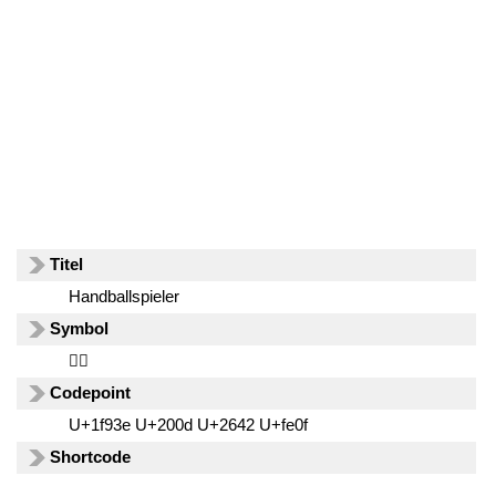
Titel
Handballspieler
Symbol
🤾‍♂️
Codepoint
U+1f93e U+200d U+2642 U+fe0f
Shortcode