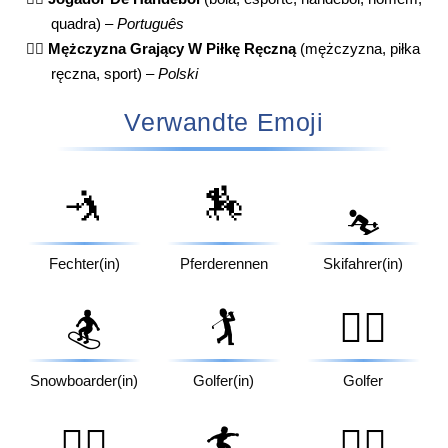
quadra) –
Português
🤾‍♂️
Mężczyzna Grający W Piłkę Ręczną
(mężczyzna, piłka
ręczna, sport) –
Polski
Verwandte Emoji
🤺
🏇
⛷️
Fechter(in)
Pferderennen
Skifahrer(in)
🏂
🏌️
🏌️‍♂️
Snowboarder(in)
Golfer(in)
Golfer
🏌️‍♀️
🏄
🏄‍♂️