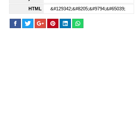
HTML
&#129342;&#8205;&#9794;&#65039;