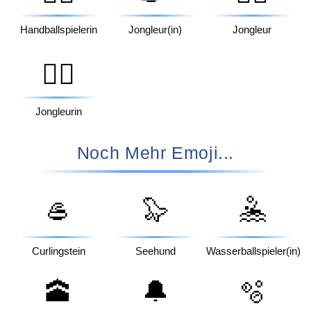
Handballspielerin
Jongleur(in)
Jongleur
🤹‍♀️
Jongleurin
Noch Mehr Emoji...
🥌
🦭
🤽
Curlingstein
Seehund
Wasserballspieler(in)
🕋
🔔
🫧