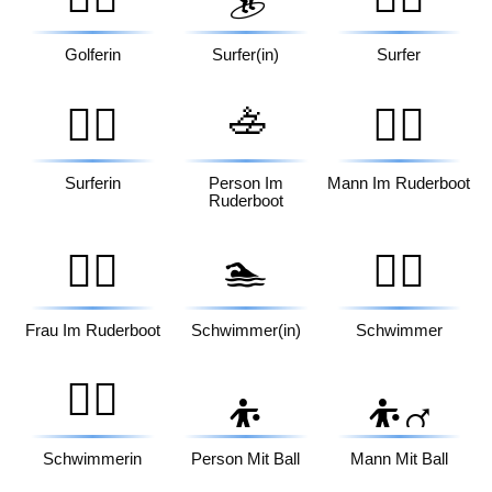
Golferin
Surfer(in)
Surfer
🚣
🏄‍♀️
🚣‍♂️
Surferin
Person Im
Mann Im Ruderboot
Ruderboot
🚣‍♀️
🏊
🏊‍♂️
Frau Im Ruderboot
Schwimmer(in)
Schwimmer
🏊‍♀️
⛹️
⛹️‍♂️
Schwimmerin
Person Mit Ball
Mann Mit Ball