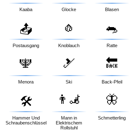
Kaaba
Glocke
Blasen
🧄
🐀
📤
Postausgang
Knoblauch
Ratte
🕎
🎿
🔙
Menora
Ski
Back-Pfeil
👨‍🦼
🦋
🛠️
Hammer Und
Mann in
Schmetterling
Schraubenschlüssel
Elektrischem
Rollstuhl