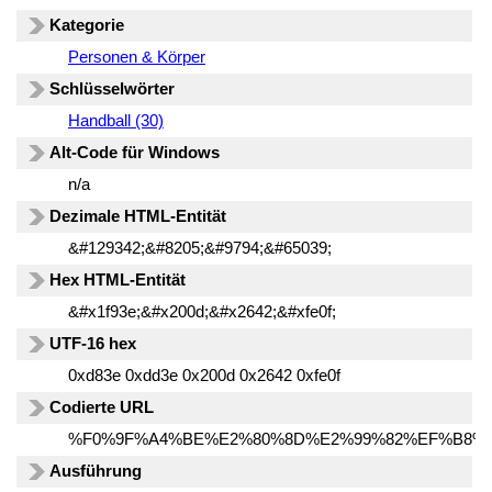
Kategorie
Personen & Körper
Schlüsselwörter
Handball (30)
Alt-Code für Windows
n/a
Dezimale HTML-Entität
&#129342;&#8205;&#9794;&#65039;
Hex HTML-Entität
&#x1f93e;&#x200d;&#x2642;&#xfe0f;
UTF-16 hex
0xd83e 0xdd3e 0x200d 0x2642 0xfe0f
Codierte URL
%F0%9F%A4%BE%E2%80%8D%E2%99%82%EF%B8%
Ausführung