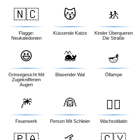
🇳🇨
😽
🚸
Flagge:
Küssende Katze
Kinder Überqueren
Neukaledonien
Die Straße
😆
🐳
🪔
Grinsegesicht Mit
Blasender Wal
Öllampe
Zugekniffenen
Augen
🎆
👰
💂‍♀️
Feuerwerk
Person Mit Schleier
Wachsoldatin
🇵🇦
🤙
🇨🇾