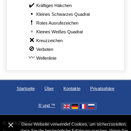
✔️
Kräftiges Häkchen
▪️
Kleines Schwarzes Quadrat
❗
Rotes Ausrufezeichen
▫️
Kleines Weißes Quadrat
❌
Kreuzzeichen
🚫
Verboten
〰️
Wellenlinie
Startseite
Über
Kontakte
Privatsphäre
®️ und ™
×
© 2018-2023 EmojiGuide.org. Alle Rechte vorbehalten. Alle Emoji-
Diese Website verwendet Cookies, um sicherzustellen,
dass Sie die bestmögliche Erfahrung machen. Wenn Sie