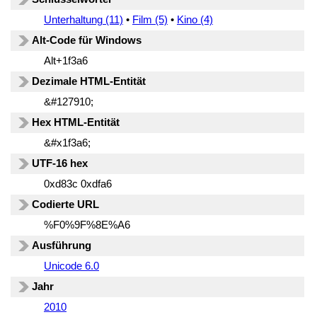
Unterhaltung (11)
•
Film (5)
•
Kino (4)
Alt-Code für Windows
Alt+1f3a6
Dezimale HTML-Entität
&#127910;
Hex HTML-Entität
&#x1f3a6;
UTF-16 hex
0xd83c 0xdfa6
Codierte URL
%F0%9F%8E%A6
Ausführung
Unicode 6.0
Jahr
2010