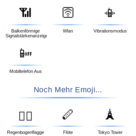
📶
🛜
📳
Balkenförmige
Wlan
Vibrationsmodus
Signalstärkenanzeige
📴
Mobiltelefon Aus
Noch Mehr Emoji...
🪈
🗼
🏳️‍🌈
Regenbogenflagge
Flöte
Tokyo Tower