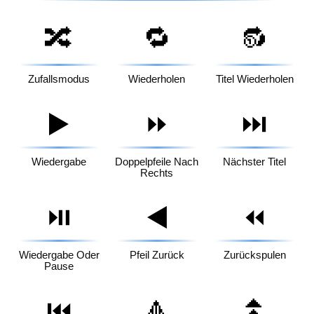
🔀
🔁
🔂
Zufallsmodus
Wiederholen
Titel Wiederholen
▶️
⏩
⏭️
Wiedergabe
Doppelpfeile Nach
Nächster Titel
Rechts
⏯️
◀️
⏪
Wiedergabe Oder
Pfeil Zurück
Zurückspulen
Pause
🔼
⏫
⏮️