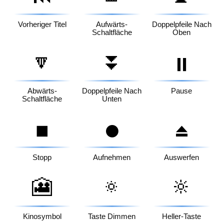
Vorheriger Titel
Aufwärts-
Doppelpfeile Nach
Schaltfläche
Oben
🔽
⏬
⏸️
Abwärts-
Doppelpfeile Nach
Pause
Schaltfläche
Unten
⏹️
⏺️
⏏️
Stopp
Aufnehmen
Auswerfen
🎦
🔅
🔆
Kinosymbol
Taste Dimmen
Heller-Taste