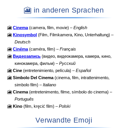
🎦 in anderen Sprachen
🎦
Cinema
(camera, film, movie) –
English
🎦
Kinosymbol
(Film, Filmkamera, Kino, Unterhaltung) –
Deutsch
🎦
Cinéma
(caméra, film) –
Français
🎦
Видеозапись
(видео, видеокамера, камера, кино,
кинокамера, фильм) –
Русский
🎦
Cine
(entretenimiento, película) –
Español
🎦
Simbolo Del Cinema
(cinema, film, intrattenimento,
simbolo film) –
Italiano
🎦
Cinema
(entretenimento, filme, símbolo do cinema) –
Português
🎦
Kino
(film, kręcić film) –
Polski
Verwandte Emoji