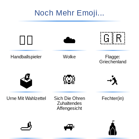
Noch Mehr Emoji...
🇬🇷
🤾‍♂️
☁️
Handballspieler
Wolke
Flagge:
Griechenland
🙉
🤺
🗳️
Urne Mit Wahlzettel
Sich Die Ohren
Fechter(in)
Zuhaltendes
Affengesicht
🫸
🚙
🛕