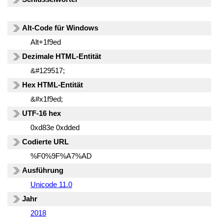
Alt-Code für Windows
Alt+1f9ed
Dezimale HTML-Entität
&#129517;
Hex HTML-Entität
&#x1f9ed;
UTF-16 hex
0xd83e 0xdded
Codierte URL
%F0%9F%A7%AD
Ausführung
Unicode 11.0
Jahr
2018