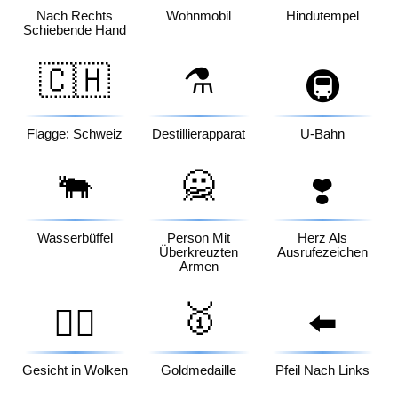
Nach Rechts
Wohnmobil
Hindutempel
Schiebende Hand
🇨🇭
⚗️
🚇
Flagge: Schweiz
Destillierapparat
U-Bahn
🐃
🙅
❣️
Wasserbüffel
Person Mit
Herz Als
Überkreuzten
Ausrufezeichen
Armen
🥇
😶‍🌫️
⬅️
Gesicht in Wolken
Goldmedaille
Pfeil Nach Links