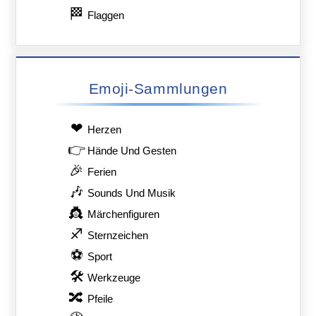
🏁
Flaggen
Emoji-Sammlungen
❤
Herzen
👉
Hände Und Gesten
🎉
Ferien
🎶
Sounds Und Musik
👸
Märchenfiguren
♐
Sternzeichen
⚽
Sport
🛠
Werkzeuge
🔀
Pfeile