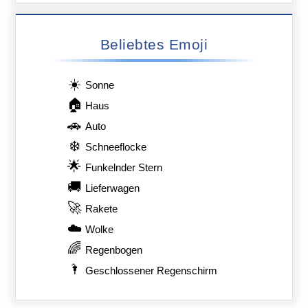
Beliebtes Emoji
☀️
Sonne
🏠
Haus
🚗
Auto
❄️
Schneeflocke
🌟
Funkelnder Stern
🚚
Lieferwagen
🚀
Rakete
☁️
Wolke
🌈
Regenbogen
🌂
Geschlossener Regenschirm