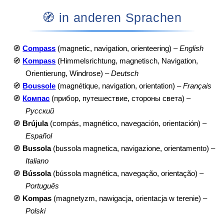
🧭 in anderen Sprachen
🧭
Compass
(magnetic, navigation, orienteering) –
English
🧭
Kompass
(Himmelsrichtung, magnetisch, Navigation,
Orientierung, Windrose) –
Deutsch
🧭
Boussole
(magnétique, navigation, orientation) –
Français
🧭
Компас
(прибор, путешествие, стороны света) –
Русский
🧭
Brújula
(compás, magnético, navegación, orientación) –
Español
🧭
Bussola
(bussola magnetica, navigazione, orientamento) –
Italiano
🧭
Bússola
(bússola magnética, navegação, orientação) –
Português
🧭
Kompas
(magnetyzm, nawigacja, orientacja w terenie) –
Polski