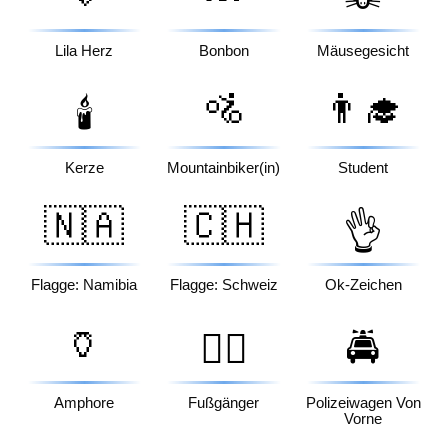
Lila Herz
Bonbon
Mäusegesicht
🚵
👨‍🎓
🕯️
Kerze
Mountainbiker(in)
Student
🇳🇦
🇨🇭
👌
Flagge: Namibia
Flagge: Schweiz
Ok-Zeichen
🏺
🚶‍♂️
🚔
Amphore
Fußgänger
Polizeiwagen Von
Vorne