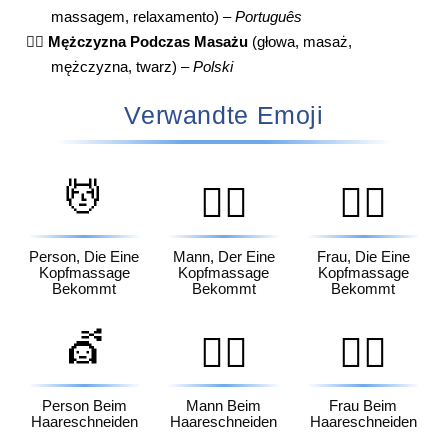
massagem, relaxamento) –
Português
💆‍♂️
Mężczyzna Podczas Masażu
(głowa, masaż,
mężczyzna, twarz) –
Polski
Verwandte Emoji
💆
💆‍♂️
💆‍♀️
Person, Die Eine
Mann, Der Eine
Frau, Die Eine
Kopfmassage
Kopfmassage
Kopfmassage
Bekommt
Bekommt
Bekommt
💇
💇‍♂️
💇‍♀️
Person Beim
Mann Beim
Frau Beim
Haareschneiden
Haareschneiden
Haareschneiden