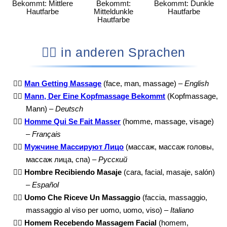
Bekommt: Mittlere
Bekommt:
Bekommt: Dunkle
Hautfarbe
Mitteldunkle
Hautfarbe
Hautfarbe
💆‍♂️ in anderen Sprachen
💆‍♂️
Man Getting Massage
(face, man, massage) –
English
💆‍♂️
Mann, Der Eine Kopfmassage Bekommt
(Kopfmassage,
Mann) –
Deutsch
💆‍♂️
Homme Qui Se Fait Masser
(homme, massage, visage)
–
Français
💆‍♂️
Мужчине Массируют Лицо
(массаж, массаж головы,
массаж лица, спа) –
Русский
💆‍♂️
Hombre Recibiendo Masaje
(cara, facial, masaje, salón)
–
Español
💆‍♂️
Uomo Che Riceve Un Massaggio
(faccia, massaggio,
massaggio al viso per uomo, uomo, viso) –
Italiano
💆‍♂️
Homem Recebendo Massagem Facial
(homem,