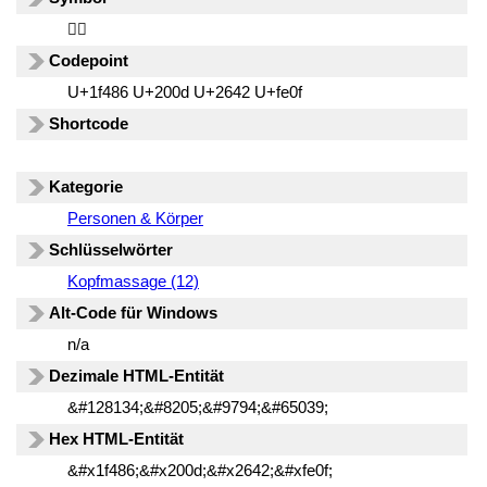
💆‍♂️
Codepoint
U+1f486 U+200d U+2642 U+fe0f
Shortcode
Kategorie
Personen & Körper
Schlüsselwörter
Kopfmassage (12)
Alt-Code für Windows
n/a
Dezimale HTML-Entität
&#128134;&#8205;&#9794;&#65039;
Hex HTML-Entität
&#x1f486;&#x200d;&#x2642;&#xfe0f;