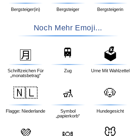
Bergsteiger(in)
Bergsteiger
Bergsteigerin
Noch Mehr Emoji...
🚆
🗳️
🈷️
Schriftzeichen Für
Zug
Urne Mit Wahlzettel
„monatsbetrag“
🇳🇱
🚮
🐶
Flagge: Niederlande
Symbol
Hundegesicht
„papierkorb“
💜
🍬
🐭