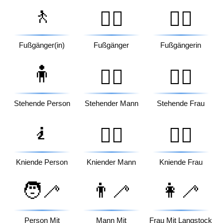
🚶
🚶‍♂️
🚶‍♀️
Fußgänger(in)
Fußgänger
Fußgängerin
🧍
🧍‍♂️
🧍‍♀️
Stehende Person
Stehender Mann
Stehende Frau
🧎
🧎‍♂️
🧎‍♀️
Kniende Person
Kniender Mann
Kniende Frau
🧑‍🦯
👨‍🦯
👩‍🦯
Person Mit
Mann Mit
Frau Mit Langstock