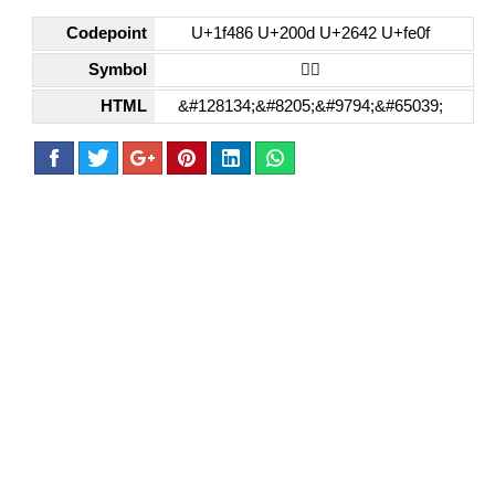
Codepoint
U+1f486 U+200d U+2642 U+fe0f
Symbol
💆‍♂️
HTML
&#128134;&#8205;&#9794;&#65039;