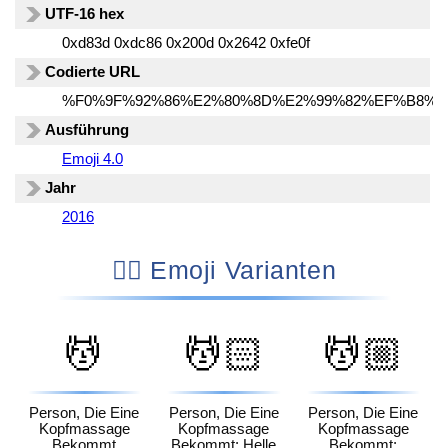
UTF-16 hex
0xd83d 0xdc86 0x200d 0x2642 0xfe0f
Codierte URL
%F0%9F%92%86%E2%80%8D%E2%99%82%EF%B8%8
Ausführung
Emoji 4.0
Jahr
2016
💆‍♂️ Emoji Varianten
💆
💆🏻
💆🏼
Person, Die Eine
Person, Die Eine
Person, Die Eine
Kopfmassage
Kopfmassage
Kopfmassage
Bekommt
Bekommt: Helle
Bekommt: