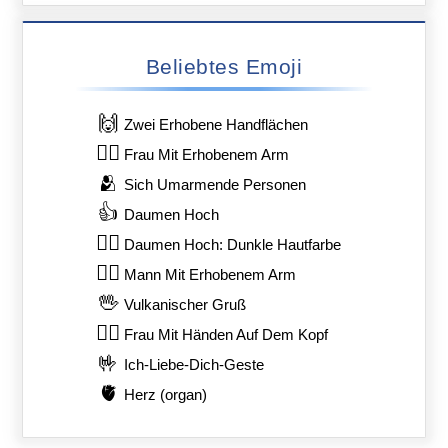
Beliebtes Emoji
🙌
Zwei Erhobene Handflächen
🙋‍♀️
Frau Mit Erhobenem Arm
🫂
Sich Umarmende Personen
👍
Daumen Hoch
👍🏿
Daumen Hoch: Dunkle Hautfarbe
🙋‍♂️
Mann Mit Erhobenem Arm
🖖
Vulkanischer Gruß
🙆‍♀️
Frau Mit Händen Auf Dem Kopf
🤟
Ich-Liebe-Dich-Geste
🫀
Herz (organ)