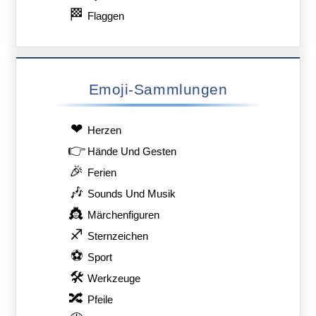
🏁
Flaggen
Emoji-Sammlungen
❤
Herzen
👉
Hände Und Gesten
🎉
Ferien
🎶
Sounds Und Musik
👸
Märchenfiguren
♐
Sternzeichen
⚽
Sport
🛠
Werkzeuge
🔀
Pfeile