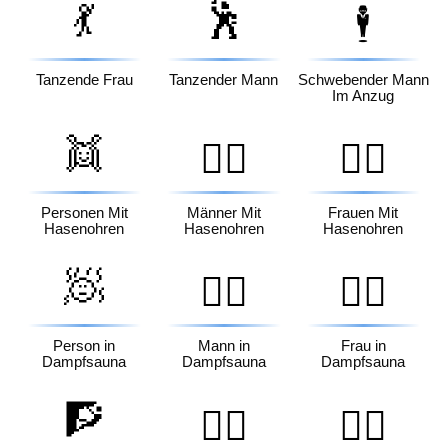
💃
🕺
🕴️
Tanzende Frau
Tanzender Mann
Schwebender Mann
Im Anzug
👯
👯‍♂️
👯‍♀️
Personen Mit
Männer Mit
Frauen Mit
Hasenohren
Hasenohren
Hasenohren
🧖
🧖‍♂️
🧖‍♀️
Person in
Mann in
Frau in
Dampfsauna
Dampfsauna
Dampfsauna
🧗
🧗‍♂️
🧗‍♀️