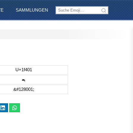
TE
SAMMLUNGEN
U+1f401
🐁
&#128001;