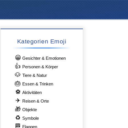
Kategorien Emoji
😀
Gesichter & Emotionen
👍
Personen & Körper
🐶
Tiere & Natur
🎂
Essen & Trinken
⚽
Aktivitäten
✈
Reisen & Orte
🎁
Objekte
♻
Symbole
🏁
Flaggen