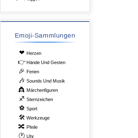
Emoji-Sammlungen
❤
Herzen
👉
Hände Und Gesten
🎉
Ferien
🎶
Sounds Und Musik
👸
Märchenfiguren
♐
Sternzeichen
⚽
Sport
🛠
Werkzeuge
🔀
Pfeile
🕐
Uhr