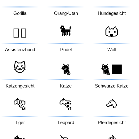
Gorilla
Orang-Utan
Hundegesicht
🐩
🐺
🐕‍🦺
Assistenzhund
Pudel
Wolf
🐱
🐈
🐈‍⬛
Katzengesicht
Katze
Schwarze Katze
🐅
🐆
🐴
Tiger
Leopard
Pferdegesicht