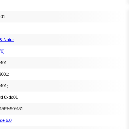
401
 & Natur
70)
f401
8001;
401;
3d 0xdc01
%9F%90%81
de 6.0