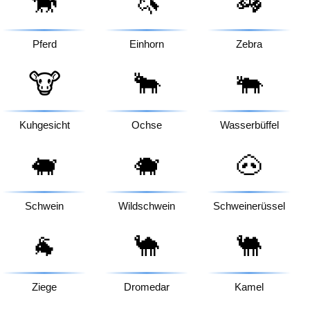
🐎
🦄
🦓
Pferd
Einhorn
Zebra
🐮
🐂
🐃
Kuhgesicht
Ochse
Wasserbüffel
🐖
🐗
🐽
Schwein
Wildschwein
Schweinerüssel
🐐
🐪
🐫
Ziege
Dromedar
Kamel