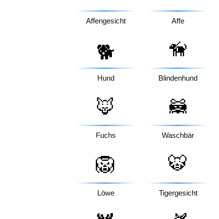
Affengesicht
Affe
🦮
🐕
Hund
Blindenhund
🦊
🦝
Fuchs
Waschbär
🦁
🐯
Löwe
Tigergesicht