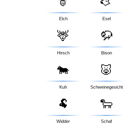
🫎
🫏
Elch
Esel
🦌
🦬
Hirsch
Bison
🐄
🐷
Kuh
Schweinegesicht
🐏
🐑
Widder
Schaf