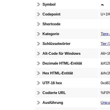
Symbol
🐁
Codepoint
U+1f
Shortcode
Kategorie
Tiere
Schlüsselwörter
Tier (
Alt-Code für Windows
Alt+1
Dezimale HTML-Entität
&#12
Hex HTML-Entität
&#x1f
UTF-16 hex
0xd8
Codierte URL
%F0
Ausführung
Unico