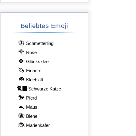
Beliebtes Emoji
🦋
Schmetterling
🌹
Rose
🍀
Glücksklee
🦄
Einhorn
☘️
Kleeblatt
🐈‍⬛
Schwarze Katze
🐎
Pferd
🐁
Maus
🐝
Biene
🐞
Marienkäfer