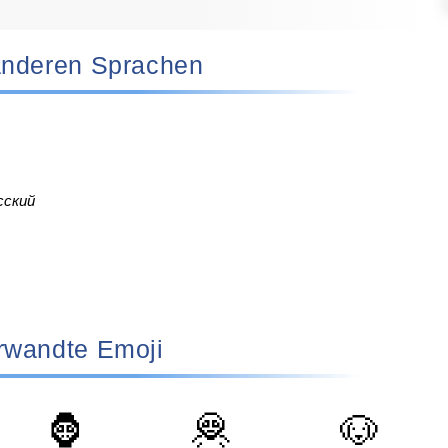
n anderen Sprachen
сский
rwandte Emoji
🦍
🦧
🐶