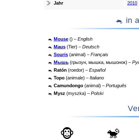
Jahr
2010
🐁 i
🐁
Mouse
() –
English
🐁
Maus
(Tier) –
Deutsch
🐁
Souris
(animal) –
Français
🐁
Мышь
(грызун, мышка, мышонок) –
Ру
🐁
Ratón
(roedor) –
Español
🐁
Topo
(animale) –
Italiano
🐁
Camundongo
(animal) –
Português
🐁
Mysz
(myszka) –
Polski
Ve
🐵
🐒