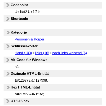
Codepoint
U+1faf2 U+1f3fe
Shortcode
Kategorie
Personen & Körper
Schlüsselwörter
Hand (103)
•
links (16)
•
nach links weisend (6)
Alt-Code für Windows
n/a
Dezimale HTML-Entität
&#129778;&#127998;
Hex HTML-Entität
&#x1faf2;&#x1f3fe;
UTF-16 hex