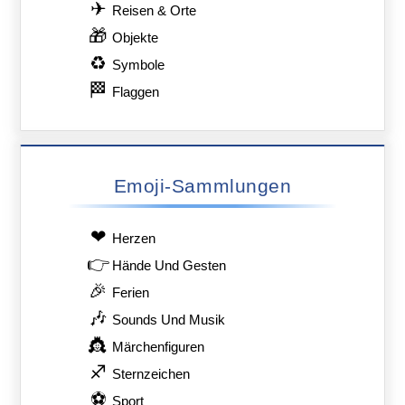
✈
Reisen & Orte
🎁
Objekte
♻
Symbole
🏁
Flaggen
Emoji-Sammlungen
❤
Herzen
👉
Hände Und Gesten
🎉
Ferien
🎶
Sounds Und Musik
👸
Märchenfiguren
♐
Sternzeichen
⚽
Sport