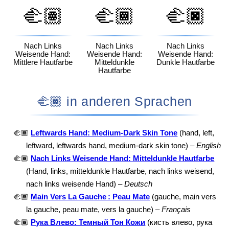
🫲🏽
🫲🏾
🫲🏿
Nach Links
Nach Links
Nach Links
Weisende Hand:
Weisende Hand:
Weisende Hand:
Mittlere Hautfarbe
Mitteldunkle
Dunkle Hautfarbe
Hautfarbe
🫲🏾 in anderen Sprachen
🫲🏾
Leftwards Hand: Medium-Dark Skin Tone
(hand, left,
leftward, leftwards hand, medium-dark skin tone) –
English
🫲🏾
Nach Links Weisende Hand: Mitteldunkle Hautfarbe
(Hand, links, mitteldunkle Hautfarbe, nach links weisend,
nach links weisende Hand) –
Deutsch
🫲🏾
Main Vers La Gauche : Peau Mate
(gauche, main vers
la gauche, peau mate, vers la gauche) –
Français
🫲🏾
Рука Влево: Темный Тон Кожи
(кисть влево, рука