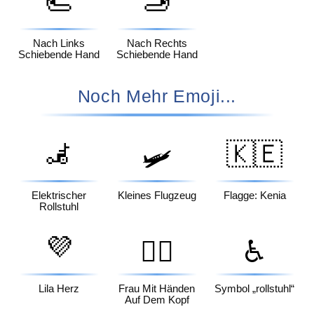
🫷
🫸
Nach Links
Nach Rechts
Schiebende Hand
Schiebende Hand
Noch Mehr Emoji...
🦼
🇰🇪
🛩️
Elektrischer
Kleines Flugzeug
Flagge: Kenia
Rollstuhl
💜
🙆‍♀️
♿
Lila Herz
Frau Mit Händen
Symbol „rollstuhl“
Auf Dem Kopf