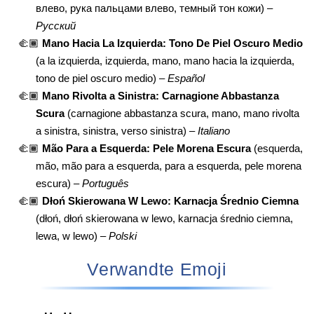
влево, рука пальцами влево, темный тон кожи) –
Русский
🫲🏾
Mano Hacia La Izquierda: Tono De Piel Oscuro Medio
(a la izquierda, izquierda, mano, mano hacia la izquierda,
tono de piel oscuro medio) –
Español
🫲🏾
Mano Rivolta a Sinistra: Carnagione Abbastanza
Scura
(carnagione abbastanza scura, mano, mano rivolta
a sinistra, sinistra, verso sinistra) –
Italiano
🫲🏾
Mão Para a Esquerda: Pele Morena Escura
(esquerda,
mão, mão para a esquerda, para a esquerda, pele morena
escura) –
Português
🫲🏾
Dłoń Skierowana W Lewo: Karnacja Średnio Ciemna
(dłoń, dłoń skierowana w lewo, karnacja średnio ciemna,
lewa, w lewo) –
Polski
Verwandte Emoji