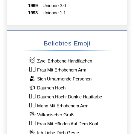
1999
–
Unicode 3.0
1993
–
Unicode 1.1
Beliebtes Emoji
🙌
Zwei Erhobene Handflächen
🙋‍♀️
Frau Mit Erhobenem Arm
🫂
Sich Umarmende Personen
👍
Daumen Hoch
👍🏿
Daumen Hoch: Dunkle Hautfarbe
🙋‍♂️
Mann Mit Erhobenem Arm
🖖
Vulkanischer Gruß
🙆‍♀️
Frau Mit Händen Auf Dem Kopf
🤟
Ich-Liebe-Dich-Geste