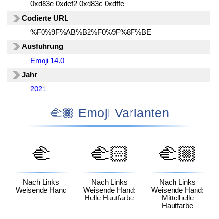
0xd83e 0xdef2 0xd83c 0xdffe
Codierte URL
%F0%9F%AB%B2%F0%9F%8F%BE
Ausführung
Emoji 14.0
Jahr
2021
🫲🏾 Emoji Varianten
🫲
🫲🏻
🫲🏼
Nach Links
Nach Links
Nach Links
Weisende Hand
Weisende Hand:
Weisende Hand:
Helle Hautfarbe
Mittelhelle
Hautfarbe