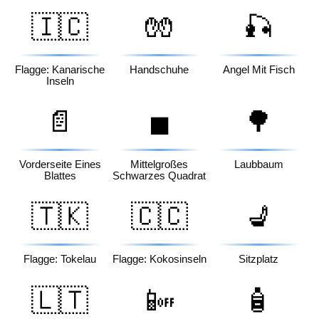
🇮🇨
🧤
🎣
Flagge: Kanarische
Handschuhe
Angel Mit Fisch
Inseln
📄
🌳
◼️
Vorderseite Eines
Mittelgroßes
Laubbaum
Blattes
Schwarzes Quadrat
🇹🇰
🇨🇨
💺
Flagge: Tokelau
Flagge: Kokosinseln
Sitzplatz
🇱🇹
📴
🧴