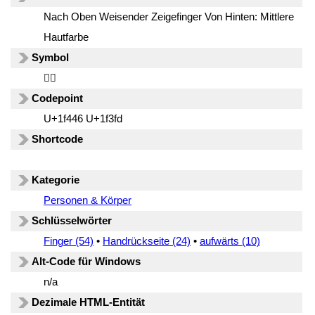
Nach Oben Weisender Zeigefinger Von Hinten: Mittlere
Hautfarbe
Symbol
👆🏽
Codepoint
U+1f446 U+1f3fd
Shortcode
Kategorie
Personen & Körper
Schlüsselwörter
Finger (54)
•
Handrückseite (24)
•
aufwärts (10)
Alt-Code für Windows
n/a
Dezimale HTML-Entität