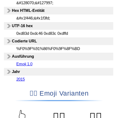
&#128070;&#127997;
Hex HTML-Entität
&#x1f446;&#x1f3fd;
UTF-16 hex
0xd83d 0xdc46 0xd83c 0xdffd
Codierte URL
%F0%9F%91%86%F0%9F%8F%BD
Ausführung
Emoji 1.0
Jahr
2015
👆🏽 Emoji Varianten
👆
👆🏻
👆🏼