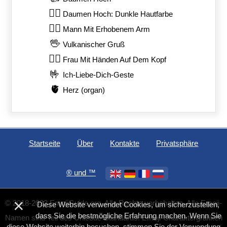
👍🏿
Daumen Hoch: Dunkle Hautfarbe
🙋‍♂️
Mann Mit Erhobenem Arm
🖖
Vulkanischer Gruß
🙆‍♀️
Frau Mit Händen Auf Dem Kopf
🤟
Ich-Liebe-Dich-Geste
🫀
Herz (organ)
Startseite
Über
Kontakte
Privatsphäre
®️ und ™
×
© 2018-2023 EmojiGuide.org. Alle Rechte vorbehalten. Alle Emoji-
Diese Website verwendet Cookies, um sicherzustellen,
dass Sie die bestmögliche Erfahrung machen. Wenn Sie
Namen sind Teil des Unicode-Standards. Emoji-Charaktergrafiken
diese Website weiterhin besuchen, stimmen Sie der Verwendung