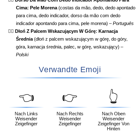
Cima: Pele Morena
(costas da mão, dedo, dedo apontado
para cima, dedo indicador, dorso da mão com dedo
indicador apontando para cima, pele morena) –
Português
👆🏽
Dłoń Z Palcem Wskazującym W Górę: Karnacja
Średnia
(dłoń z palcem wskazującym w górę, do góry,
góra, karnacja średnia, palec, w górę, wskazujący) –
Polski
Verwandte Emoji
👈
👉
👆
Nach Links
Nach Rechts
Nach Oben
Weisender
Weisender
Weisender
Zeigefinger
Zeigefinger
Zeigefinger Von
Hinten