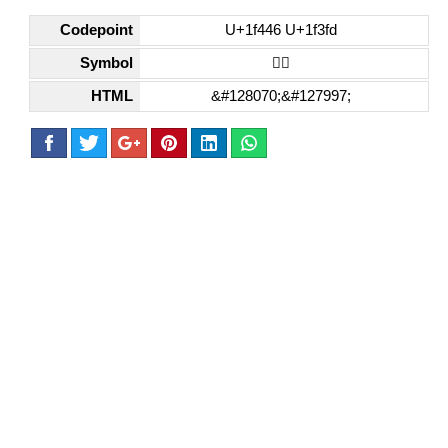
Codepoint
U+1f446 U+1f3fd
Symbol
👆🏽
HTML
&#128070;&#127997;