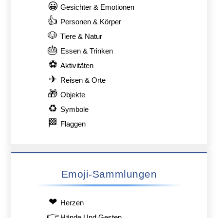
😀
Gesichter & Emotionen
👍
Personen & Körper
🐶
Tiere & Natur
🎂
Essen & Trinken
⚽
Aktivitäten
✈
Reisen & Orte
🎁
Objekte
♻
Symbole
🏁
Flaggen
Emoji-Sammlungen
❤
Herzen
👉
Hände Und Gesten