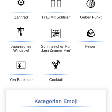
⚙️
👰‍♀️
🟡
Zahnrad
Frau Mit Schleier
Gelber Punkt
🎐
🪨
🈵
Japanisches
Schriftzeichen Für
Felsen
Windspiel
„kein Zimmer Frei“
💴
🍹
Yen-Banknote
Cocktail
Kategorien Emoji