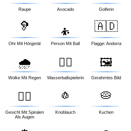
Raupe
Avocado
Golferin
🦻
🇦🇩
⛹️
Ohr Mit Hörgerät
Person Mit Ball
Flagge: Andorra
🌧️
🤽‍♀️
🖼️
Wolke Mit Regen
Wasserballspielerin
Gerahmtes Bild
🧄
🥧
😵‍💫
Gesicht Mit Spiralen
Knoblauch
Kuchen
Als Augen