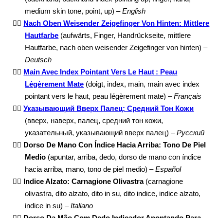
medium skin tone, point, up) –
English
👆🏽
Nach Oben Weisender Zeigefinger Von Hinten: Mittlere
Hautfarbe
(aufwärts, Finger, Handrückseite, mittlere
Hautfarbe, nach oben weisender Zeigefinger von hinten) –
Deutsch
👆🏽
Main Avec Index Pointant Vers Le Haut : Peau
Légèrement Mate
(doigt, index, main, main avec index
pointant vers le haut, peau légèrement mate) –
Français
👆🏽
Указывающий Вверх Палец: Средний Тон Кожи
(вверх, наверх, палец, средний тон кожи,
указательный, указывающий вверх палец) –
Русский
👆🏽
Dorso De Mano Con Índice Hacia Arriba: Tono De Piel
Medio
(apuntar, arriba, dedo, dorso de mano con índice
hacia arriba, mano, tono de piel medio) –
Español
👆🏽
Indice Alzato: Carnagione Olivastra
(carnagione
olivastra, dito alzato, dito in su, dito indice, indice alzato,
indice in su) –
Italiano
👆🏽
Dorso Da Mão Com Dedo Indicador Apontando Para