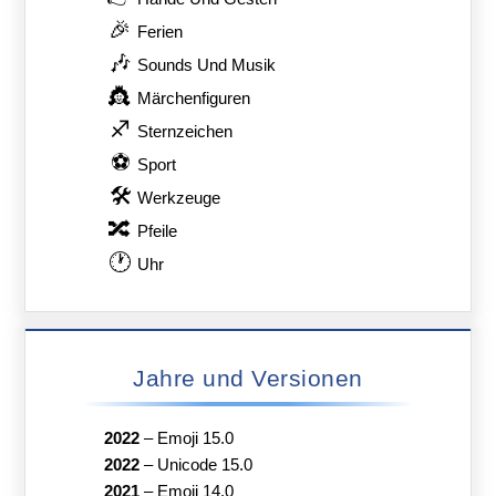
🎉
Ferien
🎶
Sounds Und Musik
👸
Märchenfiguren
♐
Sternzeichen
⚽
Sport
🛠
Werkzeuge
🔀
Pfeile
🕐
Uhr
Jahre und Versionen
2022
–
Emoji 15.0
2022
–
Unicode 15.0
2021
–
Emoji 14.0