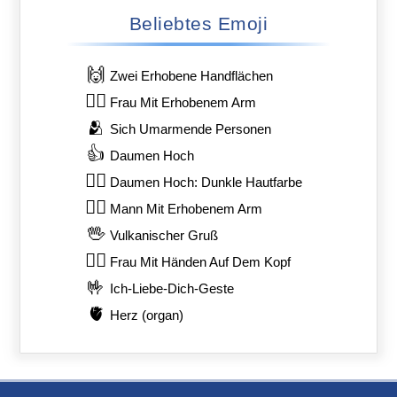
Beliebtes Emoji
🙌
Zwei Erhobene Handflächen
🙋‍♀️
Frau Mit Erhobenem Arm
🫂
Sich Umarmende Personen
👍
Daumen Hoch
👍🏿
Daumen Hoch: Dunkle Hautfarbe
🙋‍♂️
Mann Mit Erhobenem Arm
🖖
Vulkanischer Gruß
🙆‍♀️
Frau Mit Händen Auf Dem Kopf
🤟
Ich-Liebe-Dich-Geste
🫀
Herz (organ)