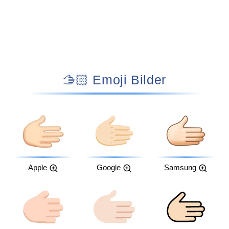
🫱🏻 Emoji Bilder
Apple
Google
Samsung