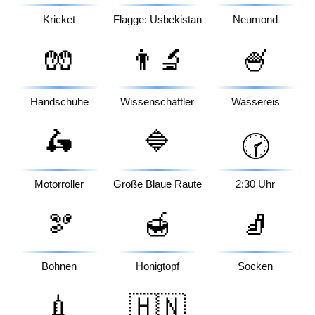
Kricket
Flagge: Usbekistan
Neumond
🧤
👨‍🔬
🍧
Handschuhe
Wissenschaftler
Wassereis
🛵
🔷
🕝
Motorroller
Große Blaue Raute
2:30 Uhr
🫘
🍯
🧦
Bohnen
Honigtopf
Socken
💉
🇭🇳