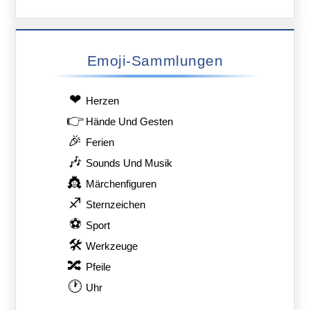
Emoji-Sammlungen
❤
Herzen
👉
Hände Und Gesten
🎉
Ferien
🎶
Sounds Und Musik
👸
Märchenfiguren
♐
Sternzeichen
⚽
Sport
🛠
Werkzeuge
🔀
Pfeile
🕐
Uhr