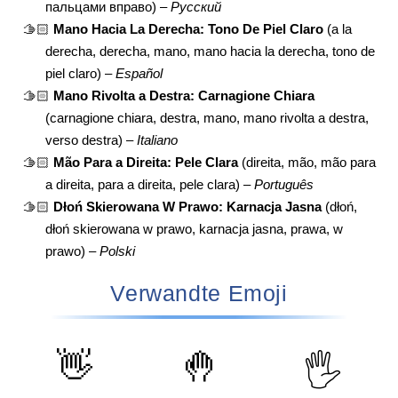
пальцами вправо) –
Русский
🫱🏻
Mano Hacia La Derecha: Tono De Piel Claro
(a la
derecha, derecha, mano, mano hacia la derecha, tono de
piel claro) –
Español
🫱🏻
Mano Rivolta a Destra: Carnagione Chiara
(carnagione chiara, destra, mano, mano rivolta a destra,
verso destra) –
Italiano
🫱🏻
Mão Para a Direita: Pele Clara
(direita, mão, mão para
a direita, para a direita, pele clara) –
Português
🫱🏻
Dłoń Skierowana W Prawo: Karnacja Jasna
(dłoń,
dłoń skierowana w prawo, karnacja jasna, prawa, w
prawo) –
Polski
Verwandte Emoji
👋
🤚
🖐️