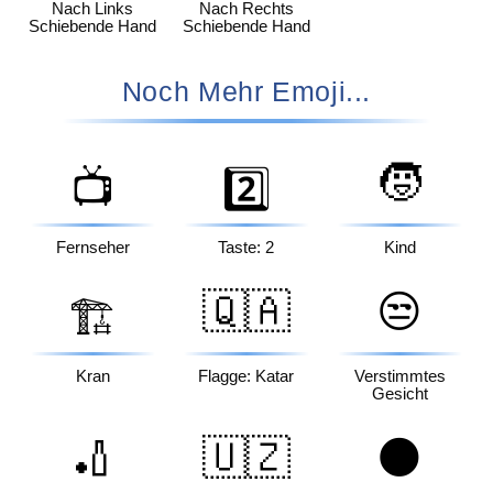
Nach Links
Nach Rechts
Schiebende Hand
Schiebende Hand
Noch Mehr Emoji...
🧒
📺
2️⃣
Fernseher
Taste: 2
Kind
🇶🇦
😒
🏗️
Kran
Flagge: Katar
Verstimmtes
Gesicht
🏏
🇺🇿
🌑