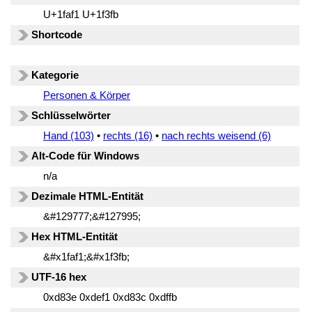
U+1faf1 U+1f3fb
Shortcode
Kategorie
Personen & Körper
Schlüsselwörter
Hand (103)
•
rechts (16)
•
nach rechts weisend (6)
Alt-Code für Windows
n/a
Dezimale HTML-Entität
&#129777;&#127995;
Hex HTML-Entität
&#x1faf1;&#x1f3fb;
UTF-16 hex
0xd83e 0xdef1 0xd83c 0xdffb