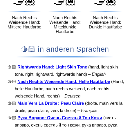
🫱🏽
🫱🏾
🫱🏿
Nach Rechts
Nach Rechts
Nach Rechts
Weisende Hand:
Weisende Hand:
Weisende Hand:
Mittlere Hautfarbe
Mitteldunkle
Dunkle Hautfarbe
Hautfarbe
🫱🏻 in anderen Sprachen
🫱🏻
Rightwards Hand: Light Skin Tone
(hand, light skin
tone, right, rightward, rightwards hand) –
English
🫱🏻
Nach Rechts Weisende Hand: Helle Hautfarbe
(Hand,
helle Hautfarbe, nach rechts weisend, nach rechts
weisende Hand, rechts) –
Deutsch
🫱🏻
Main Vers La Droite : Peau Claire
(droite, main vers la
droite, peau claire, vers la droite) –
Français
🫱🏻
Рука Вправо: Очень Светлый Тон Кожи
(кисть
вправо, очень светлый тон кожи, рука вправо, рука