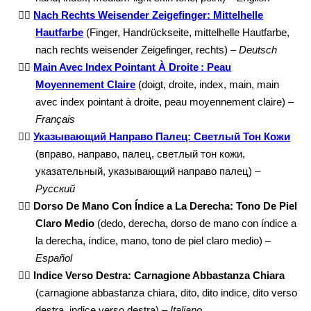
👉🏼
Nach Rechts Weisender Zeigefinger: Mittelhelle
Hautfarbe
(Finger, Handrückseite, mittelhelle Hautfarbe,
nach rechts weisender Zeigefinger, rechts) –
Deutsch
👉🏼
Main Avec Index Pointant À Droite : Peau
Moyennement Claire
(doigt, droite, index, main, main
avec index pointant à droite, peau moyennement claire) –
Français
👉🏼
Указывающий Направо Палец: Светлый Тон Кожи
(вправо, направо, палец, светлый тон кожи,
указательный, указывающий направо палец) –
Русский
👉🏼
Dorso De Mano Con Índice a La Derecha: Tono De Piel
Claro Medio
(dedo, derecha, dorso de mano con índice a
la derecha, índice, mano, tono de piel claro medio) –
Español
👉🏼
Indice Verso Destra: Carnagione Abbastanza Chiara
(carnagione abbastanza chiara, dito, dito indice, dito verso
destra, indice verso destra) –
Italiano