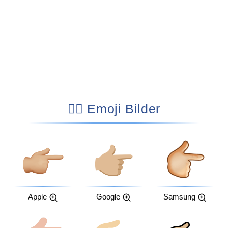
👉🏼 Emoji Bilder
Apple
Google
Samsung