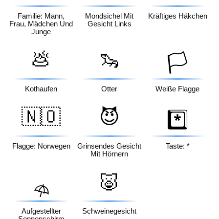
Familie: Mann,
Mondsichel Mit
Kräftiges Häkchen
Frau, Mädchen Und
Gesicht Links
Junge
💩
🦦
🏳️
Kothaufen
Otter
Weiße Flagge
🇳🇴
😈
*️⃣
Flagge: Norwegen
Grinsendes Gesicht
Taste: *
Mit Hörnern
🐷
⛱️
Aufgestellter
Schweinegesicht