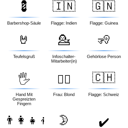
💈
🇮🇳
🇬🇳
Barbershop-Säule
Flagge: Indien
Flagge: Guinea
🤘
💁
🧏
Teufelsgruß
Infoschalter-
Gehörlose Person
Mitarbeiter(in)
🇨🇭
🖐️
👱‍♀️
Hand Mit
Frau: Blond
Flagge: Schweiz
Gespreizten
Fingern
👨‍👩‍👧‍👦
🌛
✔️