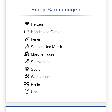
Emoji-Sammlungen
❤
Herzen
👉
Hände Und Gesten
🎉
Ferien
🎶
Sounds Und Musik
👸
Märchenfiguren
♐
Sternzeichen
⚽
Sport
🛠
Werkzeuge
🔀
Pfeile
🕐
Uhr