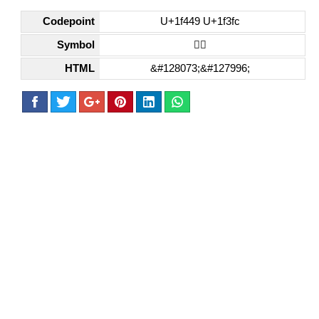
Codepoint
U+1f449 U+1f3fc
Symbol
👉🏼
HTML
&#128073;&#127996;