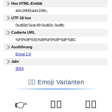
Hex HTML-Entität
&#x1f449;&#x1f3fc;
UTF-16 hex
0xd83d 0xdc49 0xd83c 0xdffc
Codierte URL
%F0%9F%91%89%F0%9F%8F%BC
Ausführung
Emoji 1.0
Jahr
2015
👉🏼 Emoji Varianten
👉
👉🏻
👉🏼