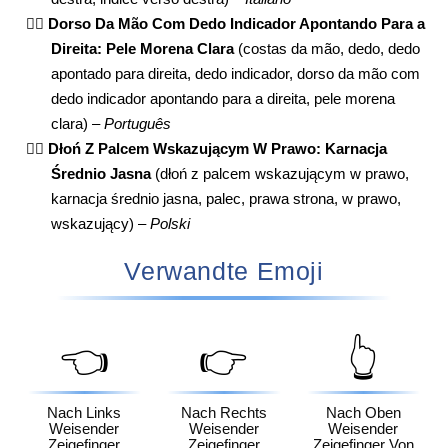
👉🏼
Dorso Da Mão Com Dedo Indicador Apontando Para a
Direita: Pele Morena Clara
(costas da mão, dedo, dedo
apontado para direita, dedo indicador, dorso da mão com
dedo indicador apontando para a direita, pele morena
clara) –
Português
👉🏼
Dłoń Z Palcem Wskazującym W Prawo: Karnacja
Średnio Jasna
(dłoń z palcem wskazującym w prawo,
karnacja średnio jasna, palec, prawa strona, w prawo,
wskazujący) –
Polski
Verwandte Emoji
👈
👉
👆
Nach Links
Nach Rechts
Nach Oben
Weisender
Weisender
Weisender
Zeigefinger
Zeigefinger
Zeigefinger Von