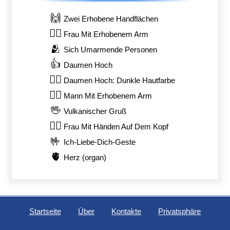
🙌
Zwei Erhobene Handflächen
🙋‍♀️
Frau Mit Erhobenem Arm
🫂
Sich Umarmende Personen
👍
Daumen Hoch
👍🏿
Daumen Hoch: Dunkle Hautfarbe
🙋‍♂️
Mann Mit Erhobenem Arm
🖖
Vulkanischer Gruß
🙆‍♀️
Frau Mit Händen Auf Dem Kopf
🤟
Ich-Liebe-Dich-Geste
🫀
Herz (organ)
Startseite
Über
Kontakte
Privatsphäre