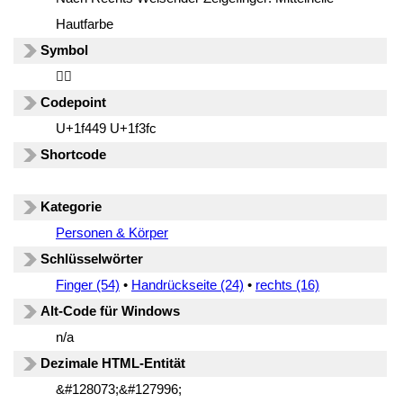
Hautfarbe
Symbol
👉🏼
Codepoint
U+1f449 U+1f3fc
Shortcode
Kategorie
Personen & Körper
Schlüsselwörter
Finger (54)
•
Handrückseite (24)
•
rechts (16)
Alt-Code für Windows
n/a
Dezimale HTML-Entität
&#128073;&#127996;