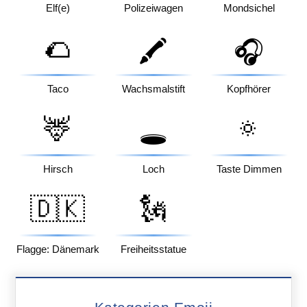
Elf(e)
Polizeiwagen
Mondsichel
🌮
🖍️
🎧
Taco
Wachsmalstift
Kopfhörer
🦌
🔅
🕳️
Hirsch
Loch
Taste Dimmen
🇩🇰
🗽
Flagge: Dänemark
Freiheitsstatue