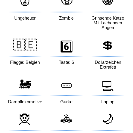
👹
🧟
😸
Ungeheuer
Zombie
Grinsende Katze
Mit Lachenden
Augen
🇧🇪
💲
6️⃣
Flagge: Belgien
Taste: 6
Dollarzeichen
Extrafett
🚂
🥒
💻
Dampflokomotive
Gurke
Laptop
🧝
🚓
🌙