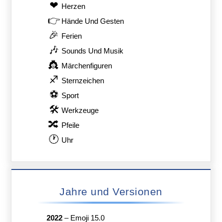
❤
Herzen
👉
Hände Und Gesten
🎉
Ferien
🎶
Sounds Und Musik
👸
Märchenfiguren
♐
Sternzeichen
⚽
Sport
🛠
Werkzeuge
🔀
Pfeile
🕐
Uhr
Jahre und Versionen
2022
–
Emoji 15.0