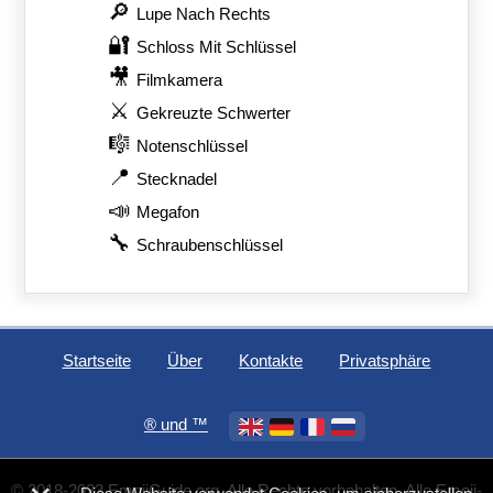
🔎
Lupe Nach Rechts
🔐
Schloss Mit Schlüssel
🎥
Filmkamera
⚔️
Gekreuzte Schwerter
🎼
Notenschlüssel
📍
Stecknadel
📣
Megafon
🔧
Schraubenschlüssel
Startseite
Über
Kontakte
Privatsphäre
®️ und ™
© 2018-2023 EmojiGuide.org. Alle Rechte vorbehalten. Alle Emoji-