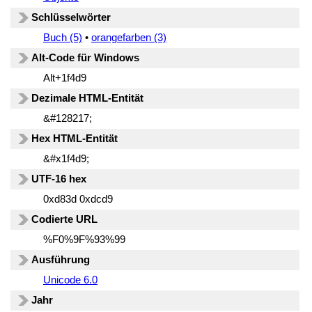
Schlüsselwörter
Buch (5)
•
orangefarben (3)
Alt-Code für Windows
Alt+1f4d9
Dezimale HTML-Entität
&#128217;
Hex HTML-Entität
&#x1f4d9;
UTF-16 hex
0xd83d 0xdcd9
Codierte URL
%F0%9F%93%99
Ausführung
Unicode 6.0
Jahr