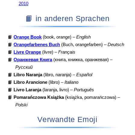
2010
📙 in anderen Sprachen
📙
Orange Book
(book, orange) –
English
📙
Orangefarbenes Buch
(Buch, orangefarben) –
Deutsch
📙
Livre Orange
(livre) –
Français
📙
Оранжевая Книга
(книга, книжка, оранжевая) –
Русский
📙
Libro Naranja
(libro, naranja) –
Español
📙
Libro Arancione
(libro) –
Italiano
📙
Livro Laranja
(laranja, livro) –
Português
📙
Pomarańczowa Książka
(książka, pomarańczowa) –
Polski
Verwandte Emoji