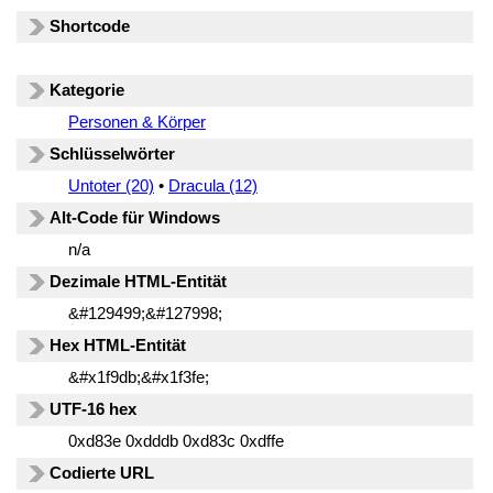
Shortcode
Kategorie
Personen & Körper
Schlüsselwörter
Untoter (20)
•
Dracula (12)
Alt-Code für Windows
n/a
Dezimale HTML-Entität
&#129499;&#127998;
Hex HTML-Entität
&#x1f9db;&#x1f3fe;
UTF-16 hex
0xd83e 0xdddb 0xd83c 0xdffe
Codierte URL