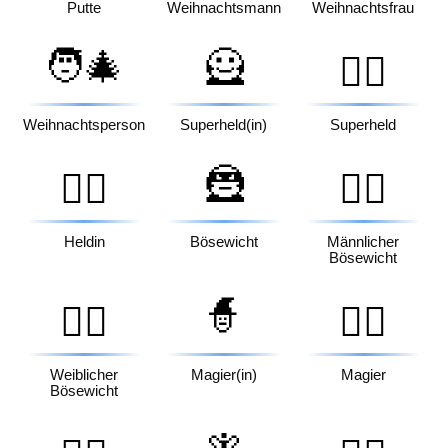
Putte
Weihnachtsmann
Weihnachtsfrau
🧑‍🎄
🦸
🦸‍♂️
Weihnachtsperson
Superheld(in)
Superheld
🦹
🦸‍♀️
🦹‍♂️
Heldin
Bösewicht
Männlicher
Bösewicht
🧙
🦹‍♀️
🧙‍♂️
Weiblicher
Magier(in)
Magier
Bösewicht