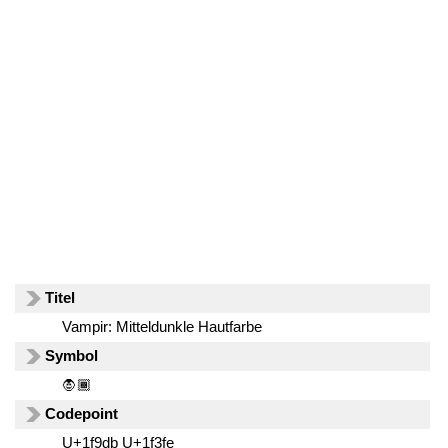
Titel
Vampir: Mitteldunkle Hautfarbe
Symbol
🧛🏾
Codepoint
U+1f9db U+1f3fe