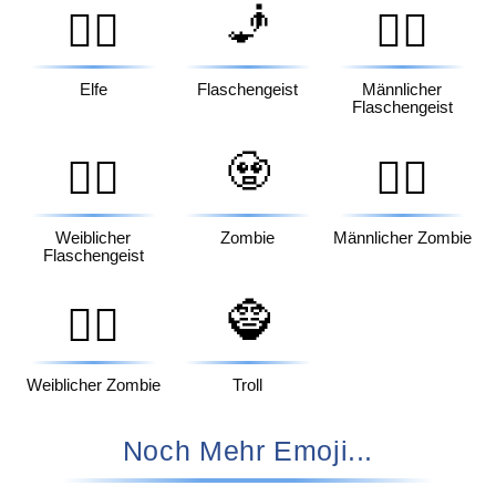
🧞
🧝‍♀️
🧞‍♂️
Elfe
Flaschengeist
Männlicher
Flaschengeist
🧟
🧞‍♀️
🧟‍♂️
Weiblicher
Zombie
Männlicher Zombie
Flaschengeist
🧌
🧟‍♀️
Weiblicher Zombie
Troll
Noch Mehr Emoji...