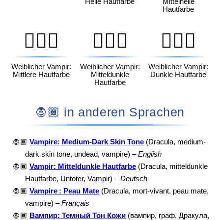
Helle Hautfarbe
Mittelhelle
Hautfarbe
🧛🏽‍♀️
🧛🏾‍♀️
🧛🏿‍♀️
Weiblicher Vampir:
Weiblicher Vampir:
Weiblicher Vampir:
Mittlere Hautfarbe
Mitteldunkle
Dunkle Hautfarbe
Hautfarbe
🧛🏾 in anderen Sprachen
🧛🏾
Vampire: Medium-Dark Skin Tone
(Dracula, medium-
dark skin tone, undead, vampire) –
English
🧛🏾
Vampir: Mitteldunkle Hautfarbe
(Dracula, mitteldunkle
Hautfarbe, Untoter, Vampir) –
Deutsch
🧛🏾
Vampire : Peau Mate
(Dracula, mort-vivant, peau mate,
vampire) –
Français
🧛🏾
Вампир: Темный Тон Кожи
(вампир, граф, Дракула,