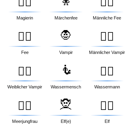
🧚
🧙‍♀️
🧚‍♂️
Magierin
Märchenfee
Männliche Fee
🧛
🧚‍♀️
🧛‍♂️
Fee
Vampir
Männlicher Vampir
🧜
🧛‍♀️
🧜‍♂️
Weiblicher Vampir
Wassermensch
Wassermann
🧝
🧜‍♀️
🧝‍♂️
Meerjungfrau
Elf(e)
Elf