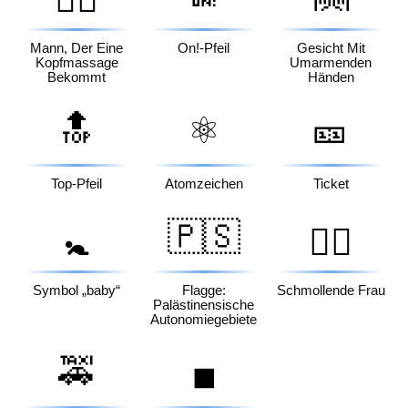
Mann, Der Eine
On!-Pfeil
Gesicht Mit
Kopfmassage
Umarmenden
Bekommt
Händen
🔝
⚛️
🎫
Top-Pfeil
Atomzeichen
Ticket
🇵🇸
🚼
🙎‍♀️
Symbol „baby“
Flagge:
Schmollende Frau
Palästinensische
Autonomiegebiete
🚕
⏹️