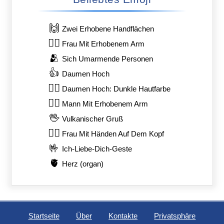
🙌
Zwei Erhobene Handflächen
🙋‍♀️
Frau Mit Erhobenem Arm
🫂
Sich Umarmende Personen
👍
Daumen Hoch
👍🏿
Daumen Hoch: Dunkle Hautfarbe
🙋‍♂️
Mann Mit Erhobenem Arm
🖖
Vulkanischer Gruß
🙆‍♀️
Frau Mit Händen Auf Dem Kopf
🤟
Ich-Liebe-Dich-Geste
🫀
Herz (organ)
Startseite
Über
Kontakte
Privatsphäre