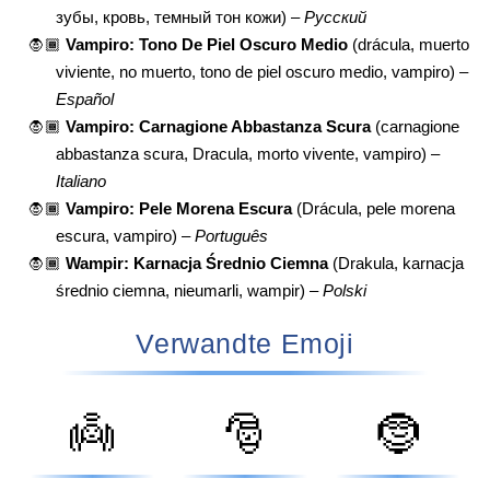
зубы, кровь, темный тон кожи) –
Русский
🧛🏾
Vampiro: Tono De Piel Oscuro Medio
(drácula, muerto
viviente, no muerto, tono de piel oscuro medio, vampiro) –
Español
🧛🏾
Vampiro: Carnagione Abbastanza Scura
(carnagione
abbastanza scura, Dracula, morto vivente, vampiro) –
Italiano
🧛🏾
Vampiro: Pele Morena Escura
(Drácula, pele morena
escura, vampiro) –
Português
🧛🏾
Wampir: Karnacja Średnio Ciemna
(Drakula, karnacja
średnio ciemna, nieumarli, wampir) –
Polski
Verwandte Emoji
👼
🎅
🤶