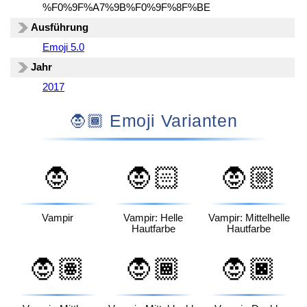
%F0%9F%A7%9B%F0%9F%8F%BE
Ausführung
Emoji 5.0
Jahr
2017
🧛🏾 Emoji Varianten
🧛
🧛🏻
🧛🏼
Vampir
Vampir: Helle
Vampir: Mittelhelle
Hautfarbe
Hautfarbe
🧛🏽
🧛🏾
🧛🏿