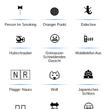
🤵
🦎
🟠
Person Im Smoking
Oranger Punkt
Eidechse
🚁
😬
📴
Hubschrauber
Grimassen
Mobiltelefon Aus
Schneidendes
Gesicht
🇳🇷
🐺
🏯
Flagge: Nauru
Wolf
Japanisches
Schloss
🔛
🤗
💆‍♂️