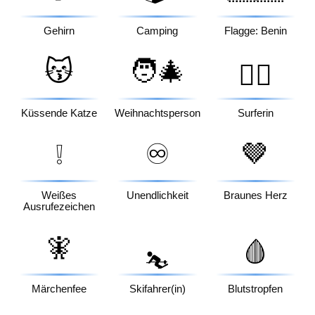
Gehirn
Camping
Flagge: Benin
😽
🧑‍🎄
🏄‍♀️
Küssende Katze
Weihnachtsperson
Surferin
❕
♾️
🤎
Weißes
Unendlichkeit
Braunes Herz
Ausrufezeichen
🧚
🩸
⛷️
Märchenfee
Skifahrer(in)
Blutstropfen