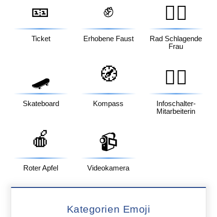
🎫
✊
🤸‍♀️
Ticket
Erhobene Faust
Rad Schlagende
Frau
🧭
🛹
💁‍♀️
Skateboard
Kompass
Infoschalter-
Mitarbeiterin
🍎
📹
Roter Apfel
Videokamera
Kategorien Emoji