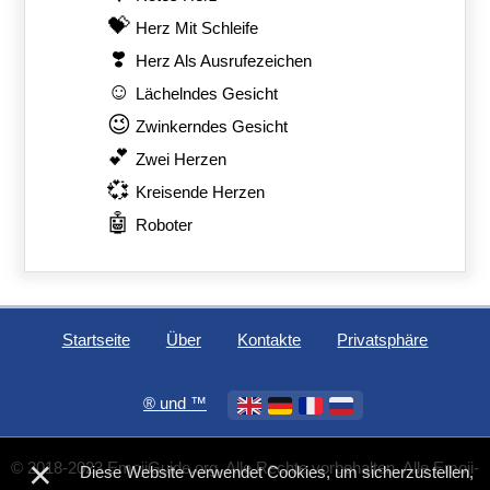
💝
Herz Mit Schleife
❣️
Herz Als Ausrufezeichen
☺️
Lächelndes Gesicht
😉
Zwinkerndes Gesicht
💕
Zwei Herzen
💞
Kreisende Herzen
🤖
Roboter
Startseite
Über
Kontakte
Privatsphäre
®️ und ™
×
© 2018-2023 EmojiGuide.org. Alle Rechte vorbehalten. Alle Emoji-
Diese Website verwendet Cookies, um sicherzustellen,