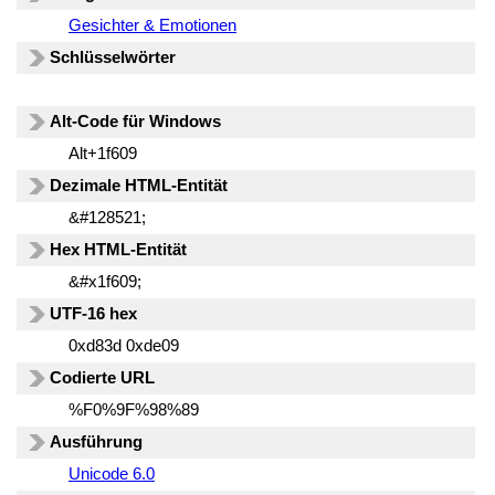
Gesichter & Emotionen
Schlüsselwörter
Alt-Code für Windows
Alt+1f609
Dezimale HTML-Entität
&#128521;
Hex HTML-Entität
&#x1f609;
UTF-16 hex
0xd83d 0xde09
Codierte URL
%F0%9F%98%89
Ausführung
Unicode 6.0