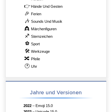
👉
Hände Und Gesten
🎉
Ferien
🎶
Sounds Und Musik
👸
Märchenfiguren
♐
Sternzeichen
⚽
Sport
🛠
Werkzeuge
🔀
Pfeile
🕐
Uhr
Jahre und Versionen
2022
–
Emoji 15.0
2022
–
Unicode 15.0