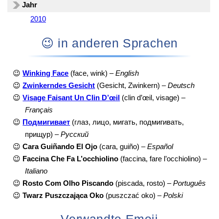
Jahr
2010
😉 in anderen Sprachen
😉
Winking Face
(face, wink) –
English
😉
Zwinkerndes Gesicht
(Gesicht, Zwinkern) –
Deutsch
😉
Visage Faisant Un Clin D’œil
(clin d’œil, visage) –
Français
😉
Подмигивает
(глаз, лицо, мигать, подмигивать,
прищур) –
Русский
😉
Cara Guiñando El Ojo
(cara, guiño) –
Español
😉
Faccina Che Fa L’occhiolino
(faccina, fare l’occhiolino) –
Italiano
😉
Rosto Com Olho Piscando
(piscada, rosto) –
Português
😉
Twarz Puszczająca Oko
(puszczać oko) –
Polski
Verwandte Emoji