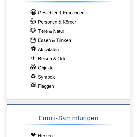
😀
Gesichter & Emotionen
👍
Personen & Körper
🐶
Tiere & Natur
🎂
Essen & Trinken
⚽
Aktivitäten
✈
Reisen & Orte
🎁
Objekte
♻
Symbole
🏁
Flaggen
Emoji-Sammlungen
❤
Herzen