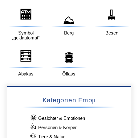
🏧
🧹
⛰️
Symbol
Berg
Besen
„geldautomat“
🧮
🛢️
Abakus
Ölfass
Kategorien Emoji
😀
Gesichter & Emotionen
👍
Personen & Körper
🐶
Tiere & Natur