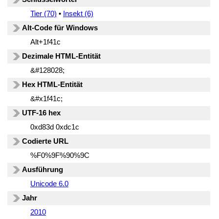
Tier (70)
•
Insekt (6)
Alt-Code für Windows
Alt+1f41c
Dezimale HTML-Entität
&#128028;
Hex HTML-Entität
&#x1f41c;
UTF-16 hex
0xd83d 0xdc1c
Codierte URL
%F0%9F%90%9C
Ausführung
Unicode 6.0
Jahr
2010