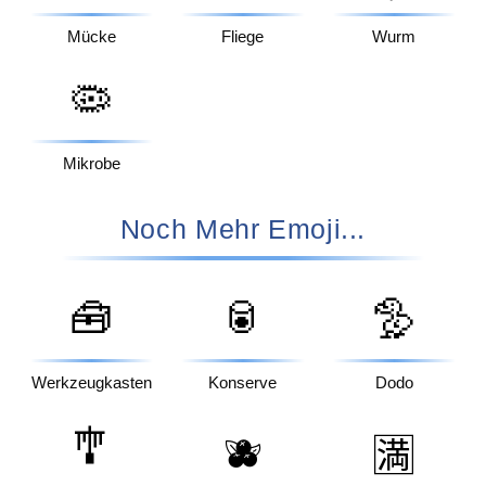
Mücke
Fliege
Wurm
🦠
Mikrobe
Noch Mehr Emoji...
🧰
🥫
🦤
Werkzeugkasten
Konserve
Dodo
🎐
🫐
🈵