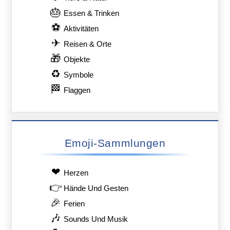
🎂
Essen & Trinken
⚽
Aktivitäten
✈
Reisen & Orte
🎁
Objekte
♻
Symbole
🏁
Flaggen
Emoji-Sammlungen
❤
Herzen
👉
Hände Und Gesten
🎉
Ferien
🎶
Sounds Und Musik