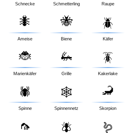
Schnecke
Schmetterling
Raupe
🐜
🐝
🪲
Ameise
Biene
Käfer
🐞
🦗
🪳
Marienkäfer
Grille
Kakerlake
🦂
🕷️
🕸️
Spinne
Spinnennetz
Skorpion
🦟
🪰
🪱