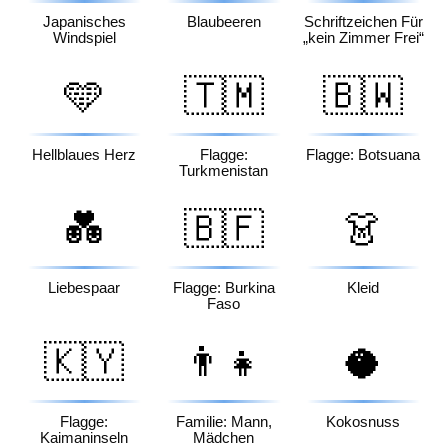
Japanisches
Blaubeeren
Schriftzeichen Für
Windspiel
„kein Zimmer Frei“
🩵
🇹🇲
🇧🇼
Hellblaues Herz
Flagge:
Flagge: Botsuana
Turkmenistan
💑
🇧🇫
👗
Liebespaar
Flagge: Burkina
Kleid
Faso
🇰🇾
👨‍👧
🥥
Flagge:
Familie: Mann,
Kokosnuss
Kaimaninseln
Mädchen