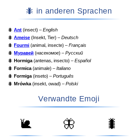
🐜 in anderen Sprachen
🐜
Ant
(insect) –
English
🐜
Ameise
(Insekt, Tier) –
Deutsch
🐜
Fourmi
(animal, insecte) –
Français
🐜
Муравей
(насекомое) –
Русский
🐜
Hormiga
(antenas, insecto) –
Español
🐜
Formica
(animale) –
Italiano
🐜
Formiga
(inseto) –
Português
🐜
Mrówka
(insekt, owad) –
Polski
Verwandte Emoji
🐌
🦋
🐛