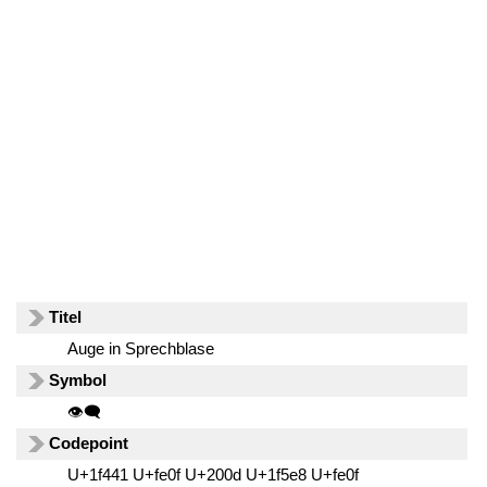
Titel
Auge in Sprechblase
Symbol
👁️‍🗨️
Codepoint
U+1f441 U+fe0f U+200d U+1f5e8 U+fe0f