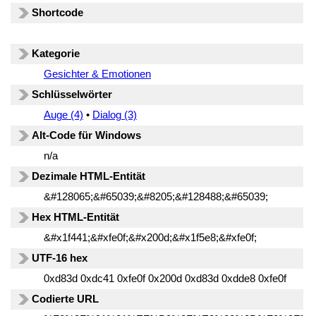
Shortcode
Kategorie
Gesichter & Emotionen
Schlüsselwörter
Auge (4)
•
Dialog (3)
Alt-Code für Windows
n/a
Dezimale HTML-Entität
&#128065;&#65039;&#8205;&#128488;&#65039;
Hex HTML-Entität
&#x1f441;&#xfe0f;&#x200d;&#x1f5e8;&#xfe0f;
UTF-16 hex
0xd83d 0xdc41 0xfe0f 0x200d 0xd83d 0xdde8 0xfe0f
Codierte URL