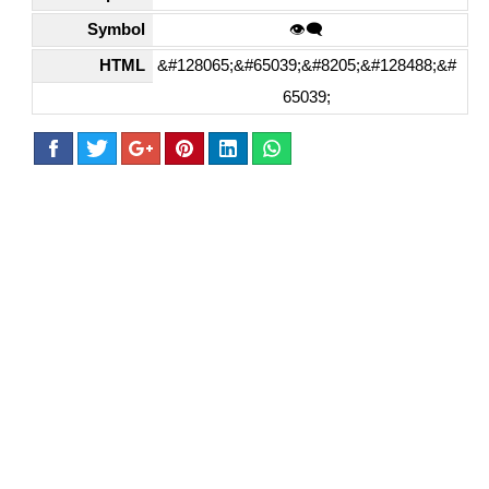
Symbol
👁️‍🗨️
HTML
&#128065;&#65039;&#8205;&#128488;&#
65039;