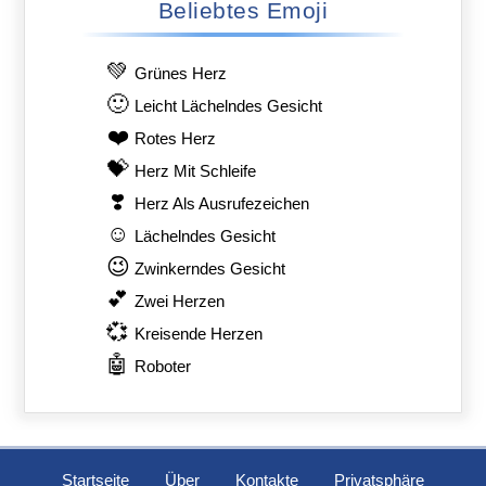
Beliebtes Emoji
💚
Grünes Herz
🙂
Leicht Lächelndes Gesicht
❤️
Rotes Herz
💝
Herz Mit Schleife
❣️
Herz Als Ausrufezeichen
☺️
Lächelndes Gesicht
😉
Zwinkerndes Gesicht
💕
Zwei Herzen
💞
Kreisende Herzen
🤖
Roboter
Startseite
Über
Kontakte
Privatsphäre