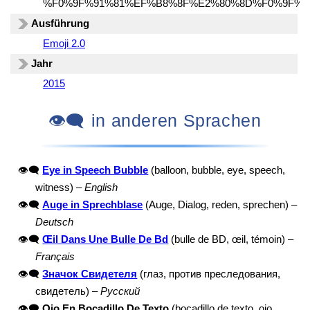
%F0%9F%91%81%EF%B8%8F%E2%80%8D%F0%9F%9
Ausführung
Emoji 2.0
Jahr
2015
👁️‍🗨️ in anderen Sprachen
👁️‍🗨️
Eye in Speech Bubble
(balloon, bubble, eye, speech,
witness) –
English
👁️‍🗨️
Auge in Sprechblase
(Auge, Dialog, reden, sprechen) –
Deutsch
👁️‍🗨️
Œil Dans Une Bulle De Bd
(bulle de BD, œil, témoin) –
Français
👁️‍🗨️
Значок Свидетеля
(глаз, против преследования,
свидетель) –
Русский
👁️‍🗨️
Ojo En Bocadillo De Texto
(bocadillo de texto, ojo,