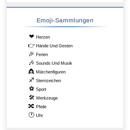
Emoji-Sammlungen
❤
Herzen
👉
Hände Und Gesten
🎉
Ferien
🎶
Sounds Und Musik
👸
Märchenfiguren
♐
Sternzeichen
⚽
Sport
🛠
Werkzeuge
🔀
Pfeile
🕐
Uhr