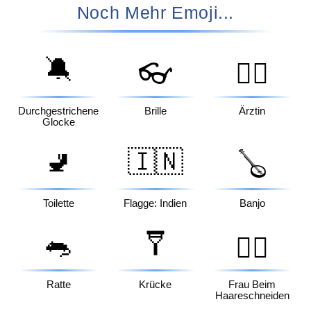
Noch Mehr Emoji...
🔕
👓
👩‍⚕️
Durchgestrichene
Brille
Ärztin
Glocke
🚽
🇮🇳
🪕
Toilette
Flagge: Indien
Banjo
🐀
🩼
💇‍♀️
Ratte
Krücke
Frau Beim
Haareschneiden