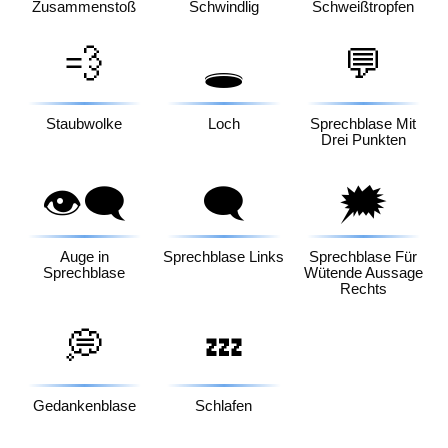
Zusammenstoß
Schwindlig
Schweißtropfen
💨
💬
🕳️
Staubwolke
Loch
Sprechblase Mit
Drei Punkten
👁️‍🗨️
🗨️
🗯️
Auge in
Sprechblase Links
Sprechblase Für
Sprechblase
Wütende Aussage
Rechts
💭
💤
Gedankenblase
Schlafen