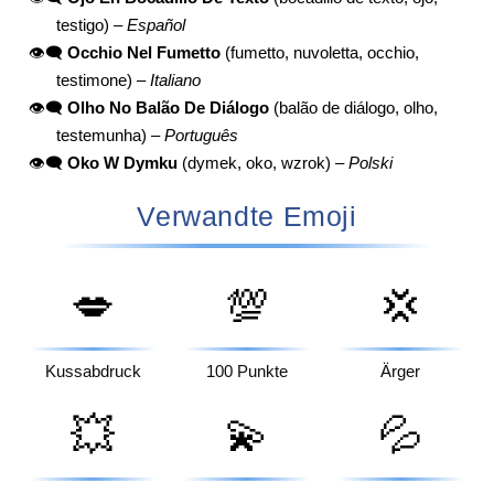
testigo) –
Español
👁️‍🗨️
Occhio Nel Fumetto
(fumetto, nuvoletta, occhio,
testimone) –
Italiano
👁️‍🗨️
Olho No Balão De Diálogo
(balão de diálogo, olho,
testemunha) –
Português
👁️‍🗨️
Oko W Dymku
(dymek, oko, wzrok) –
Polski
Verwandte Emoji
💋
💯
💢
Kussabdruck
100 Punkte
Ärger
💥
💫
💦