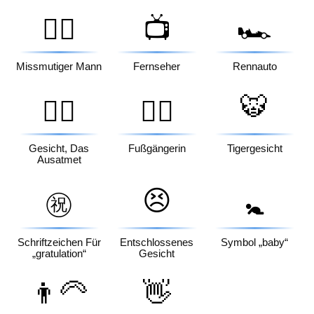
🙍‍♂️
📺
🏎️
Missmutiger Mann
Fernseher
Rennauto
🐯
😮‍💨
🚶‍♀️
Gesicht, Das
Fußgängerin
Tigergesicht
Ausatmet
😣
㊗️
🚼
Schriftzeichen Für
Entschlossenes
Symbol „baby“
„gratulation“
Gesicht
👨‍🦳
👋