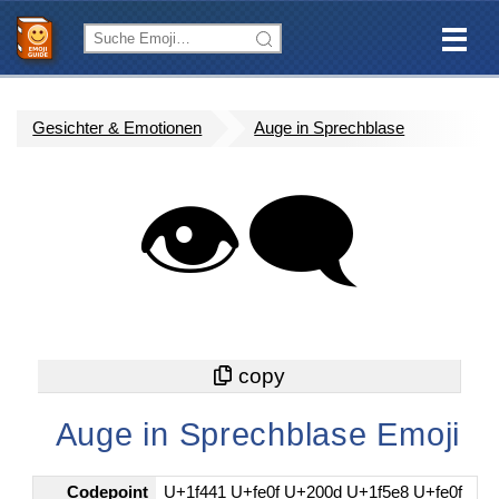
Gesichter & Emotionen
Auge in Sprechblase
👁️‍🗨️
Auge in Sprechblase Emoji
Codepoint
U+1f441 U+fe0f U+200d U+1f5e8 U+fe0f