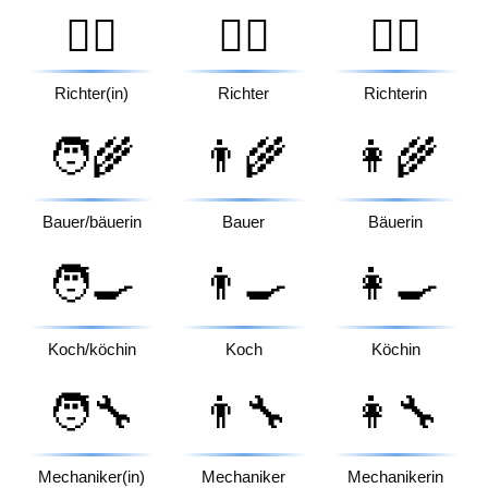
🧑‍⚖️
👨‍⚖️
👩‍⚖️
Richter(in)
Richter
Richterin
🧑‍🌾
👨‍🌾
👩‍🌾
Bauer/bäuerin
Bauer
Bäuerin
🧑‍🍳
👨‍🍳
👩‍🍳
Koch/köchin
Koch
Köchin
🧑‍🔧
👨‍🔧
👩‍🔧
Mechaniker(in)
Mechaniker
Mechanikerin