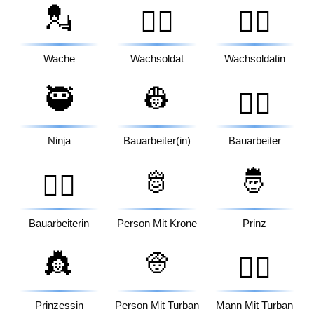
💂
💂‍♂️
💂‍♀️
Wache
Wachsoldat
Wachsoldatin
🥷
👷
👷‍♂️
Ninja
Bauarbeiter(in)
Bauarbeiter
🫅
🤴
👷‍♀️
Bauarbeiterin
Person Mit Krone
Prinz
👸
👳
👳‍♂️
Prinzessin
Person Mit Turban
Mann Mit Turban