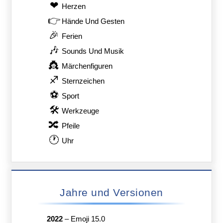
❤
Herzen
👉
Hände Und Gesten
🎉
Ferien
🎶
Sounds Und Musik
👸
Märchenfiguren
♐
Sternzeichen
⚽
Sport
🛠
Werkzeuge
🔀
Pfeile
🕐
Uhr
Jahre und Versionen
2022
–
Emoji 15.0