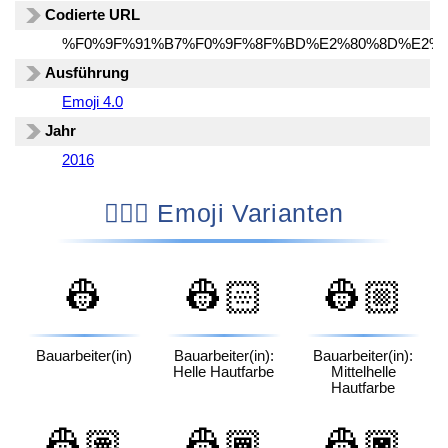
Codierte URL
%F0%9F%91%B7%F0%9F%8F%BD%E2%80%8D%E2%9
Ausführung
Emoji 4.0
Jahr
2016
👷🏽‍♀️ Emoji Varianten
👷
👷🏻
👷🏼
Bauarbeiter(in)
Bauarbeiter(in):
Bauarbeiter(in):
Helle Hautfarbe
Mittelhelle
Hautfarbe
👷🏽
👷🏾
👷🏿