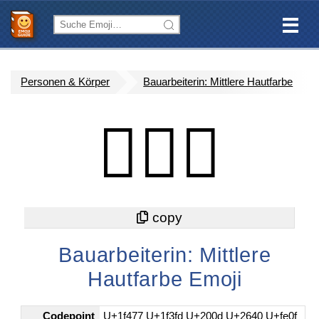
Personen & Körper
Bauarbeiterin: Mittlere Hautfarbe
👷🏽‍♀️
Bauarbeiterin: Mittlere
Hautfarbe Emoji
Codepoint
U+1f477 U+1f3fd U+200d U+2640 U+fe0f