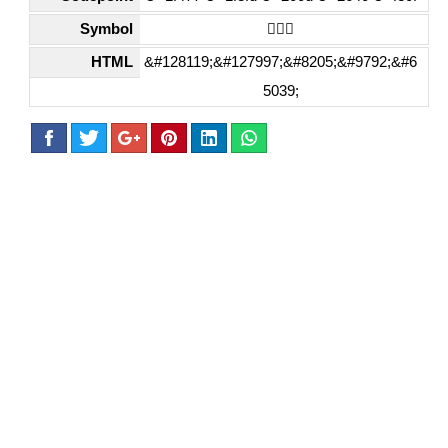
Symbol
👷🏽‍♀️
HTML
&#128119;&#127997;&#8205;&#9792;&#6
5039;