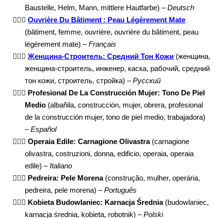
Baustelle, Helm, Mann, mittlere Hautfarbe) –
Deutsch
👷🏽‍♀️
Ouvrière Du Bâtiment : Peau Légèrement Mate
(bâtiment, femme, ouvrière, ouvrière du bâtiment, peau
légèrement mate) –
Français
👷🏽‍♀️
Женщина-Строитель: Средний Тон Кожи
(женщина,
женщина-строитель, инженер, каска, рабочий, средний
тон кожи, строитель, стройка) –
Русский
👷🏽‍♀️
Profesional De La Construcción Mujer: Tono De Piel
Medio
(albañila, construcción, mujer, obrera, profesional
de la construcción mujer, tono de piel medio, trabajadora)
–
Español
👷🏽‍♀️
Operaia Edile: Carnagione Olivastra
(carnagione
olivastra, costruzioni, donna, edificio, operaia, operaia
edile) –
Italiano
👷🏽‍♀️
Pedreira: Pele Morena
(construção, mulher, operária,
pedreira, pele morena) –
Português
👷🏽‍♀️
Kobieta Budowlaniec: Karnacja Średnia
(budowlaniec,
karnacja średnia, kobieta, robotnik) –
Polski