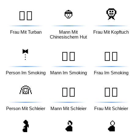
👲
🧕
👳‍♀️
Frau Mit Turban
Mann Mit
Frau Mit Kopftuch
Chinesischem Hut
🤵
🤵‍♂️
🤵‍♀️
Person Im Smoking
Mann Im Smoking
Frau Im Smoking
👰
👰‍♂️
👰‍♀️
Person Mit Schleier
Mann Mit Schleier
Frau Mit Schleier
🤰
🫃
🫄