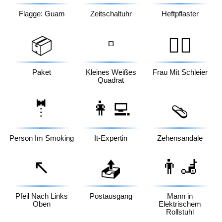
Flagge: Guam
Zeitschaltuhr
Heftpflaster
▫️
📦
👰‍♀️
Paket
Kleines Weißes
Frau Mit Schleier
Quadrat
🤵
👩‍💻
🩴
Person Im Smoking
It-Expertin
Zehensandale
↖️
👨‍🦼
📤
Pfeil Nach Links
Postausgang
Mann in
Oben
Elektrischem
Rollstuhl