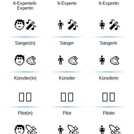
It-Experte/it-
It-Experte
It-Expertin
Expertin
🧑‍🎤
👨‍🎤
👩‍🎤
Sänger(in)
Sänger
Sängerin
🧑‍🎨
👨‍🎨
👩‍🎨
Künstler(in)
Künstler
Künstlerin
🧑‍✈️
👨‍✈️
👩‍✈️
Pilot(in)
Pilot
Pilotin
🧑‍🚀
👨‍🚀
👩‍🚀