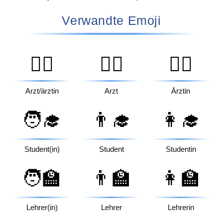
Verwandte Emoji
🧑‍⚕️
👨‍⚕️
👩‍⚕️
Arzt/ärztin
Arzt
Ärztin
🧑‍🎓
👨‍🎓
👩‍🎓
Student(in)
Student
Studentin
🧑‍🏫
👨‍🏫
👩‍🏫
Lehrer(in)
Lehrer
Lehrerin