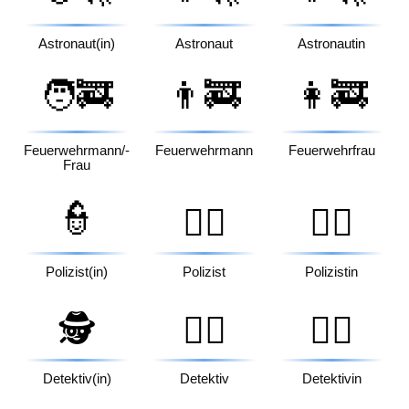
Astronaut(in)
Astronaut
Astronautin
🧑‍🚒
👨‍🚒
👩‍🚒
Feuerwehrmann/-
Feuerwehrmann
Feuerwehrfrau
Frau
👮
👮‍♂️
👮‍♀️
Polizist(in)
Polizist
Polizistin
🕵️
🕵️‍♂️
🕵️‍♀️
Detektiv(in)
Detektiv
Detektivin