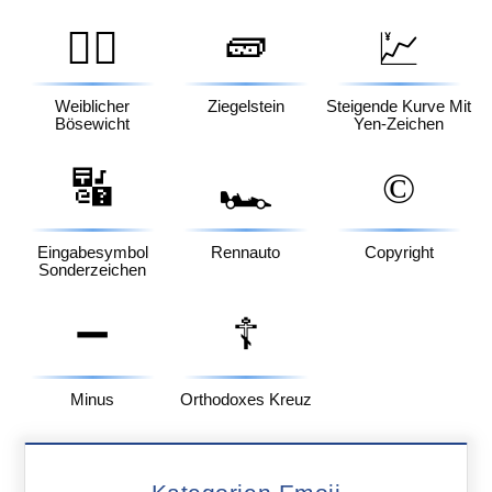
🧱
🦹‍♀️
💹
Weiblicher
Ziegelstein
Steigende Kurve Mit
Bösewicht
Yen-Zeichen
🔣
©️
🏎️
Eingabesymbol
Rennauto
Copyright
Sonderzeichen
➖
☦️
Minus
Orthodoxes Kreuz