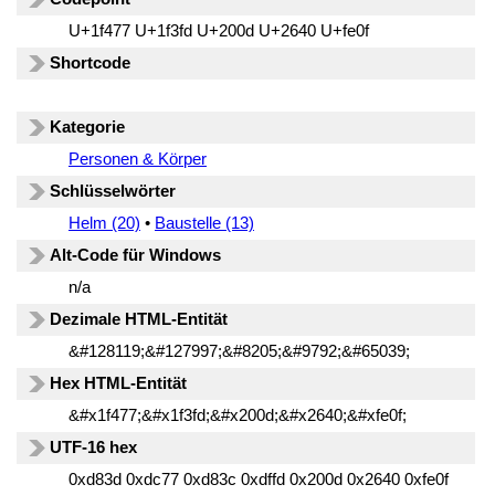
U+1f477 U+1f3fd U+200d U+2640 U+fe0f
Shortcode
Kategorie
Personen & Körper
Schlüsselwörter
Helm (20)
•
Baustelle (13)
Alt-Code für Windows
n/a
Dezimale HTML-Entität
&#128119;&#127997;&#8205;&#9792;&#65039;
Hex HTML-Entität
&#x1f477;&#x1f3fd;&#x200d;&#x2640;&#xfe0f;
UTF-16 hex
0xd83d 0xdc77 0xd83c 0xdffd 0x200d 0x2640 0xfe0f