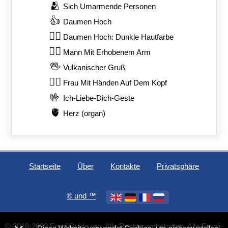
🫂
Sich Umarmende Personen
👍
Daumen Hoch
👍🏿
Daumen Hoch: Dunkle Hautfarbe
🙋‍♂️
Mann Mit Erhobenem Arm
🖖
Vulkanischer Gruß
🙆‍♀️
Frau Mit Händen Auf Dem Kopf
🤟
Ich-Liebe-Dich-Geste
🫀
Herz (organ)
Startseite
Über
Kontakte
Privatsphäre
®️ und ™
© 2018-2023 EmojiGuide.org. Alle Rechte vorbehalten. Alle Emoji-