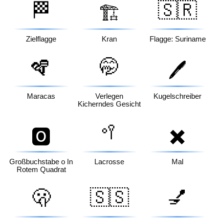
🏁
🇸🇷
🏗️
Zielflagge
Kran
Flagge: Suriname
🪇
🤭
🖊️
Maracas
Verlegen
Kugelschreiber
Kicherndes Gesicht
🥍
✖️
🅾️
Großbuchstabe o In
Lacrosse
Mal
Rotem Quadrat
🫢
🇸🇸
💅