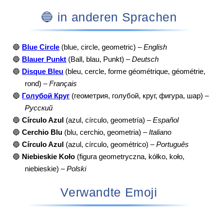
🔵 in anderen Sprachen
🔵
Blue Circle
(blue, circle, geometric) –
English
🔵
Blauer Punkt
(Ball, blau, Punkt) –
Deutsch
🔵
Disque Bleu
(bleu, cercle, forme géométrique, géométrie,
rond) –
Français
🔵
Голубой Круг
(геометрия, голубой, круг, фигура, шар) –
Русский
🔵
Círculo Azul
(azul, círculo, geometría) –
Español
🔵
Cerchio Blu
(blu, cerchio, geometria) –
Italiano
🔵
Círculo Azul
(azul, círculo, geométrico) –
Português
🔵
Niebieskie Koło
(figura geometryczna, kółko, koło,
niebieskie) –
Polski
Verwandte Emoji