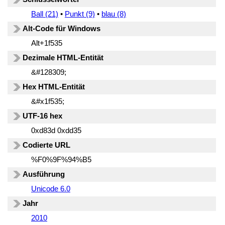
Ball (21)
•
Punkt (9)
•
blau (8)
Alt-Code für Windows
Alt+1f535
Dezimale HTML-Entität
&#128309;
Hex HTML-Entität
&#x1f535;
UTF-16 hex
0xd83d 0xdd35
Codierte URL
%F0%9F%94%B5
Ausführung
Unicode 6.0
Jahr
2010