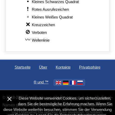
▪️
Kleines Schwarzes Quadrat
❗
Rotes Ausrufezeichen
▫️
Kleines Weißes Quadrat
❌
Kreuzzeichen
🚫
Verboten
〰️
Wellenlinie
Startseite
Über
Kontakte
Privatsphäre
®️ und ™
×
© 2018-2023 EmojiGuide.org. Alle Rechte vorbehalten. Alle Emoji-
Diese Website verwendet Cookies, um sicherzustellen,
dass Sie die bestmögliche Erfahrung machen. Wenn Sie
Namen sind Teil des Unicode-Standards. Emoji-Charaktergrafiken
diese Website weiterhin besuchen, stimmen Sie der Verwendung
und Urheberrechte gehören ihren jeweiligen Schöpfern.