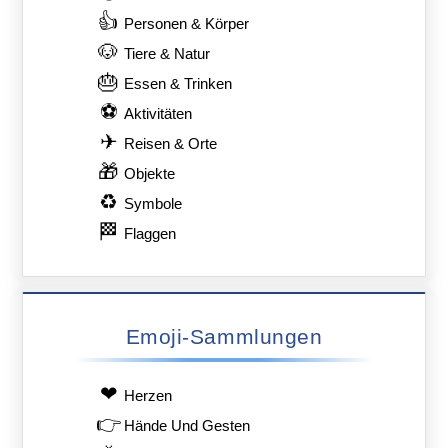
👍
Personen & Körper
🐶
Tiere & Natur
🎂
Essen & Trinken
⚽
Aktivitäten
✈
Reisen & Orte
🎁
Objekte
♻
Symbole
🏁
Flaggen
Emoji-Sammlungen
❤
Herzen
👉
Hände Und Gesten