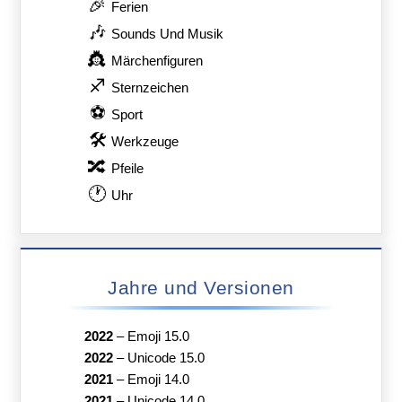
🎉
Ferien
🎶
Sounds Und Musik
👸
Märchenfiguren
♐
Sternzeichen
⚽
Sport
🛠
Werkzeuge
🔀
Pfeile
🕐
Uhr
Jahre und Versionen
2022
–
Emoji 15.0
2022
–
Unicode 15.0
2021
–
Emoji 14.0
2021
–
Unicode 14.0