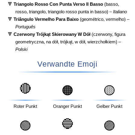
🔻
Triangolo Rosso Con Punta Verso Il Basso
(basso,
rosso, triangolo, triangolo rosso punta in basso) –
Italiano
🔻
Triângulo Vermelho Para Baixo
(geométrico, vermelho) –
Português
🔻
Czerwony Trójkąt Skierowany W Dół
(czerwony, figura
geometryczna, na dół, trójkąt, w dół, wierzchołkiem) –
Polski
Verwandte Emoji
🔴
🟠
🟡
Roter Punkt
Oranger Punkt
Gelber Punkt
🔵
🟢
🟣