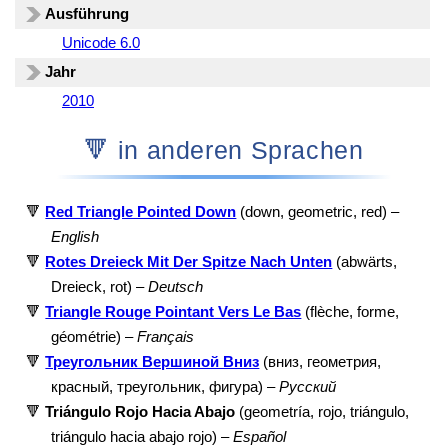
Ausführung
Unicode 6.0
Jahr
2010
🔻 in anderen Sprachen
🔻
Red Triangle Pointed Down
(down, geometric, red) –
English
🔻
Rotes Dreieck Mit Der Spitze Nach Unten
(abwärts,
Dreieck, rot) –
Deutsch
🔻
Triangle Rouge Pointant Vers Le Bas
(flèche, forme,
géométrie) –
Français
🔻
Треугольник Вершиной Вниз
(вниз, геометрия,
красный, треугольник, фигура) –
Русский
🔻
Triángulo Rojo Hacia Abajo
(geometría, rojo, triángulo,
triángulo hacia abajo rojo) –
Español