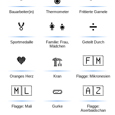
Bauarbeiter(in)
Thermometer
Frittierte Garnele
🏅
👩‍👧
➗
Sportmedaille
Familie: Frau,
Geteilt Durch
Mädchen
🧡
🇫🇲
🏗️
Oranges Herz
Kran
Flagge: Mikronesien
🇲🇱
🥒
🇦🇿
Flagge: Mali
Gurke
Flagge:
Aserbaidschan