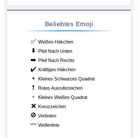
Beliebtes Emoji
✅
Weißes Häkchen
⬇️
Pfeil Nach Unten
➡️
Pfeil Nach Rechts
✔️
Kräftiges Häkchen
▪️
Kleines Schwarzes Quadrat
❗
Rotes Ausrufezeichen
▫️
Kleines Weißes Quadrat
❌
Kreuzzeichen
🚫
Verboten
〰️
Wellenlinie