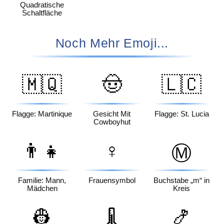
Quadratische
Schaltfläche
Noch Mehr Emoji...
🇲🇶
🤠
🇱🇨
Flagge: Martinique
Gesicht Mit
Flagge: St. Lucia
Cowboyhut
👨‍👧
♀️
Ⓜ️
Familie: Mann,
Frauensymbol
Buchstabe „m“ in
Mädchen
Kreis
👷
🍤
🌡️