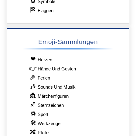
♻
Symbole
🏁
Flaggen
Emoji-Sammlungen
❤
Herzen
👉
Hände Und Gesten
🎉
Ferien
🎶
Sounds Und Musik
👸
Märchenfiguren
♐
Sternzeichen
⚽
Sport
🛠
Werkzeuge
🔀
Pfeile