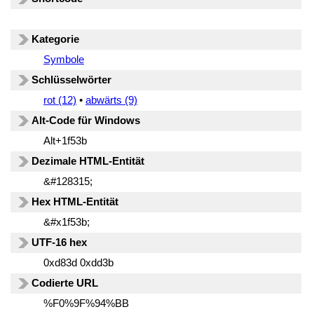
Kategorie
Symbole
Schlüsselwörter
rot (12)
•
abwärts (9)
Alt-Code für Windows
Alt+1f53b
Dezimale HTML-Entität
&#128315;
Hex HTML-Entität
&#x1f53b;
UTF-16 hex
0xd83d 0xdd3b
Codierte URL
%F0%9F%94%BB