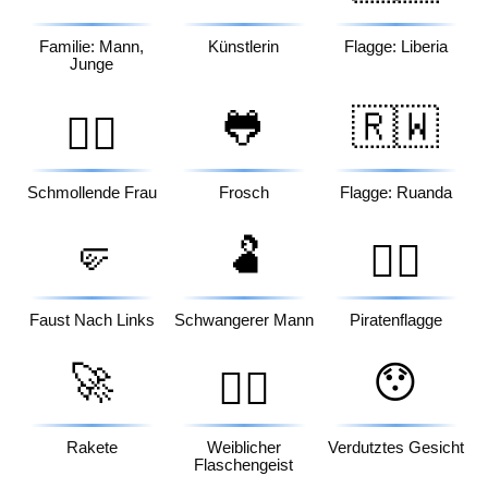
Familie: Mann,
Künstlerin
Flagge: Liberia
Junge
🐸
🇷🇼
🙎‍♀️
Schmollende Frau
Frosch
Flagge: Ruanda
🤛
🫃
🏴‍☠️
Faust Nach Links
Schwangerer Mann
Piratenflagge
🚀
😯
🧞‍♀️
Rakete
Weiblicher
Verdutztes Gesicht
Flaschengeist