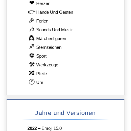
❤
Herzen
👉
Hände Und Gesten
🎉
Ferien
🎶
Sounds Und Musik
👸
Märchenfiguren
♐
Sternzeichen
⚽
Sport
🛠
Werkzeuge
🔀
Pfeile
🕐
Uhr
Jahre und Versionen
2022
–
Emoji 15.0