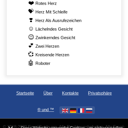
❤️
Rotes Herz
💝
Herz Mit Schleife
❣️
Herz Als Ausrufezeichen
☺️
Lächelndes Gesicht
😉
Zwinkerndes Gesicht
💕
Zwei Herzen
💞
Kreisende Herzen
🤖
Roboter
Startseite
Über
Kontakte
Privatsphäre
®️ und ™
© 2018-2023 EmojiGuide.org. Alle Rechte vorbehalten. Alle Emoji-
Diese Website verwendet Cookies, um sicherzustellen,