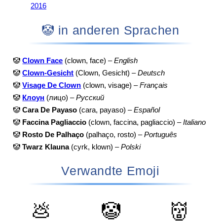
2016
🤡 in anderen Sprachen
🤡
Clown Face
(clown, face) –
English
🤡
Clown-Gesicht
(Clown, Gesicht) –
Deutsch
🤡
Visage De Clown
(clown, visage) –
Français
🤡
Клоун
(лицо) –
Русский
🤡
Cara De Payaso
(cara, payaso) –
Español
🤡
Faccina Pagliaccio
(clown, faccina, pagliaccio) –
Italiano
🤡
Rosto De Palhaço
(palhaço, rosto) –
Português
🤡
Twarz Klauna
(cyrk, klown) –
Polski
Verwandte Emoji
💩
🤡
👹