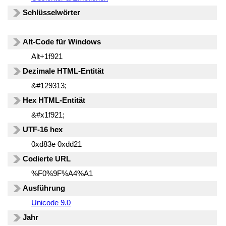
Schlüsselwörter
Alt-Code für Windows
Alt+1f921
Dezimale HTML-Entität
&#129313;
Hex HTML-Entität
&#x1f921;
UTF-16 hex
0xd83e 0xdd21
Codierte URL
%F0%9F%A4%A1
Ausführung
Unicode 9.0
Jahr