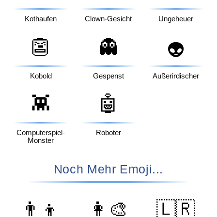
Kothaufen
Clown-Gesicht
Ungeheuer
👺
👻
👽
Kobold
Gespenst
Außerirdischer
👾
🤖
Computerspiel-
Roboter
Monster
Noch Mehr Emoji...
👨‍👦
👩‍🎨
🇱🇷