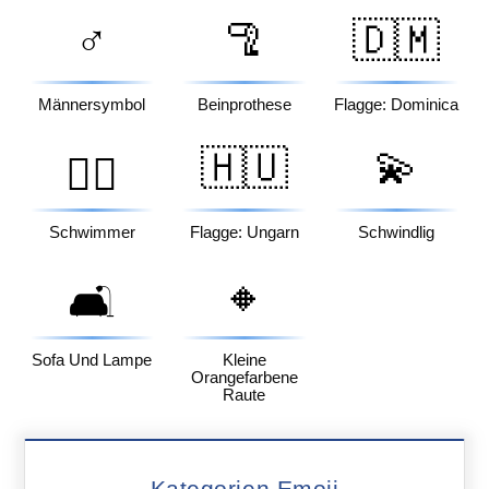
♂️
🦿
🇩🇲
Männersymbol
Beinprothese
Flagge: Dominica
🇭🇺
💫
🏊‍♂️
Schwimmer
Flagge: Ungarn
Schwindlig
🔸
🛋️
Sofa Und Lampe
Kleine
Orangefarbene
Raute
Kategorien Emoji