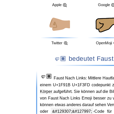
Apple
Google
Twitter
OpenMoji
🤛🏽 bedeutet Fa
🤛🏽
Faust Nach Links: Mittlere Haut
einem U+1F91B U+1F3FD codepunkt zuge
Körper
aufgeführt. Sie können auf die B
von Faust Nach Links Emoji besser zu 
können etwas anderes darauf sehen Ve
oder
&#129307;&#127997;
-Code für