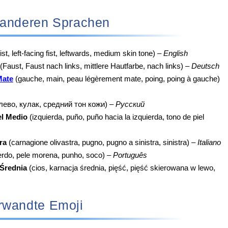
 in anderen Sprachen
ist, left-facing fist, leftwards, medium skin tone) –
English
(Faust, Faust nach links, mittlere Hautfarbe, nach links) –
Deutsch
Mate
(gauche, main, peau légèrement mate, poing, poing à gauche)
лево, кулак, средний тон кожи) –
Русский
el Medio
(izquierda, puño, puño hacia la izquierda, tono de piel
ra
(carnagione olivastra, pugno, pugno a sinistra, sinistra) –
Italiano
rdo, pele morena, punho, soco) –
Português
Średnia
(cios, karnacja średnia, pięść, pięść skierowana w lewo,
rwandte Emoji