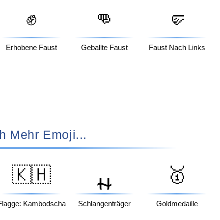
✊
👊
🤛
Erhobene Faust
Geballte Faust
Faust Nach Links
h Mehr Emoji...
🇰🇭
🥇
⛎
Flagge: Kambodscha
Schlangenträger
Goldmedaille