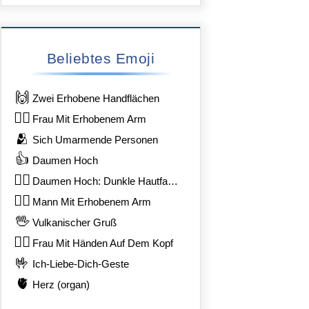
Beliebtes Emoji
🙌
Zwei Erhobene Handflächen
🙋‍♀️
Frau Mit Erhobenem Arm
🫂
Sich Umarmende Personen
👍
Daumen Hoch
👍🏿
Daumen Hoch: Dunkle Hautfarbe
🙋‍♂️
Mann Mit Erhobenem Arm
🖖
Vulkanischer Gruß
🙆‍♀️
Frau Mit Händen Auf Dem Kopf
🤟
Ich-Liebe-Dich-Geste
🫀
Herz (organ)