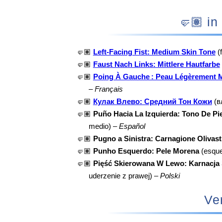
🤛
🤛🏽
Left-Facing Fist: Medium Skin Tone
(f
🤛🏽
Faust Nach Links: Mittlere Hautfarbe
🤛🏽
Poing À Gauche : Peau Légèrement 
–
Français
🤛🏽
Кулак Влево: Средний Тон Кожи
(в
🤛🏽
Puño Hacia La Izquierda: Tono De Pi
medio) –
Español
🤛🏽
Pugno a Sinistra: Carnagione Olivast
🤛🏽
Punho Esquerdo: Pele Morena
(esque
🤛🏽
Pięść Skierowana W Lewo: Karnacja 
uderzenie z prawej) –
Polski
Ve