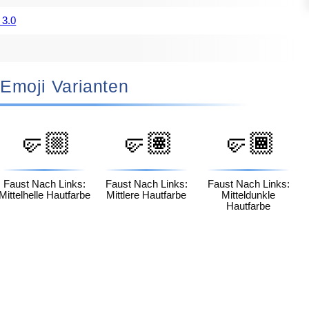
 3.0
🤛🏽 Emoji Varianten
🤛🏼
🤛🏽
🤛🏾
Faust Nach Links:
Faust Nach Links:
Faust Nach Links:
Mittelhelle Hautfarbe
Mittlere Hautfarbe
Mitteldunkle
Hautfarbe