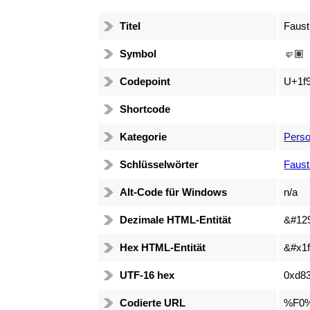
Titel
Faust
Symbol
🤛🏽
Codepoint
U+1f9
Shortcode
Kategorie
Perso
Schlüsselwörter
Faust
Alt-Code für Windows
n/a
Dezimale HTML-Entität
&#12
Hex HTML-Entität
&#x1f
UTF-16 hex
0xd83
Codierte URL
%F0