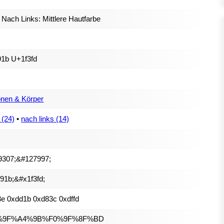
 Nach Links: Mittlere Hautfarbe
1b U+1f3fd
nen & Körper
 (24)
•
nach links (14)
9307;&#127997;
91b;&#x1f3fd;
e 0xdd1b 0xd83c 0xdffd
%9F%A4%9B%F0%9F%8F%BD