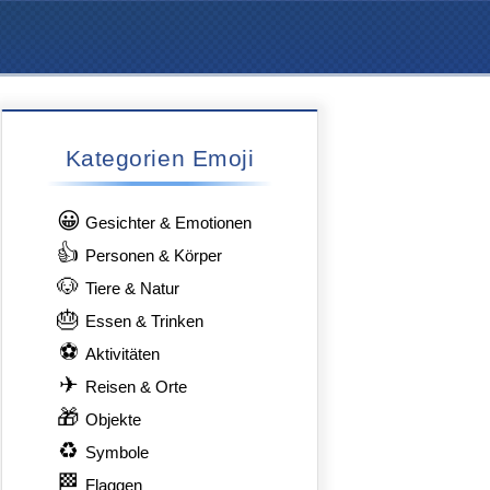
Kategorien Emoji
😀
Gesichter & Emotionen
👍
Personen & Körper
🐶
Tiere & Natur
🎂
Essen & Trinken
⚽
Aktivitäten
✈
Reisen & Orte
🎁
Objekte
♻
Symbole
🏁
Flaggen