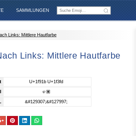
TE
SAMMLUNGEN
ach Links: Mittlere Hautfarbe
ach Links: Mittlere Hautfarbe
t
U+1f91b U+1f3fd
l
🤛🏽
L
&#129307;&#127997;