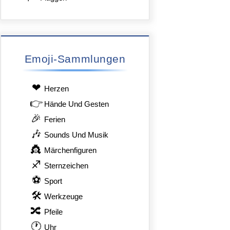
Emoji-Sammlungen
❤
Herzen
👉
Hände Und Gesten
🎉
Ferien
🎶
Sounds Und Musik
👸
Märchenfiguren
♐
Sternzeichen
⚽
Sport
🛠
Werkzeuge
🔀
Pfeile
🕐
Uhr