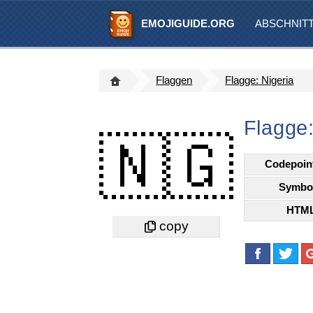
EMOJIGUIDE.ORG
ABSCHNIT
Flaggen
Flagge: Nigeria
Flagge:
🇳🇬
Codepoin
Symbo
HTM