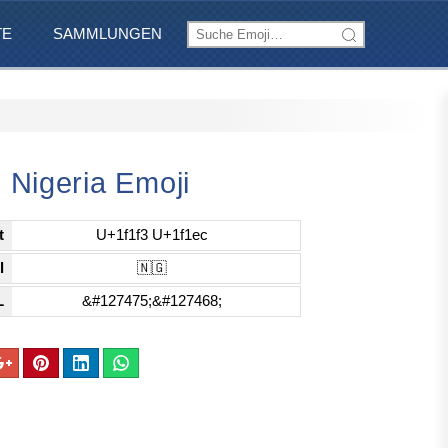
TE
SAMMLUNGEN
 Nigeria Emoji
t
U+1f1f3 U+1f1ec
l
🇳🇬
L
&#127475;&#127468;