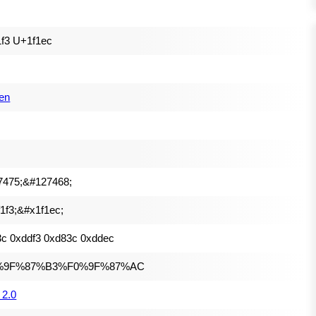
f3 U+1f1ec
en
7475;&#127468;
1f3;&#x1f1ec;
c 0xddf3 0xd83c 0xddec
%9F%87%B3%F0%9F%87%AC
 2.0