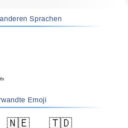
 in anderen Sprachen
s
ês
rwandte Emoji
🇳🇪
🇹🇩