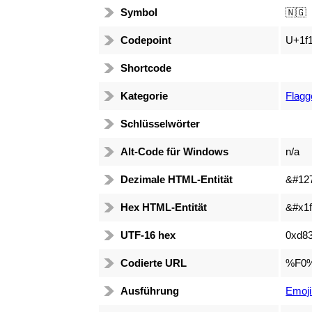
Symbol
🇳🇬
Codepoint
U+1f1
Shortcode
Kategorie
Flagg
Schlüsselwörter
Alt-Code für Windows
n/a
Dezimale HTML-Entität
&#12
Hex HTML-Entität
&#x1f
UTF-16 hex
0xd83
Codierte URL
%F0
Ausführung
Emoji