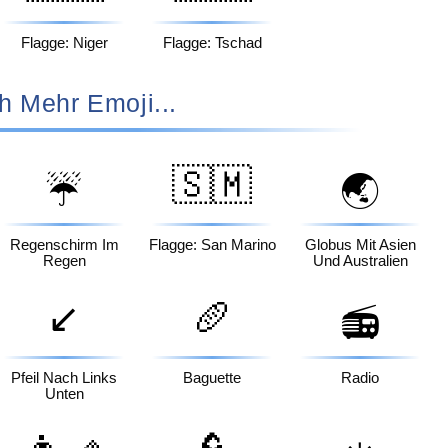
Flagge: Niger
Flagge: Tschad
h Mehr Emoji...
🇸🇲
☔
🌏
Regenschirm Im
Flagge: San Marino
Globus Mit Asien
Regen
Und Australien
↙️
🥖
📻
Pfeil Nach Links
Baguette
Radio
Unten