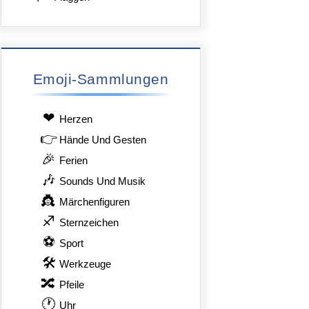
Emoji-Sammlungen
❤
Herzen
👉
Hände Und Gesten
🎉
Ferien
🎶
Sounds Und Musik
👸
Märchenfiguren
♐
Sternzeichen
⚽
Sport
🛠
Werkzeuge
🔀
Pfeile
🕐
Uhr