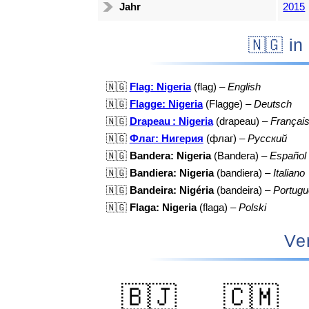
Jahr
2015
🇳
🇳🇬
Flag: Nigeria
(flag) –
English
🇳🇬
Flagge: Nigeria
(Flagge) –
Deutsch
🇳🇬
Drapeau : Nigeria
(drapeau) –
Françai
🇳🇬
Флаг: Нигерия
(флаг) –
Русский
🇳🇬
Bandera: Nigeria
(Bandera) –
Español
🇳🇬
Bandiera: Nigeria
(bandiera) –
Italiano
🇳🇬
Bandeira: Nigéria
(bandeira) –
Portugu
🇳🇬
Flaga: Nigeria
(flaga) –
Polski
Ve
🇧🇯
🇨🇲