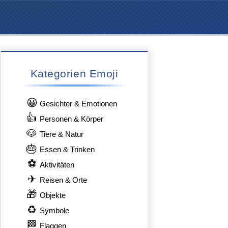
Kategorien Emoji
😀
Gesichter & Emotionen
👍
Personen & Körper
🐶
Tiere & Natur
🎂
Essen & Trinken
⚽
Aktivitäten
✈
Reisen & Orte
🎁
Objekte
♻
Symbole
🏁
Flaggen