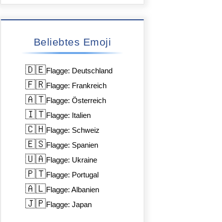
Beliebtes Emoji
🇩🇪
Flagge: Deutschland
🇫🇷
Flagge: Frankreich
🇦🇹
Flagge: Österreich
🇮🇹
Flagge: Italien
🇨🇭
Flagge: Schweiz
🇪🇸
Flagge: Spanien
🇺🇦
Flagge: Ukraine
🇵🇹
Flagge: Portugal
🇦🇱
Flagge: Albanien
🇯🇵
Flagge: Japan