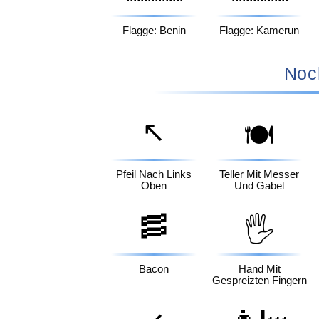
Flagge: Benin
Flagge: Kamerun
Noc
↖️
🍽️
Pfeil Nach Links
Teller Mit Messer
Oben
Und Gabel
🥓
🖐️
Bacon
Hand Mit
Gespreizten Fingern