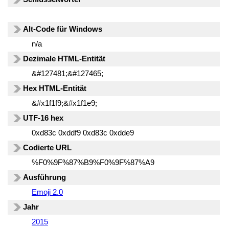
Alt-Code für Windows
n/a
Dezimale HTML-Entität
&#127481;&#127465;
Hex HTML-Entität
&#x1f1f9;&#x1f1e9;
UTF-16 hex
0xd83c 0xddf9 0xd83c 0xdde9
Codierte URL
%F0%9F%87%B9%F0%9F%87%A9
Ausführung
Emoji 2.0
Jahr
2015