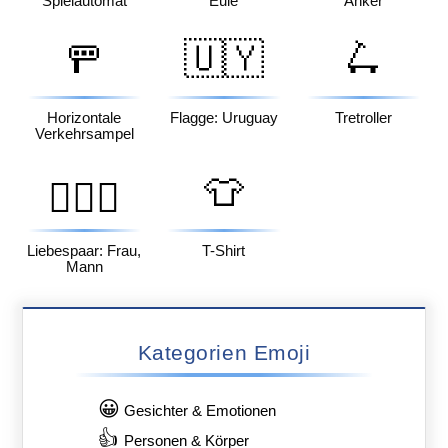
Spielautomat
Eule
Anker
🚥
🇺🇾
🛴
Horizontale
Flagge: Uruguay
Tretroller
Verkehrsampel
👕
👩‍❤️‍👨
Liebespaar: Frau,
T-Shirt
Mann
Kategorien Emoji
😀
Gesichter & Emotionen
👍
Personen & Körper