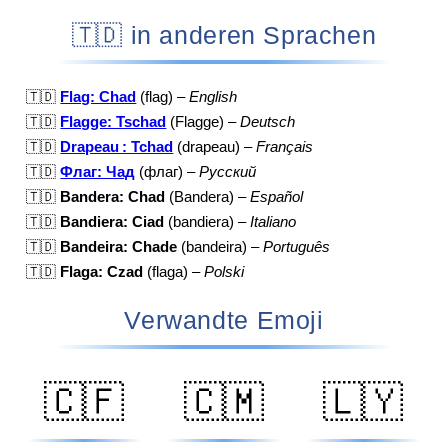
🇹🇩 in anderen Sprachen
🇹🇩
Flag: Chad
(flag) –
English
🇹🇩
Flagge: Tschad
(Flagge) –
Deutsch
🇹🇩
Drapeau : Tchad
(drapeau) –
Français
🇹🇩
Флаг: Чад
(флаг) –
Русский
🇹🇩
Bandera: Chad
(Bandera) –
Español
🇹🇩
Bandiera: Ciad
(bandiera) –
Italiano
🇹🇩
Bandeira: Chade
(bandeira) –
Português
🇹🇩
Flaga: Czad
(flaga) –
Polski
Verwandte Emoji
🇨🇫
🇨🇲
🇱🇾