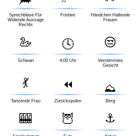
Sprechblase Für
Frisbee
Händchen Haltende
Wütende Aussage
Frauen
Rechts
🦢
😒
🕓
Schwan
4:00 Uhr
Verstimmtes
Gesicht
💃
⏪
⛰️
Tanzende Frau
Zurückspulen
Berg
🎰
🦉
⚓