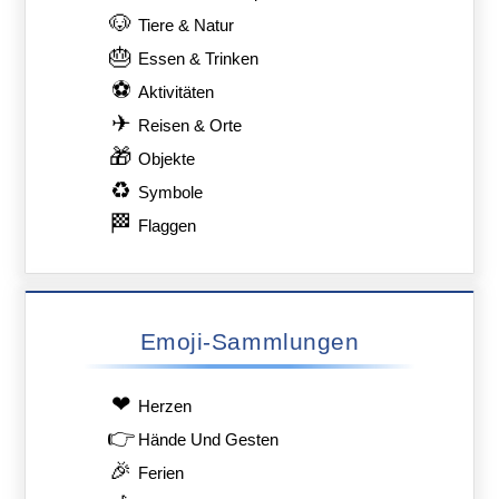
🐶
Tiere & Natur
🎂
Essen & Trinken
⚽
Aktivitäten
✈
Reisen & Orte
🎁
Objekte
♻
Symbole
🏁
Flaggen
Emoji-Sammlungen
❤
Herzen
👉
Hände Und Gesten
🎉
Ferien