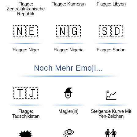
Flagge:
Flagge: Kamerun
Flagge: Libyen
Zentralafrikanische
Republik
🇳🇪
🇳🇬
🇸🇩
Flagge: Niger
Flagge: Nigeria
Flagge: Sudan
Noch Mehr Emoji...
🇹🇯
🧙
💹
Flagge:
Magier(in)
Steigende Kurve Mit
Tadschikistan
Yen-Zeichen
🥏
👭
🗯️