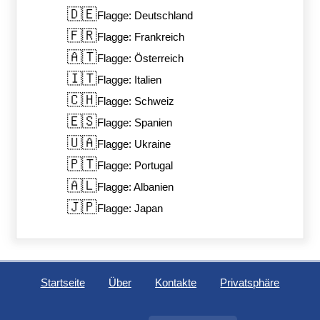
🇩🇪
Flagge: Deutschland
🇫🇷
Flagge: Frankreich
🇦🇹
Flagge: Österreich
🇮🇹
Flagge: Italien
🇨🇭
Flagge: Schweiz
🇪🇸
Flagge: Spanien
🇺🇦
Flagge: Ukraine
🇵🇹
Flagge: Portugal
🇦🇱
Flagge: Albanien
🇯🇵
Flagge: Japan
Startseite
Über
Kontakte
Privatsphäre