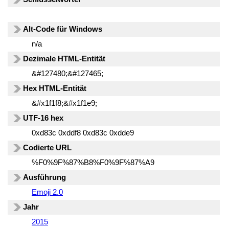
Alt-Code für Windows
n/a
Dezimale HTML-Entität
&#127480;&#127465;
Hex HTML-Entität
&#x1f1f8;&#x1f1e9;
UTF-16 hex
0xd83c 0xddf8 0xd83c 0xdde9
Codierte URL
%F0%9F%87%B8%F0%9F%87%A9
Ausführung
Emoji 2.0
Jahr
2015