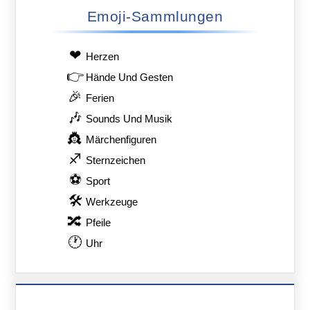
Emoji-Sammlungen
❤
Herzen
👉
Hände Und Gesten
🎉
Ferien
🎶
Sounds Und Musik
👸
Märchenfiguren
♐
Sternzeichen
⚽
Sport
🛠
Werkzeuge
🔀
Pfeile
🕐
Uhr