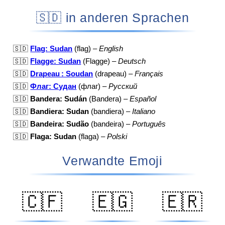
🇸🇩 in anderen Sprachen
🇸🇩
Flag: Sudan
(flag) –
English
🇸🇩
Flagge: Sudan
(Flagge) –
Deutsch
🇸🇩
Drapeau : Soudan
(drapeau) –
Français
🇸🇩
Флаг: Судан
(флаг) –
Русский
🇸🇩
Bandera: Sudán
(Bandera) –
Español
🇸🇩
Bandiera: Sudan
(bandiera) –
Italiano
🇸🇩
Bandeira: Sudão
(bandeira) –
Português
🇸🇩
Flaga: Sudan
(flaga) –
Polski
Verwandte Emoji
🇨🇫
🇪🇬
🇪🇷