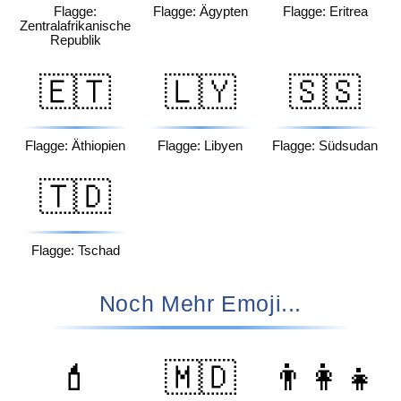
Flagge:
Flagge: Ägypten
Flagge: Eritrea
Zentralafrikanische
Republik
🇪🇹
🇱🇾
🇸🇸
Flagge: Äthiopien
Flagge: Libyen
Flagge: Südsudan
🇹🇩
Flagge: Tschad
Noch Mehr Emoji...
💄
🇲🇩
👨‍👩‍👧