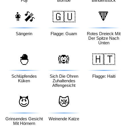
Fuji
Bombe
Blindenstock
👩‍🎤
🇬🇺
🔻
Sängerin
Flagge: Guam
Rotes Dreieck Mit
Der Spitze Nach
Unten
🐣
🙉
🇭🇹
Schlüpfendes
Sich Die Ohren
Flagge: Haiti
Küken
Zuhaltendes
Affengesicht
😈
😿
Grinsendes Gesicht
Weinende Katze
Mit Hörnern