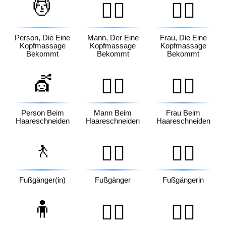
💆
💆‍♂️
💆‍♀️
Person, Die Eine
Mann, Der Eine
Frau, Die Eine
Kopfmassage
Kopfmassage
Kopfmassage
Bekommt
Bekommt
Bekommt
💇
💇‍♂️
💇‍♀️
Person Beim
Mann Beim
Frau Beim
Haareschneiden
Haareschneiden
Haareschneiden
🚶
🚶‍♂️
🚶‍♀️
Fußgänger(in)
Fußgänger
Fußgängerin
🧍
🧍‍♂️
🧍‍♀️