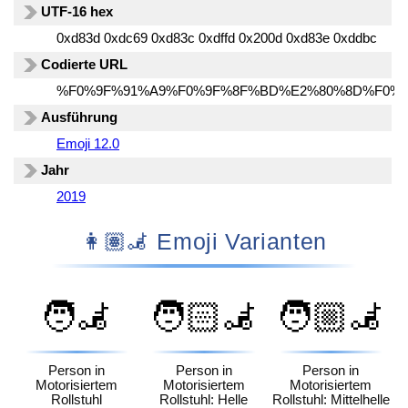
UTF-16 hex
0xd83d 0xdc69 0xd83c 0xdffd 0x200d 0xd83e 0xddbc
Codierte URL
%F0%9F%91%A9%F0%9F%8F%BD%E2%80%8D%F0%
Ausführung
Emoji 12.0
Jahr
2019
👩🏽‍🦼 Emoji Varianten
🧑‍🦼
🧑🏻‍🦼
🧑🏼‍🦼
Person in
Person in
Person in
Motorisiertem
Motorisiertem
Motorisiertem
Rollstuhl
Rollstuhl: Helle
Rollstuhl: Mittelhelle