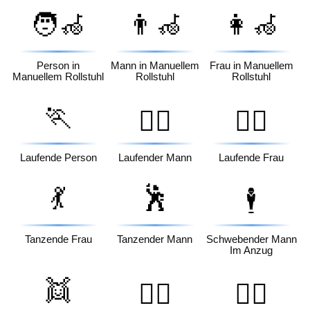
🧑‍🦽
👨‍🦽
👩‍🦽
Person in
Mann in Manuellem
Frau in Manuellem
Manuellem Rollstuhl
Rollstuhl
Rollstuhl
🏃
🏃‍♂️
🏃‍♀️
Laufende Person
Laufender Mann
Laufende Frau
💃
🕺
🕴️
Tanzende Frau
Tanzender Mann
Schwebender Mann
Im Anzug
👯
👯‍♂️
👯‍♀️