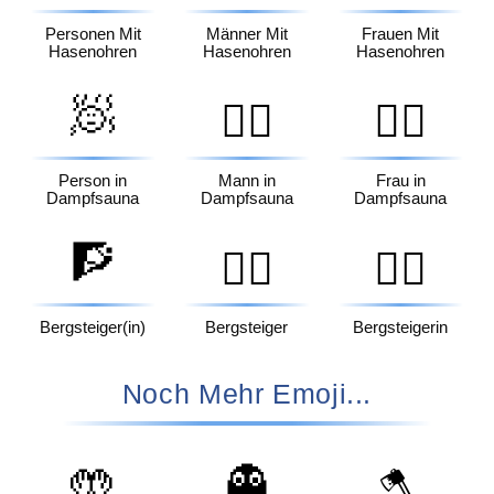
Personen Mit
Männer Mit
Frauen Mit
Hasenohren
Hasenohren
Hasenohren
🧖
🧖‍♂️
🧖‍♀️
Person in
Mann in
Frau in
Dampfsauna
Dampfsauna
Dampfsauna
🧗
🧗‍♂️
🧗‍♀️
Bergsteiger(in)
Bergsteiger
Bergsteigerin
Noch Mehr Emoji...
🤲
👻
🪓