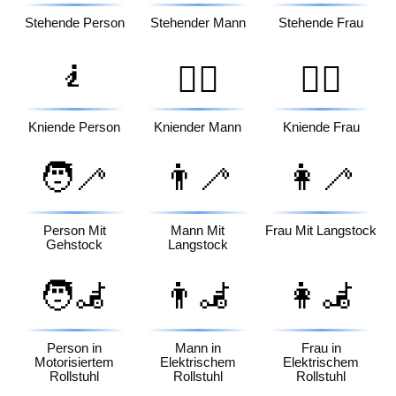
Stehende Person
Stehender Mann
Stehende Frau
🧎
🧎‍♂️
🧎‍♀️
Kniende Person
Kniender Mann
Kniende Frau
🧑‍🦯
👨‍🦯
👩‍🦯
Person Mit
Mann Mit
Frau Mit Langstock
Gehstock
Langstock
🧑‍🦼
👨‍🦼
👩‍🦼
Person in
Mann in
Frau in
Motorisiertem
Elektrischem
Elektrischem
Rollstuhl
Rollstuhl
Rollstuhl