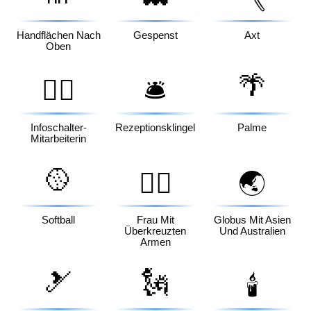
Handflächen Nach
Gespenst
Axt
Oben
🌴
💁‍♀️
🛎️
Infoschalter-
Rezeptionsklingel
Palme
Mitarbeiterin
🥎
🙅‍♀️
🌏
Softball
Frau Mit
Globus Mit Asien
Überkreuzten
Und Australien
Armen
🎿
🗽
🕯️