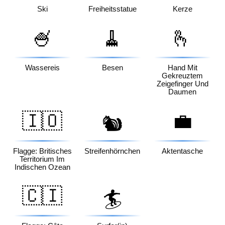
Ski
Freiheitsstatue
Kerze
🍧
🧹
🫰
Wassereis
Besen
Hand Mit
Gekreuztem
Zeigefinger Und
Daumen
🇮🇴
💼
🐿️
Flagge: Britisches
Streifenhörnchen
Aktentasche
Territorium Im
Indischen Ozean
🇨🇮
🏄