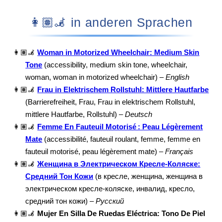
👩🏽‍🦼 in anderen Sprachen
👩🏽‍🦼
Woman in Motorized Wheelchair: Medium Skin
Tone
(accessibility, medium skin tone, wheelchair,
woman, woman in motorized wheelchair) –
English
👩🏽‍🦼
Frau in Elektrischem Rollstuhl: Mittlere Hautfarbe
(Barrierefreiheit, Frau, Frau in elektrischem Rollstuhl,
mittlere Hautfarbe, Rollstuhl) –
Deutsch
👩🏽‍🦼
Femme En Fauteuil Motorisé : Peau Légèrement
Mate
(accessibilité, fauteuil roulant, femme, femme en
fauteuil motorisé, peau légèrement mate) –
Français
👩🏽‍🦼
Женщина в Электрическом Кресле-Коляске:
Средний Тон Кожи
(в кресле, женщина, женщина в
электрическом кресле-коляске, инвалид, кресло,
средний тон кожи) –
Русский
👩🏽‍🦼
Mujer En Silla De Ruedas Eléctrica: Tono De Piel