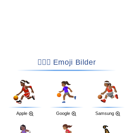
⛹🏾‍♀️ Emoji Bilder
Apple
Google
Samsung