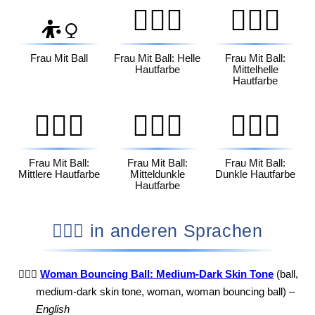
⛹🏻‍♀️
⛹🏼‍♀️
⛹️‍♀️
Frau Mit Ball
Frau Mit Ball: Helle
Frau Mit Ball:
Hautfarbe
Mittelhelle
Hautfarbe
⛹🏽‍♀️
⛹🏾‍♀️
⛹🏿‍♀️
Frau Mit Ball:
Frau Mit Ball:
Frau Mit Ball:
Mittlere Hautfarbe
Mitteldunkle
Dunkle Hautfarbe
Hautfarbe
⛹🏾‍♀️ in anderen Sprachen
⛹🏾‍♀️
Woman Bouncing Ball: Medium-Dark Skin Tone
(ball,
medium-dark skin tone, woman, woman bouncing ball) –
English