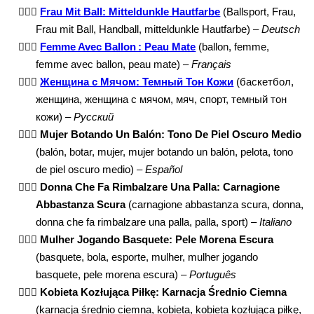
⛹🏾‍♀️
Frau Mit Ball: Mitteldunkle Hautfarbe
(Ballsport, Frau,
Frau mit Ball, Handball, mitteldunkle Hautfarbe) –
Deutsch
⛹🏾‍♀️
Femme Avec Ballon : Peau Mate
(ballon, femme,
femme avec ballon, peau mate) –
Français
⛹🏾‍♀️
Женщина с Мячом: Темный Тон Кожи
(баскетбол,
женщина, женщина с мячом, мяч, спорт, темный тон
кожи) –
Русский
⛹🏾‍♀️
Mujer Botando Un Balón: Tono De Piel Oscuro Medio
(balón, botar, mujer, mujer botando un balón, pelota, tono
de piel oscuro medio) –
Español
⛹🏾‍♀️
Donna Che Fa Rimbalzare Una Palla: Carnagione
Abbastanza Scura
(carnagione abbastanza scura, donna,
donna che fa rimbalzare una palla, palla, sport) –
Italiano
⛹🏾‍♀️
Mulher Jogando Basquete: Pele Morena Escura
(basquete, bola, esporte, mulher, mulher jogando
basquete, pele morena escura) –
Português
⛹🏾‍♀️
Kobieta Kozłująca Piłkę: Karnacja Średnio Ciemna
(karnacja średnio ciemna, kobieta, kobieta kozłująca piłkę,