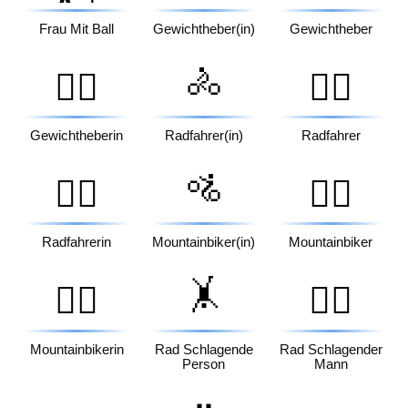
Frau Mit Ball
Gewichtheber(in)
Gewichtheber
🚴
🏋️‍♀️
🚴‍♂️
Gewichtheberin
Radfahrer(in)
Radfahrer
🚵
🚴‍♀️
🚵‍♂️
Radfahrerin
Mountainbiker(in)
Mountainbiker
🤸
🚵‍♀️
🤸‍♂️
Mountainbikerin
Rad Schlagende
Rad Schlagender
Person
Mann