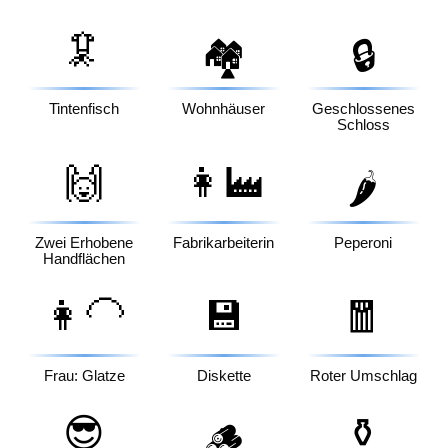
🦑
🏘️
🔒
Tintenfisch
Wohnhäuser
Geschlossenes
Schloss
🙌
👩‍🏭
🌶️
Zwei Erhobene
Fabrikarbeiterin
Peperoni
Handflächen
👩‍🦲
💾
🧧
Frau: Glatze
Diskette
Roter Umschlag
😎
⚱️
🪵