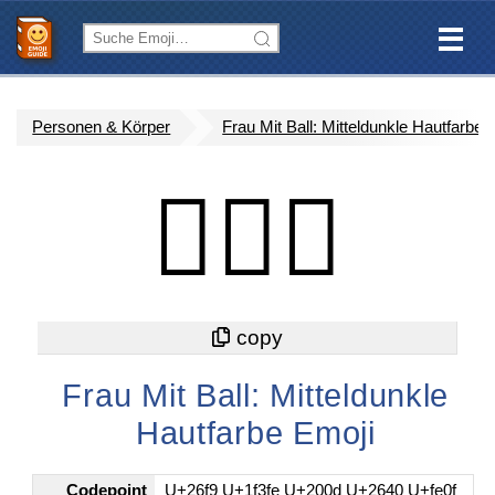
Personen & Körper
Frau Mit Ball: Mitteldunkle Hautfarbe
⛹🏾‍♀️
Frau Mit Ball: Mitteldunkle
Hautfarbe Emoji
Codepoint
U+26f9 U+1f3fe U+200d U+2640 U+fe0f