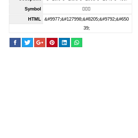
Symbol
⛹🏾‍♀️
HTML
&#9977;&#127998;&#8205;&#9792;&#650
39;