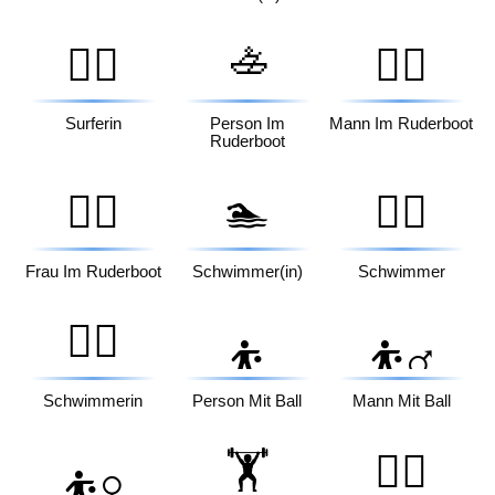
🚣
🏄‍♀️
🚣‍♂️
Surferin
Person Im
Mann Im Ruderboot
Ruderboot
🚣‍♀️
🏊
🏊‍♂️
Frau Im Ruderboot
Schwimmer(in)
Schwimmer
🏊‍♀️
⛹️
⛹️‍♂️
Schwimmerin
Person Mit Ball
Mann Mit Ball
🏋️
🏋️‍♂️
⛹️‍♀️