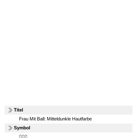
Titel
Frau Mit Ball: Mitteldunkle Hautfarbe
Symbol
⛹🏾‍♀️