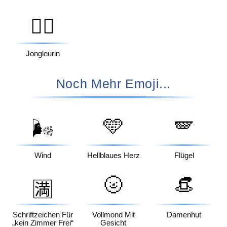
🤹‍♀️
Jongleurin
Noch Mehr Emoji...
🩵
🪽
🌬️
Wind
Hellblaues Herz
Flügel
🌝
👒
🈵
Schriftzeichen Für
Vollmond Mit
Damenhut
„kein Zimmer Frei“
Gesicht