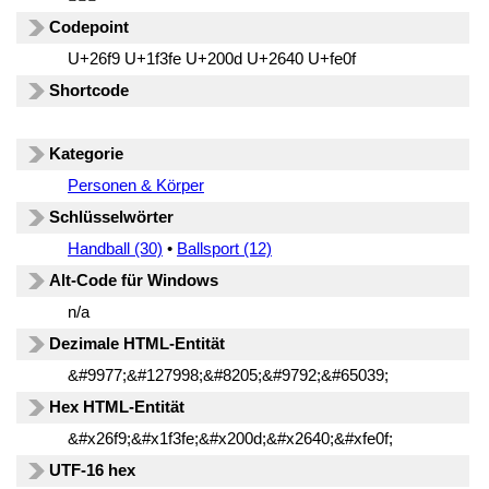
Codepoint
U+26f9 U+1f3fe U+200d U+2640 U+fe0f
Shortcode
Kategorie
Personen & Körper
Schlüsselwörter
Handball (30)
•
Ballsport (12)
Alt-Code für Windows
n/a
Dezimale HTML-Entität
&#9977;&#127998;&#8205;&#9792;&#65039;
Hex HTML-Entität
&#x26f9;&#x1f3fe;&#x200d;&#x2640;&#xfe0f;
UTF-16 hex