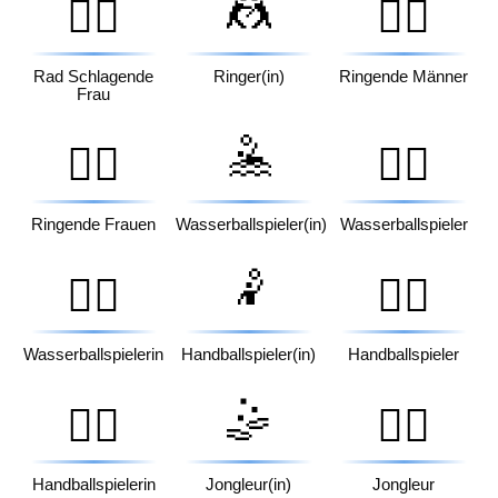
🤼
🤸‍♀️
🤼‍♂️
Rad Schlagende
Ringer(in)
Ringende Männer
Frau
🤽
🤼‍♀️
🤽‍♂️
Ringende Frauen
Wasserballspieler(in)
Wasserballspieler
🤾
🤽‍♀️
🤾‍♂️
Wasserballspielerin
Handballspieler(in)
Handballspieler
🤹
🤾‍♀️
🤹‍♂️
Handballspielerin
Jongleur(in)
Jongleur