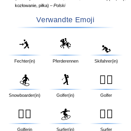
kozłowanie, piłka) –
Polski
Verwandte Emoji
🤺
🏇
⛷️
Fechter(in)
Pferderennen
Skifahrer(in)
🏂
🏌️
🏌️‍♂️
Snowboarder(in)
Golfer(in)
Golfer
🏌️‍♀️
🏄
🏄‍♂️
Golferin
Surfer(in)
Surfer