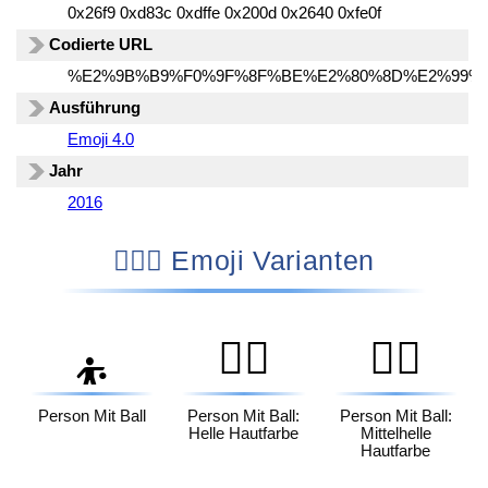
0x26f9 0xd83c 0xdffe 0x200d 0x2640 0xfe0f
Codierte URL
%E2%9B%B9%F0%9F%8F%BE%E2%80%8D%E2%99%
Ausführung
Emoji 4.0
Jahr
2016
⛹🏾‍♀️ Emoji Varianten
⛹🏻
⛹🏼
⛹️
Person Mit Ball
Person Mit Ball:
Person Mit Ball:
Helle Hautfarbe
Mittelhelle
Hautfarbe