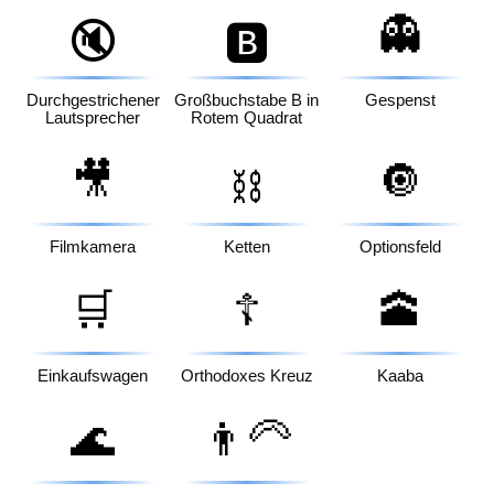
👻
🔇
🅱️
Durchgestrichener
Großbuchstabe B in
Gespenst
Lautsprecher
Rotem Quadrat
🎥
🔘
⛓️
Filmkamera
Ketten
Optionsfeld
🛒
☦️
🕋
Einkaufswagen
Orthodoxes Kreuz
Kaaba
🌊
👨‍🦳