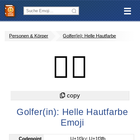
Personen & Körper
Golfer(in): Helle Hautfarbe
🏌🏻
Golfer(in): Helle Hautfarbe
Emoji
Codepoint
U+1f3cc U+1f3fb