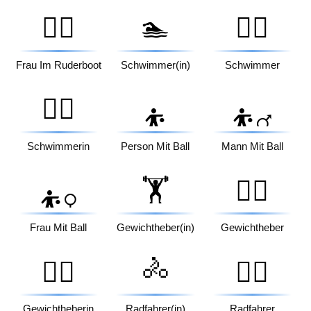
🚣‍♀️
🏊
🏊‍♂️
Frau Im Ruderboot
Schwimmer(in)
Schwimmer
🏊‍♀️
⛹️
⛹️‍♂️
Schwimmerin
Person Mit Ball
Mann Mit Ball
🏋️
🏋️‍♂️
⛹️‍♀️
Frau Mit Ball
Gewichtheber(in)
Gewichtheber
🚴
🏋️‍♀️
🚴‍♂️
Gewichtheberin
Radfahrer(in)
Radfahrer