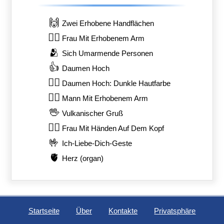
🙌
Zwei Erhobene Handflächen
🙋‍♀️
Frau Mit Erhobenem Arm
🫂
Sich Umarmende Personen
👍
Daumen Hoch
👍🏿
Daumen Hoch: Dunkle Hautfarbe
🙋‍♂️
Mann Mit Erhobenem Arm
🖖
Vulkanischer Gruß
🙆‍♀️
Frau Mit Händen Auf Dem Kopf
🤟
Ich-Liebe-Dich-Geste
🫀
Herz (organ)
Startseite
Über
Kontakte
Privatsphäre