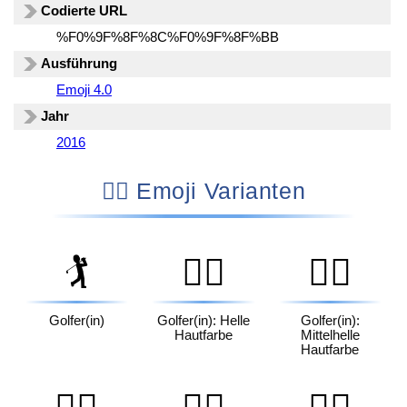
Codierte URL
%F0%9F%8F%8C%F0%9F%8F%BB
Ausführung
Emoji 4.0
Jahr
2016
🏌🏻 Emoji Varianten
🏌️
🏌🏻
🏌🏼
Golfer(in)
Golfer(in): Helle
Golfer(in):
Hautfarbe
Mittelhelle
Hautfarbe