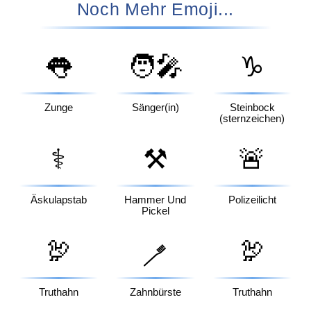
Noch Mehr Emoji...
👅
🧑‍🎤
♑
Zunge
Sänger(in)
Steinbock
(sternzeichen)
⚕️
⚒️
🚨
Äskulapstab
Hammer Und
Polizeilicht
Pickel
🦃
🦃
🪥
Truthahn
Zahnbürste
Truthahn