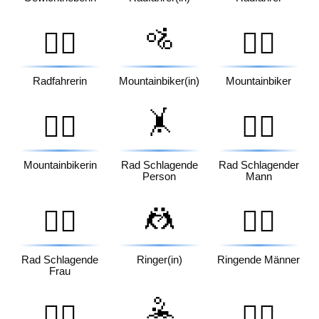
🚵
🚴‍♀️
🚵‍♂️
Radfahrerin
Mountainbiker(in)
Mountainbiker
🤸
🚵‍♀️
🤸‍♂️
Mountainbikerin
Rad Schlagende
Rad Schlagender
Person
Mann
🤼
🤸‍♀️
🤼‍♂️
Rad Schlagende
Ringer(in)
Ringende Männer
Frau
🤽
🤼‍♀️
🤽‍♂️