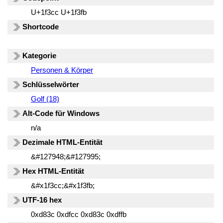
U+1f3cc U+1f3fb
Shortcode
Kategorie
Personen & Körper
Schlüsselwörter
Golf (18)
Alt-Code für Windows
n/a
Dezimale HTML-Entität
&#127948;&#127995;
Hex HTML-Entität
&#x1f3cc;&#x1f3fb;
UTF-16 hex
0xd83c 0xdfcc 0xd83c 0xdffb