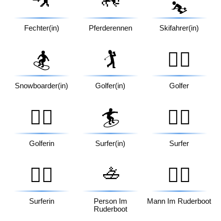
⛷️
Fechter(in)
Pferderennen
Skifahrer(in)
🏂
🏌️
🏌️‍♂️
Snowboarder(in)
Golfer(in)
Golfer
🏌️‍♀️
🏄
🏄‍♂️
Golferin
Surfer(in)
Surfer
🚣
🏄‍♀️
🚣‍♂️
Surferin
Person Im
Mann Im Ruderboot
Ruderboot