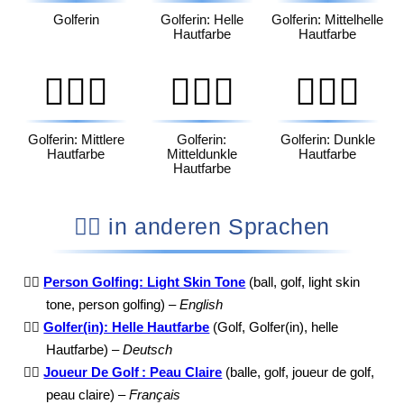
Golferin
Golferin: Helle
Golferin: Mittelhelle
Hautfarbe
Hautfarbe
🏌🏽‍♀️
🏌🏾‍♀️
🏌🏿‍♀️
Golferin: Mittlere
Golferin:
Golferin: Dunkle
Hautfarbe
Mitteldunkle
Hautfarbe
Hautfarbe
🏌🏻 in anderen Sprachen
🏌🏻
Person Golfing: Light Skin Tone
(ball, golf, light skin
tone, person golfing) –
English
🏌🏻
Golfer(in): Helle Hautfarbe
(Golf, Golfer(in), helle
Hautfarbe) –
Deutsch
🏌🏻
Joueur De Golf : Peau Claire
(balle, golf, joueur de golf,
peau claire) –
Français