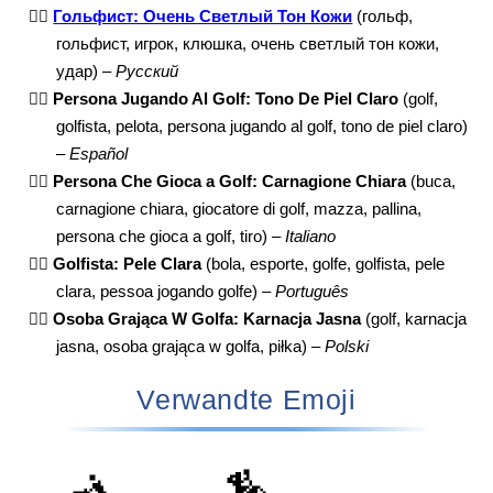
🏌🏻
Гольфист: Очень Светлый Тон Кожи
(гольф,
гольфист, игрок, клюшка, очень светлый тон кожи,
удар) –
Русский
🏌🏻
Persona Jugando Al Golf: Tono De Piel Claro
(golf,
golfista, pelota, persona jugando al golf, tono de piel claro)
–
Español
🏌🏻
Persona Che Gioca a Golf: Carnagione Chiara
(buca,
carnagione chiara, giocatore di golf, mazza, pallina,
persona che gioca a golf, tiro) –
Italiano
🏌🏻
Golfista: Pele Clara
(bola, esporte, golfe, golfista, pele
clara, pessoa jogando golfe) –
Português
🏌🏻
Osoba Grająca W Golfa: Karnacja Jasna
(golf, karnacja
jasna, osoba grająca w golfa, piłka) –
Polski
Verwandte Emoji
🤺
🏇