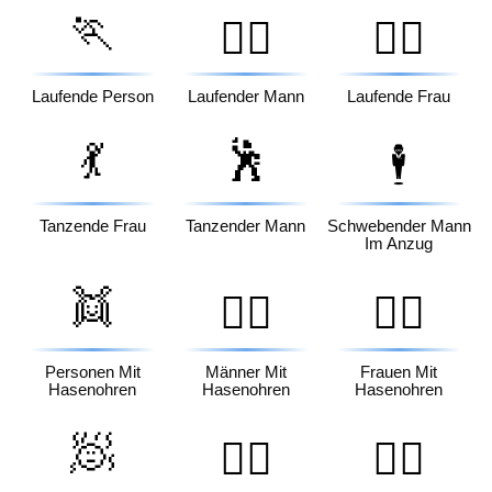
🏃
🏃‍♂️
🏃‍♀️
Laufende Person
Laufender Mann
Laufende Frau
💃
🕺
🕴️
Tanzende Frau
Tanzender Mann
Schwebender Mann
Im Anzug
👯
👯‍♂️
👯‍♀️
Personen Mit
Männer Mit
Frauen Mit
Hasenohren
Hasenohren
Hasenohren
🧖
🧖‍♂️
🧖‍♀️