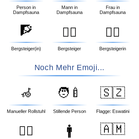
Person in
Mann in
Frau in
Dampfsauna
Dampfsauna
Dampfsauna
🧗
🧗‍♂️
🧗‍♀️
Bergsteiger(in)
Bergsteiger
Bergsteigerin
Noch Mehr Emoji...
🦽
🧑‍🍼
🇸🇿
Manueller Rollstuhl
Stillende Person
Flagge: Eswatini
🇦🇲
🤽‍♂️
🚹