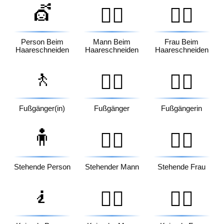
💇
💇‍♂️
💇‍♀️
Person Beim
Mann Beim
Frau Beim
Haareschneiden
Haareschneiden
Haareschneiden
🚶
🚶‍♂️
🚶‍♀️
Fußgänger(in)
Fußgänger
Fußgängerin
🧍
🧍‍♂️
🧍‍♀️
Stehende Person
Stehender Mann
Stehende Frau
🧎
🧎‍♂️
🧎‍♀️