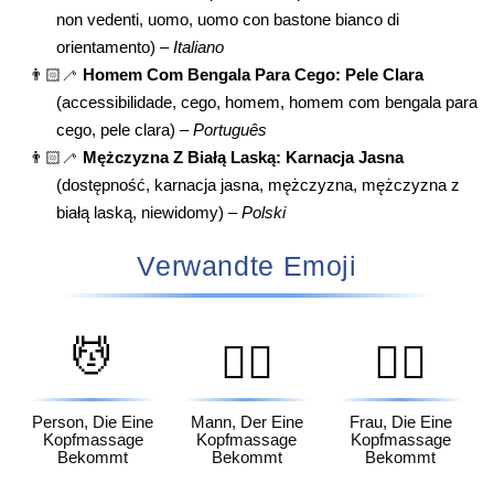
non vedenti, uomo, uomo con bastone bianco di
orientamento) –
Italiano
👨🏻‍🦯
Homem Com Bengala Para Cego: Pele Clara
(accessibilidade, cego, homem, homem com bengala para
cego, pele clara) –
Português
👨🏻‍🦯
Mężczyzna Z Białą Laską: Karnacja Jasna
(dostępność, karnacja jasna, mężczyzna, mężczyzna z
białą laską, niewidomy) –
Polski
Verwandte Emoji
💆
💆‍♂️
💆‍♀️
Person, Die Eine
Mann, Der Eine
Frau, Die Eine
Kopfmassage
Kopfmassage
Kopfmassage
Bekommt
Bekommt
Bekommt