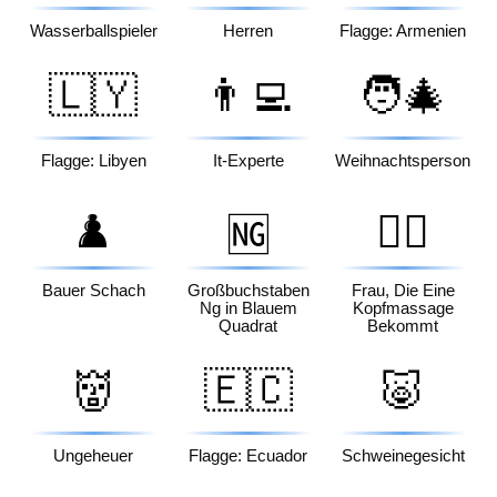
Wasserballspieler
Herren
Flagge: Armenien
🇱🇾
👨‍💻
🧑‍🎄
Flagge: Libyen
It-Experte
Weihnachtsperson
♟️
💆‍♀️
🆖
Bauer Schach
Großbuchstaben
Frau, Die Eine
Ng in Blauem
Kopfmassage
Quadrat
Bekommt
👹
🇪🇨
🐷
Ungeheuer
Flagge: Ecuador
Schweinegesicht