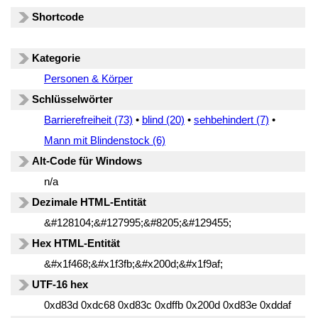
Shortcode
Kategorie
Personen & Körper
Schlüsselwörter
Barrierefreiheit (73)
•
blind (20)
•
sehbehindert (7)
•
Mann mit Blindenstock (6)
Alt-Code für Windows
n/a
Dezimale HTML-Entität
&#128104;&#127995;&#8205;&#129455;
Hex HTML-Entität
&#x1f468;&#x1f3fb;&#x200d;&#x1f9af;
UTF-16 hex
0xd83d 0xdc68 0xd83c 0xdffb 0x200d 0xd83e 0xddaf