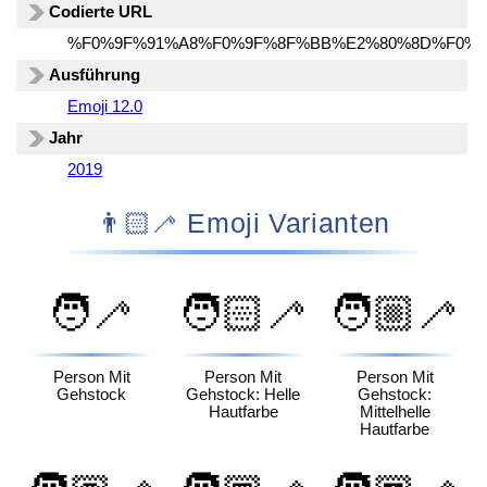
Codierte URL
%F0%9F%91%A8%F0%9F%8F%BB%E2%80%8D%F0%
Ausführung
Emoji 12.0
Jahr
2019
👨🏻‍🦯 Emoji Varianten
🧑‍🦯
🧑🏻‍🦯
🧑🏼‍🦯
Person Mit
Person Mit
Person Mit
Gehstock
Gehstock: Helle
Gehstock:
Hautfarbe
Mittelhelle
Hautfarbe