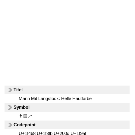
Titel
Mann Mit Langstock: Helle Hautfarbe
Symbol
👨🏻‍🦯
Codepoint
U+1f468 U+1f3fb U+200d U+1f9af