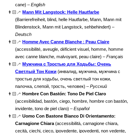
cane) –
English
👨🏻‍🦯
Mann Mit Langstock: Helle Hautfarbe
(Barrierefreiheit, blind, helle Hautfarbe, Mann, Mann mit
Blindenstock, Mann mit Langstock, sehbehindert) –
Deutsch
👨🏻‍🦯
Homme Avec Canne Blanche : Peau Claire
(accessibilité, aveugle, déficient visuel, homme, homme
avec canne blanche, malvoyant, peau claire) –
Français
👨🏻‍🦯
Мужчина с Тростью для Ходьбы: Очень
Светлый Тон Кожи
(инвалид, мужчина, мужчина с
тростью для ходьбы, очень светлый тон кожи,
палочка, слепой, трость, человек) –
Русский
👨🏻‍🦯
Hombre Con Bastón: Tono De Piel Claro
(accesibilidad, bastón, ciego, hombre, hombre con bastón,
invidente, tono de piel claro) –
Español
👨🏻‍🦯
Uomo Con Bastone Bianco Di Orientamento:
Carnagione Chiara
(accessibilità, carnagione chiara,
cecità, ciechi, cieco, ipovedente, ipovedenti, non vedente,