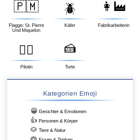
🇵🇲
👩‍🏭
🪲
Flagge: St. Pierre
Käfer
Fabrikarbeiterin
Und Miquelon
🍰
👩‍✈️
Pilotin
Torte
Kategorien Emoji
😀
Gesichter & Emotionen
👍
Personen & Körper
🐶
Tiere & Natur
🎂
Essen & Trinken