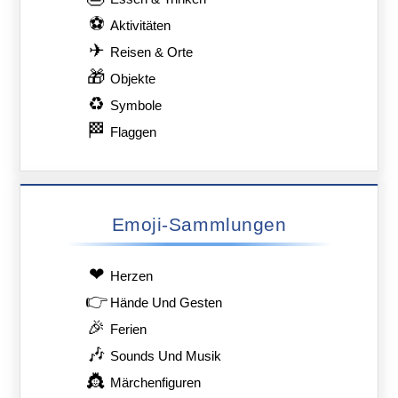
⚽
Aktivitäten
✈
Reisen & Orte
🎁
Objekte
♻
Symbole
🏁
Flaggen
Emoji-Sammlungen
❤
Herzen
👉
Hände Und Gesten
🎉
Ferien
🎶
Sounds Und Musik
👸
Märchenfiguren