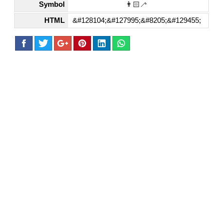
Symbol
👨🏻‍🦯
HTML
&#128104;&#127995;&#8205;&#129455;