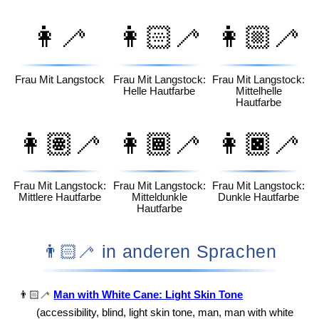
👩‍🦯
👩🏻‍🦯
👩🏼‍🦯
Frau Mit Langstock
Frau Mit Langstock:
Frau Mit Langstock:
Helle Hautfarbe
Mittelhelle
Hautfarbe
👩🏽‍🦯
👩🏾‍🦯
👩🏿‍🦯
Frau Mit Langstock:
Frau Mit Langstock:
Frau Mit Langstock:
Mittlere Hautfarbe
Mitteldunkle
Dunkle Hautfarbe
Hautfarbe
👨🏻‍🦯 in anderen Sprachen
👨🏻‍🦯
Man with White Cane: Light Skin Tone
(accessibility, blind, light skin tone, man, man with white