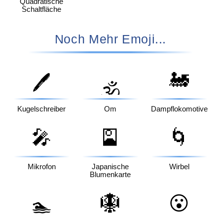
Quadratische
Schaltfläche
Noch Mehr Emoji...
🚂
🖊️
🕉️
Kugelschreiber
Om
Dampflokomotive
🎤
🎴
🌀
Mikrofon
Japanische
Wirbel
Blumenkarte
🪯
😮
🏊