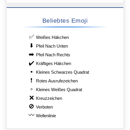
Beliebtes Emoji
✅
Weißes Häkchen
⬇️
Pfeil Nach Unten
➡️
Pfeil Nach Rechts
✔️
Kräftiges Häkchen
▪️
Kleines Schwarzes Quadrat
❗
Rotes Ausrufezeichen
▫️
Kleines Weißes Quadrat
❌
Kreuzzeichen
🚫
Verboten
〰️
Wellenlinie