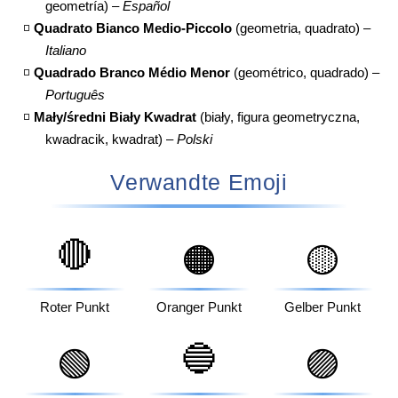
geometría) –
Español
◽
Quadrato Bianco Medio-Piccolo
(geometria, quadrato) –
Italiano
◽
Quadrado Branco Médio Menor
(geométrico, quadrado) –
Português
◽
Mały/średni Biały Kwadrat
(biały, figura geometryczna,
kwadracik, kwadrat) –
Polski
Verwandte Emoji
🔴
🟠
🟡
Roter Punkt
Oranger Punkt
Gelber Punkt
🔵
🟢
🟣