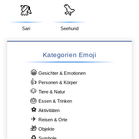
🥻
🦭
Sari
Seehund
Kategorien Emoji
😀
Gesichter & Emotionen
👍
Personen & Körper
🐶
Tiere & Natur
🎂
Essen & Trinken
⚽
Aktivitäten
✈
Reisen & Orte
🎁
Objekte
♻
Symbole