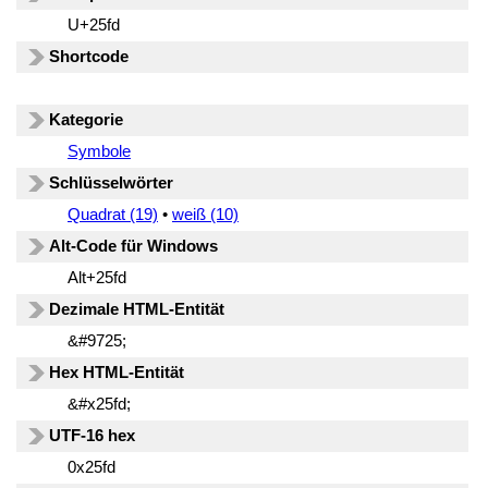
U+25fd
Shortcode
Kategorie
Symbole
Schlüsselwörter
Quadrat (19)
•
weiß (10)
Alt-Code für Windows
Alt+25fd
Dezimale HTML-Entität
&#9725;
Hex HTML-Entität
&#x25fd;
UTF-16 hex
0x25fd