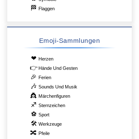
🏁
Flaggen
Emoji-Sammlungen
❤
Herzen
👉
Hände Und Gesten
🎉
Ferien
🎶
Sounds Und Musik
👸
Märchenfiguren
♐
Sternzeichen
⚽
Sport
🛠
Werkzeuge
🔀
Pfeile