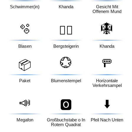
Schwimmer(in)
Khanda
Gesicht Mit
Offenem Mund
🫧
🪯
🧗‍♀️
Blasen
Bergsteigerin
Khanda
💮
🚥
📦
Paket
Blumenstempel
Horizontale
Verkehrsampel
📣
⬇️
🅾️
Megafon
Großbuchstabe o In
Pfeil Nach Unten
Rotem Quadrat