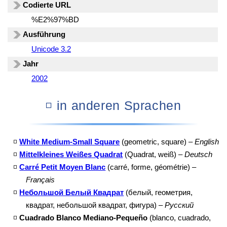
Codierte URL
%E2%97%BD
Ausführung
Unicode 3.2
Jahr
2002
◽ in anderen Sprachen
◽
White Medium-Small Square
(geometric, square) –
English
◽
Mittelkleines Weißes Quadrat
(Quadrat, weiß) –
Deutsch
◽
Carré Petit Moyen Blanc
(carré, forme, géométrie) –
Français
◽
Небольшой Белый Квадрат
(белый, геометрия,
квадрат, небольшой квадрат, фигура) –
Русский
◽
Cuadrado Blanco Mediano-Pequeño
(blanco, cuadrado,