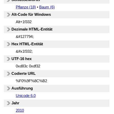
Pflanze (18)
•
Baum (6)
Alt-Code für Windows
Alt+1f332
Dezimale HTML-Entität
&#127794;
Hex HTML-Entität
&#x1f332;
UTF-16 hex
0xd83c 0xdf32
Codierte URL
%F0%9F%8C%B2
Ausführung
Unicode 6.0
Jahr
2010