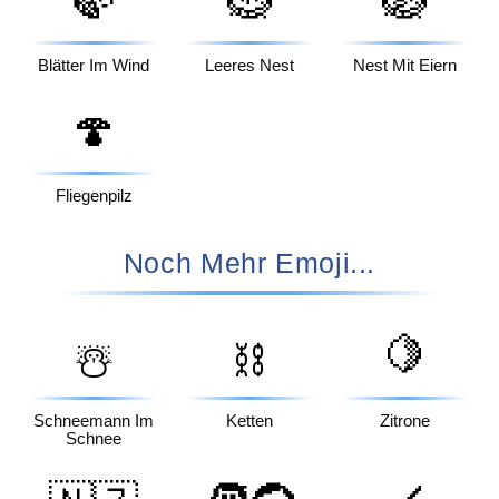
🍃
🪹
🪺
Blätter Im Wind
Leeres Nest
Nest Mit Eiern
🍄
Fliegenpilz
Noch Mehr Emoji...
🍋
☃️
⛓️
Schneemann Im
Ketten
Zitrone
Schnee