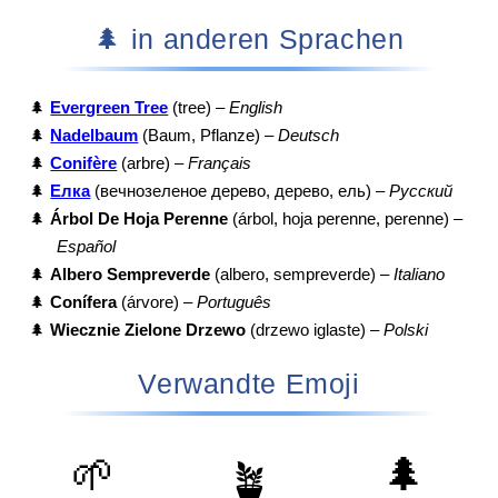
🌲 in anderen Sprachen
🌲
Evergreen Tree
(tree) –
English
🌲
Nadelbaum
(Baum, Pflanze) –
Deutsch
🌲
Conifère
(arbre) –
Français
🌲
Елка
(вечнозеленое дерево, дерево, ель) –
Русский
🌲
Árbol De Hoja Perenne
(árbol, hoja perenne, perenne) –
Español
🌲
Albero Sempreverde
(albero, sempreverde) –
Italiano
🌲
Conífera
(árvore) –
Português
🌲
Wiecznie Zielone Drzewo
(drzewo iglaste) –
Polski
Verwandte Emoji
🌱
🌲
🪴