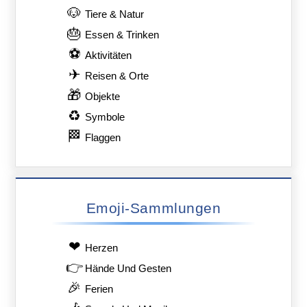
🐶
Tiere & Natur
🎂
Essen & Trinken
⚽
Aktivitäten
✈
Reisen & Orte
🎁
Objekte
♻
Symbole
🏁
Flaggen
Emoji-Sammlungen
❤
Herzen
👉
Hände Und Gesten
🎉
Ferien