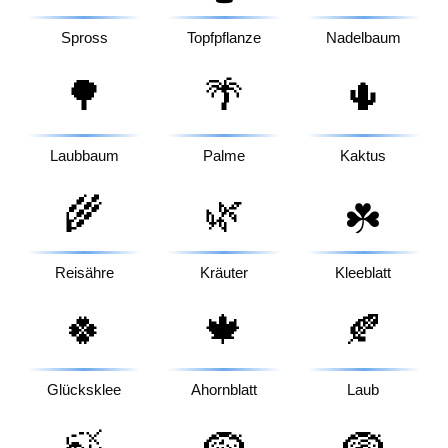
Spross
Topfpflanze
Nadelbaum
🌳
🌴
🌵
Laubbaum
Palme
Kaktus
🌾
🌿
☘️
Reisähre
Kräuter
Kleeblatt
🍀
🍁
🍂
Glücksklee
Ahornblatt
Laub