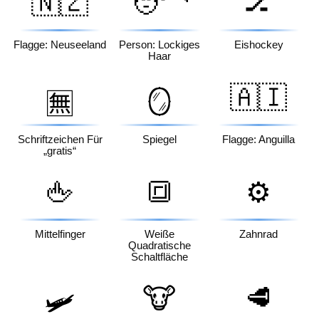
🇳🇿
🧑‍🦱
🏒
Flagge: Neuseeland
Person: Lockiges
Eishockey
Haar
🇦🇮
🪞
🈚
Schriftzeichen Für
Spiegel
Flagge: Anguilla
„gratis“
🖕
🔳
⚙️
Mittelfinger
Weiße
Zahnrad
Quadratische
Schaltfläche
🐮
🥩
🛩️