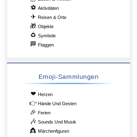
⚽
Aktivitäten
✈
Reisen & Orte
🎁
Objekte
♻
Symbole
🏁
Flaggen
Emoji-Sammlungen
❤
Herzen
👉
Hände Und Gesten
🎉
Ferien
🎶
Sounds Und Musik
👸
Märchenfiguren