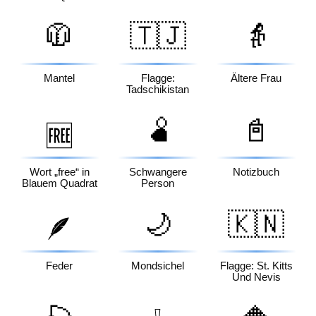
🧥
🇹🇯
👵
Mantel
Flagge:
Ältere Frau
Tadschikistan
🫄
📓
🆓
Wort „free“ in
Schwangere
Notizbuch
Blauem Quadrat
Person
🌙
🇰🇳
🪶
Feder
Mondsichel
Flagge: St. Kitts
Und Nevis