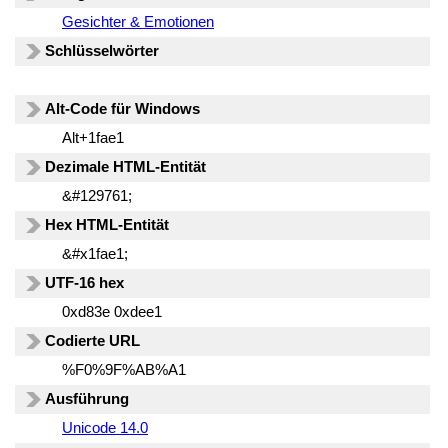
Gesichter & Emotionen
Schlüsselwörter
Alt-Code für Windows
Alt+1fae1
Dezimale HTML-Entität
&#129761;
Hex HTML-Entität
&#x1fae1;
UTF-16 hex
0xd83e 0xdee1
Codierte URL
%F0%9F%AB%A1
Ausführung
Unicode 14.0