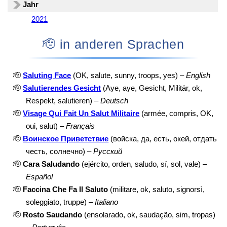
Jahr
2021
🫡 in anderen Sprachen
🫡
Saluting Face
(OK, salute, sunny, troops, yes) –
English
🫡
Salutierendes Gesicht
(Aye, aye, Gesicht, Militär, ok,
Respekt, salutieren) –
Deutsch
🫡
Visage Qui Fait Un Salut Militaire
(armée, compris, OK,
oui, salut) –
Français
🫡
Воинское Приветствие
(войска, да, есть, окей, отдать
честь, солнечно) –
Русский
🫡
Cara Saludando
(ejército, orden, saludo, sí, sol, vale) –
Español
🫡
Faccina Che Fa Il Saluto
(militare, ok, saluto, signorsì,
soleggiato, truppe) –
Italiano
🫡
Rosto Saudando
(ensolarado, ok, saudação, sim, tropas)