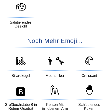
🫡
Salutierendes
Gesicht
Noch Mehr Emoji...
🎱
👨‍🔧
🥐
Billardkugel
Mechaniker
Croissant
🙋
🐣
🅱️
Großbuchstabe B in
Person Mit
Schlüpfendes
Rotem Quadrat
Erhobenem Arm
Küken