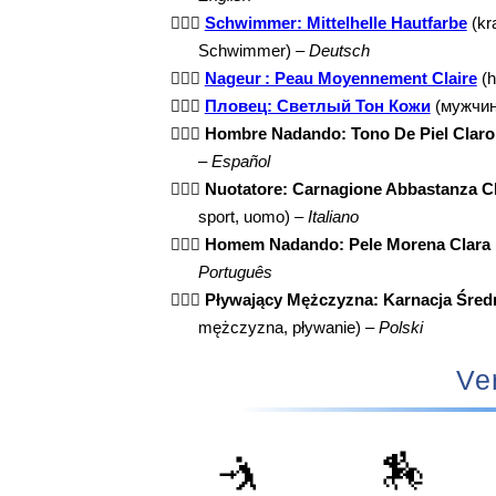
🏊🏼‍♂️
Schwimmer: Mittelhelle Hautfarbe
(kr
Schwimmer) –
Deutsch
🏊🏼‍♂️
Nageur : Peau Moyennement Claire
(h
🏊🏼‍♂️
Пловец: Светлый Тон Кожи
(мужчина
🏊🏼‍♂️
Hombre Nadando: Tono De Piel Claro
–
Español
🏊🏼‍♂️
Nuotatore: Carnagione Abbastanza C
sport, uomo) –
Italiano
🏊🏼‍♂️
Homem Nadando: Pele Morena Clara
Português
🏊🏼‍♂️
Pływający Mężczyzna: Karnacja Śred
mężczyzna, pływanie) –
Polski
Ve
🤺
🏇