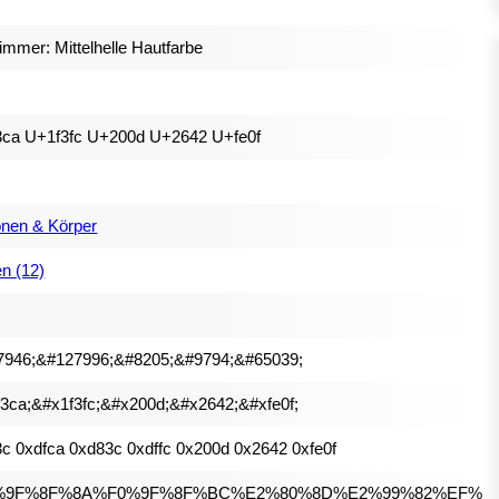
mmer: Mittelhelle Hautfarbe
3ca U+1f3fc U+200d U+2642 U+fe0f
nen & Körper
en (12)
7946;&#127996;&#8205;&#9794;&#65039;
3ca;&#x1f3fc;&#x200d;&#x2642;&#xfe0f;
c 0xdfca 0xd83c 0xdffc 0x200d 0x2642 0xfe0f
%9F%8F%8A%F0%9F%8F%BC%E2%80%8D%E2%99%82%EF%B