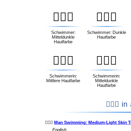
🏊🏾‍♂️
🏊🏿‍♂️
Schwimmer:
Schwimmer: Dunkle
Mitteldunkle
Hautfarbe
Hautfarbe
🏊🏽‍♀️
🏊🏾‍♀️
Schwimmerin:
Schwimmerin:
Mittlere Hautfarbe
Mitteldunkle
Hautfarbe
🏊🏼
🏊🏼‍♂️
Man Swimming: Medium-Light Skin T
English