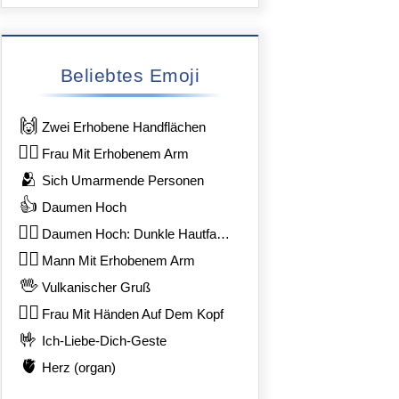
Beliebtes Emoji
🙌
Zwei Erhobene Handflächen
🙋‍♀️
Frau Mit Erhobenem Arm
🫂
Sich Umarmende Personen
👍
Daumen Hoch
👍🏿
Daumen Hoch: Dunkle Hautfarbe
🙋‍♂️
Mann Mit Erhobenem Arm
🖖
Vulkanischer Gruß
🙆‍♀️
Frau Mit Händen Auf Dem Kopf
🤟
Ich-Liebe-Dich-Geste
🫀
Herz (organ)
8%8F