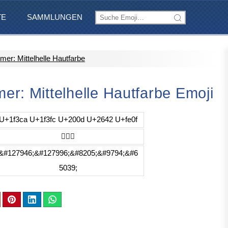
TE
SAMMLUNGEN
er: Mittelhelle Hautfarbe
r: Mittelhelle Hautfarbe Emoji
U+1f3ca U+1f3fc U+200d U+2642 U+fe0f
🏊🏼‍♂️
&#127946;&#127996;&#8205;&#9794;&#6
5039;