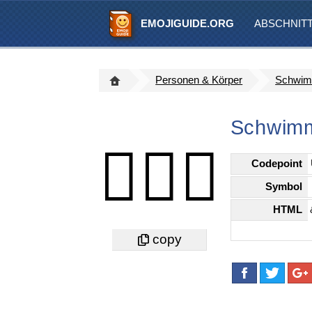
EMOJIGUIDE.ORG
ABSCHNIT
Personen & Körper
Schwimm
Schwimme
🏊🏼‍♂️
Codepoint
Symbol
HTML