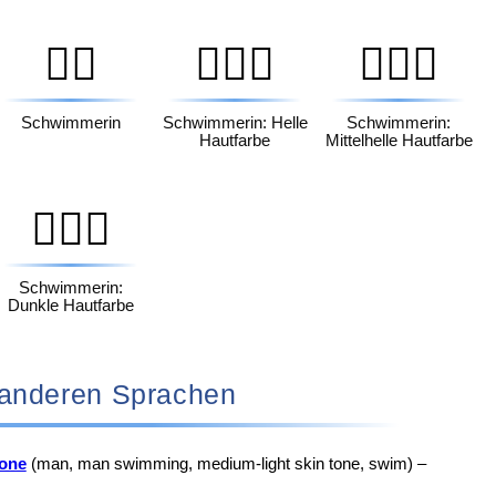
🏊‍♀️
🏊🏻‍♀️
🏊🏼‍♀️
Schwimmerin
Schwimmerin: Helle
Schwimmerin:
Hautfarbe
Mittelhelle Hautfarbe
🏊🏿‍♀️
Schwimmerin:
Dunkle Hautfarbe
‍♂️ in anderen Sprachen
one
(man, man swimming, medium-light skin tone, swim) –