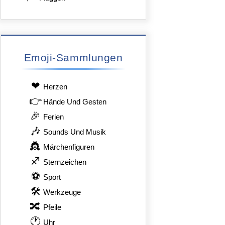
Emoji-Sammlungen
❤
Herzen
👉
Hände Und Gesten
🎉
Ferien
🎶
Sounds Und Musik
👸
Märchenfiguren
♐
Sternzeichen
⚽
Sport
🛠
Werkzeuge
🔀
Pfeile
🕐
Uhr