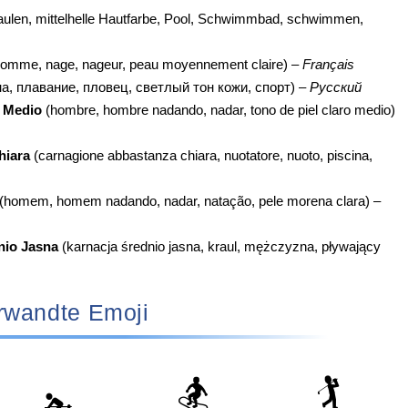
aulen, mittelhelle Hautfarbe, Pool, Schwimmbad, schwimmen,
omme, nage, nageur, peau moyennement claire) –
Français
, плавание, пловец, светлый тон кожи, спорт) –
Русский
 Medio
(hombre, hombre nadando, nadar, tono de piel claro medio)
hiara
(carnagione abbastanza chiara, nuotatore, nuoto, piscina,
(homem, homem nadando, nadar, natação, pele morena clara) –
nio Jasna
(karnacja średnio jasna, kraul, mężczyzna, pływający
rwandte Emoji
🏂
🏌️