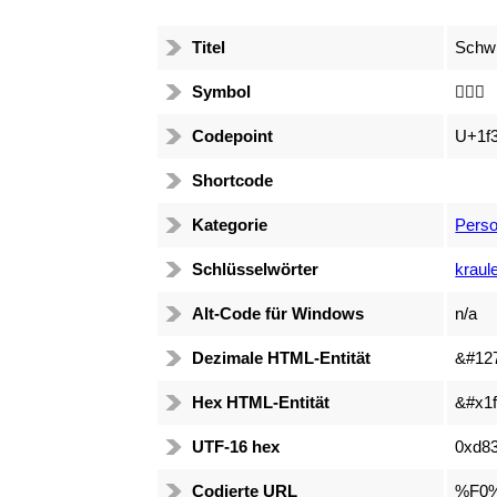
Titel
Schwi
Symbol
🏊🏼‍♂️
Codepoint
U+1f
Shortcode
Kategorie
Perso
Schlüsselwörter
kraul
Alt-Code für Windows
n/a
Dezimale HTML-Entität
&#12
Hex HTML-Entität
&#x1f
UTF-16 hex
0xd83
Codierte URL
%F0