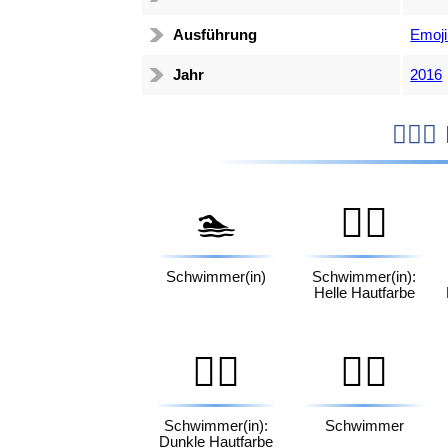
Ausführung
Emoji
Jahr
2016

🏊
🏊🏻
Schwimmer(in)
Schwimmer(in):
Helle Hautfarbe
🏊🏿
🏊‍♂️
Schwimmer(in):
Schwimmer
Dunkle Hautfarbe