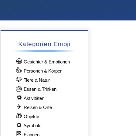
Kategorien Emoji
😀
Gesichter & Emotionen
👍
Personen & Körper
🐶
Tiere & Natur
🎂
Essen & Trinken
⚽
Aktivitäten
✈
Reisen & Orte
🎁
Objekte
♻
Symbole
🏁
Flaggen