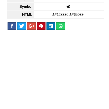
Symbol
🕊️
HTML
&#128330;&#65039;