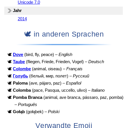
Unicode 7.0
Jahr
2014
🕊️ in anderen Sprachen
🕊️
Dove
(bird, fly, peace) –
English
🕊️
Taube
(fliegen, Friede, Frieden, Vogel) –
Deutsch
🕊️
Colombe
(animal, oiseau) –
Français
🕊️
Голубь
(белый, мир, полет) –
Русский
🕊️
Paloma
(ave, pájaro, paz) –
Español
🕊️
Colomba
(pace, Pasqua, uccello, ulivo) –
Italiano
🕊️
Pomba Branca
(animal, ave branca, pássaro, paz, pomba)
–
Português
🕊️
Gołąb
(gołąbek) –
Polski
Verwandte Emoji