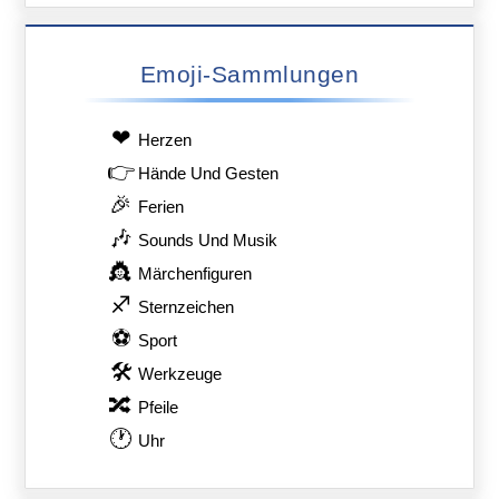
Emoji-Sammlungen
❤
Herzen
👉
Hände Und Gesten
🎉
Ferien
🎶
Sounds Und Musik
👸
Märchenfiguren
♐
Sternzeichen
⚽
Sport
🛠
Werkzeuge
🔀
Pfeile
🕐
Uhr