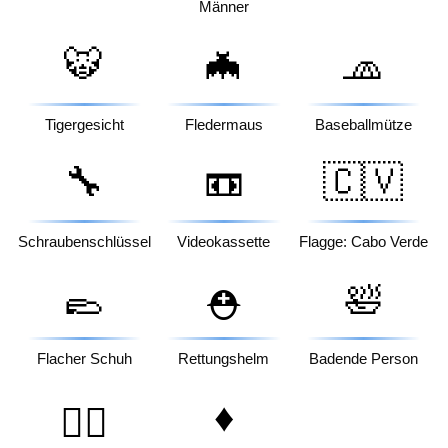
Männer
🐯
🦇
🧢
Tigergesicht
Fledermaus
Baseballmütze
🔧
📼
🇨🇻
Schraubenschlüssel
Videokassette
Flagge: Cabo Verde
🥿
🛀
⛑️
Flacher Schuh
Rettungshelm
Badende Person
♦️
👱‍♀️