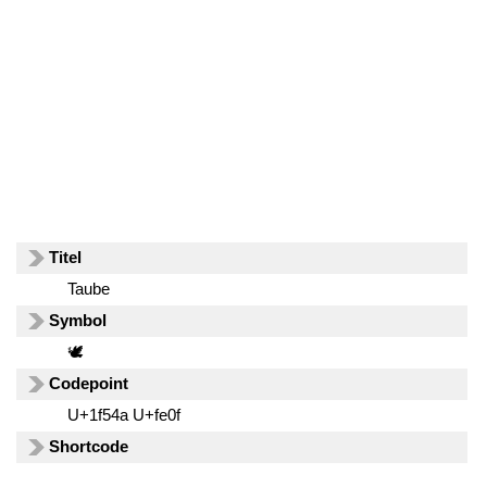
Titel
Taube
Symbol
🕊️
Codepoint
U+1f54a U+fe0f
Shortcode