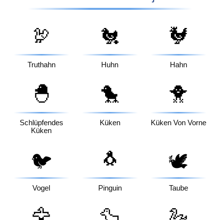
🦃
🐔
🐓
Truthahn
Huhn
Hahn
🐣
🐤
🐥
Schlüpfendes
Küken
Küken Von Vorne
Küken
🐧
🐦
🕊️
Vogel
Pinguin
Taube
🦅
🦆
🦢