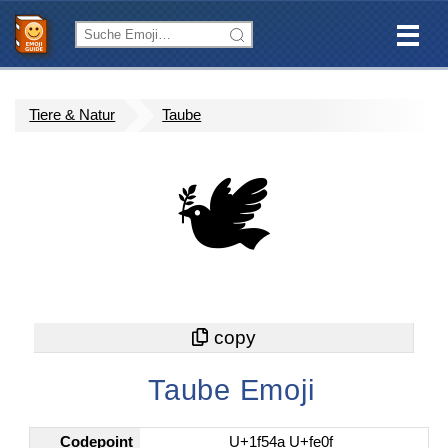
Tiere & Natur
Taube
🕊️
Taube Emoji
Codepoint
U+1f54a U+fe0f