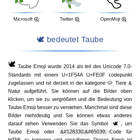
Microsoft
Twitter
OpenMoji
🕊️ bedeutet Taube
🕊️
Taube Emoji wurde
2014
als teil des
Unicode 7.0
-
Standards mit einem U+1F54A U+FE0F codepunkt
zugelassen und ist derzeit in der kategorie
🐶 Tiere &
Natur
aufgeführt. Sie können auf die Bilder oben
klicken, um sie zu vergrößern und die Bedeutung von
Taube Emoji besser zu verstehen. Manchmal sind diese
Bilder mehrdeutig und Sie können etwas anderes
darauf sehen Verwenden Sie das Symbol
🕊️
, um
Taube Emoji oder
&#128330;&#65039;
-Code für
HTML zu kopieren und einzufügen. Dieses Emoji ist