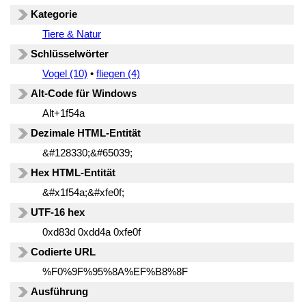
Kategorie
Tiere & Natur
Schlüsselwörter
Vogel (10)
•
fliegen (4)
Alt-Code für Windows
Alt+1f54a
Dezimale HTML-Entität
&#128330;&#65039;
Hex HTML-Entität
&#x1f54a;&#xfe0f;
UTF-16 hex
0xd83d 0xdd4a 0xfe0f
Codierte URL
%F0%9F%95%8A%EF%B8%8F
Ausführung