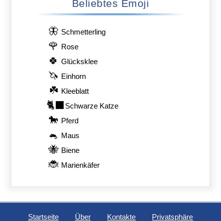
Beliebtes Emoji
🦋
Schmetterling
🌹
Rose
🍀
Glücksklee
🦄
Einhorn
☘️
Kleeblatt
🐈‍⬛
Schwarze Katze
🐎
Pferd
🐁
Maus
🐝
Biene
🐞
Marienkäfer
Startseite
Über
Kontakte
Privatsphäre