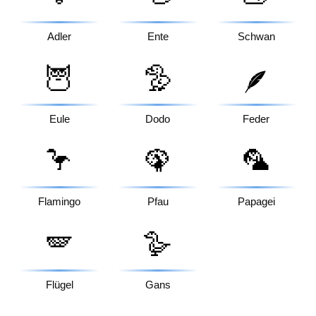
Adler
Ente
Schwan
🦉
🦤
🪶
Eule
Dodo
Feder
🦩
🦚
🦜
Flamingo
Pfau
Papagei
🪽
🪿
Flügel
Gans