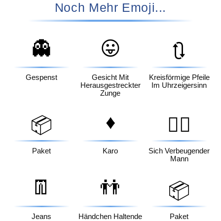
Noch Mehr Emoji...
👻
😛
🔃
Gespenst
Gesicht Mit
Kreisförmige Pfeile
Herausgestreckter
Im Uhrzeigersinn
Zunge
♦️
📦
🙇‍♂️
Paket
Karo
Sich Verbeugender
Mann
👖
👬
📦
Jeans
Händchen Haltende
Paket