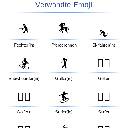
Verwandte Emoji
🤺
🏇
⛷️
Fechter(in)
Pferderennen
Skifahrer(in)
🏂
🏌️
🏌️‍♂️
Snowboarder(in)
Golfer(in)
Golfer
🏌️‍♀️
🏄
🏄‍♂️
Golferin
Surfer(in)
Surfer