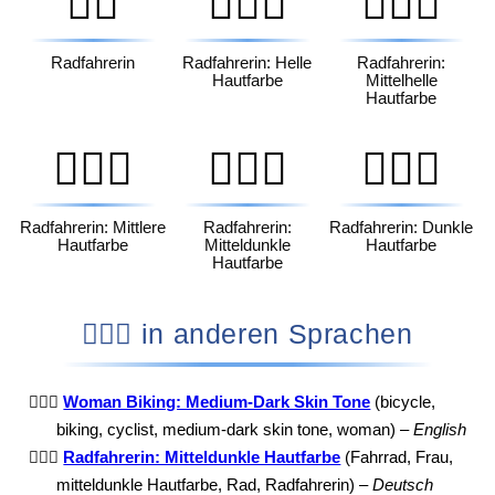
🚴‍♀️
🚴🏻‍♀️
🚴🏼‍♀️
Radfahrerin
Radfahrerin: Helle
Radfahrerin:
Hautfarbe
Mittelhelle
Hautfarbe
🚴🏽‍♀️
🚴🏾‍♀️
🚴🏿‍♀️
Radfahrerin: Mittlere
Radfahrerin:
Radfahrerin: Dunkle
Hautfarbe
Mitteldunkle
Hautfarbe
Hautfarbe
🚴🏾‍♀️ in anderen Sprachen
🚴🏾‍♀️
Woman Biking: Medium-Dark Skin Tone
(bicycle,
biking, cyclist, medium-dark skin tone, woman) –
English
🚴🏾‍♀️
Radfahrerin: Mitteldunkle Hautfarbe
(Fahrrad, Frau,
mitteldunkle Hautfarbe, Rad, Radfahrerin) –
Deutsch