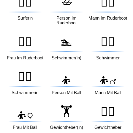
🚣
🏄‍♀️
🚣‍♂️
Surferin
Person Im
Mann Im Ruderboot
Ruderboot
🚣‍♀️
🏊
🏊‍♂️
Frau Im Ruderboot
Schwimmer(in)
Schwimmer
🏊‍♀️
⛹️
⛹️‍♂️
Schwimmerin
Person Mit Ball
Mann Mit Ball
🏋️
🏋️‍♂️
⛹️‍♀️
Frau Mit Ball
Gewichtheber(in)
Gewichtheber