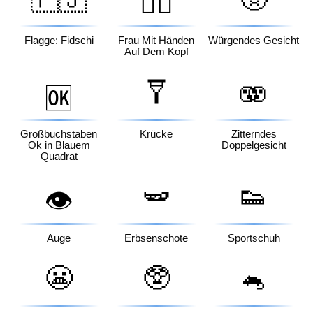
🙆‍♀️
Flagge: Fidschi
Frau Mit Händen
Würgendes Gesicht
Auf Dem Kopf
🩼
🫨
🆗
Großbuchstaben
Krücke
Zitterndes
Ok in Blauem
Doppelgesicht
Quadrat
🫛
👟
👁️
Auge
Erbsenschote
Sportschuh
😬
🥸
🐁