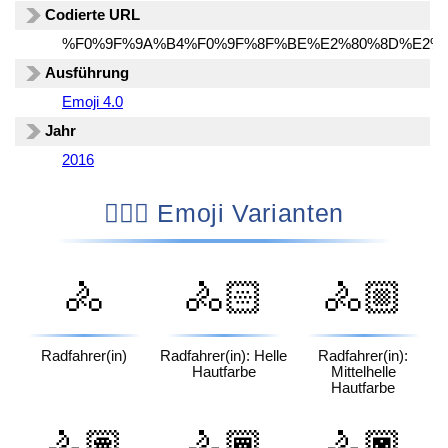
Codierte URL
%F0%9F%9A%B4%F0%9F%8F%BE%E2%80%8D%E2%
Ausführung
Emoji 4.0
Jahr
2016
🚴🏾‍♀️ Emoji Varianten
🚴
🚴🏻
🚴🏼
Radfahrer(in)
Radfahrer(in): Helle
Radfahrer(in):
Hautfarbe
Mittelhelle
Hautfarbe
🚴🏽
🚴🏾
🚴🏿