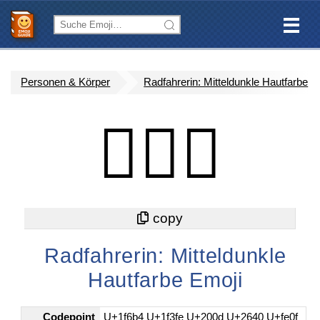
Personen & Körper
Radfahrerin: Mitteldunkle Hautfarbe
🚴🏾‍♀️
Radfahrerin: Mitteldunkle
Hautfarbe Emoji
Codepoint
U+1f6b4 U+1f3fe U+200d U+2640 U+fe0f