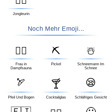
🤹‍♀️
Jongleurin
Noch Mehr Emoji...
🧖‍♀️
⛏️
☃️
Frau in
Pickel
Schneemann Im
Dampfsauna
Schnee
🏹
😪
🍸
Pfeil Und Bogen
Cocktailglas
Schläfriges Gesicht
🇫🇯
🤢