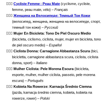
🚴🏾‍♀️
Cycliste Femme : Peau Mate
(cyclisme, cycliste,
femme, peau mate, vélo) –
Français
🚴🏾‍♀️
Женщина на Велосипеде: Темный Тон Кожи
(велосипед, женщина, женщина на велосипеде, спорт,
темный тон кожи) –
Русский
🚴🏾‍♀️
Mujer En Bicicleta: Tono De Piel Oscuro Medio
(bicicleta, ciclismo, ciclista, mujer, mujer en bicicleta, tono
de piel oscuro medio) –
Español
🚴🏾‍♀️
Ciclista Donna: Carnagione Abbastanza Scura
(bici,
bicicletta, carnagione abbastanza scura, ciclista, ciclista
donna, sport) –
Italiano
🚴🏾‍♀️
Mulher Ciclista: Pele Morena Escura
(bicicleta,
esporte, mulher, mulher ciclista, passeio, pele morena
escura) –
Português
🚴🏾‍♀️
Kobieta Na Rowerze: Karnacja Średnio Ciemna
(jazda, karnacja średnio ciemna, kobieta, kobieta na
rowerze, rower) –
Polski