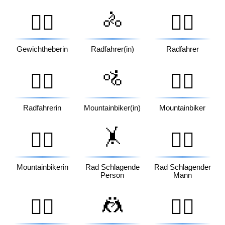
🚴
🏋️‍♀️
🚴‍♂️
Gewichtheberin
Radfahrer(in)
Radfahrer
🚵
🚴‍♀️
🚵‍♂️
Radfahrerin
Mountainbiker(in)
Mountainbiker
🤸
🚵‍♀️
🤸‍♂️
Mountainbikerin
Rad Schlagende
Rad Schlagender
Person
Mann
🤼
🤸‍♀️
🤼‍♂️