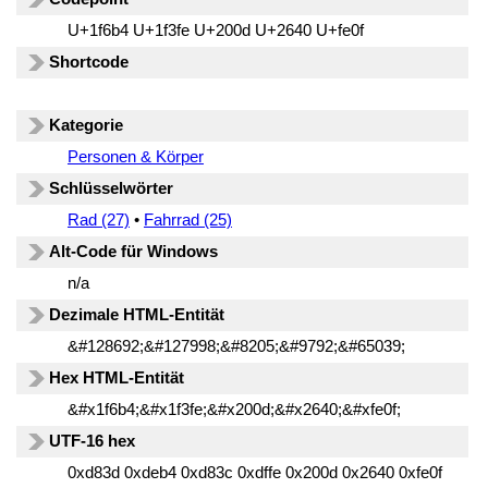
U+1f6b4 U+1f3fe U+200d U+2640 U+fe0f
Shortcode
Kategorie
Personen & Körper
Schlüsselwörter
Rad (27)
•
Fahrrad (25)
Alt-Code für Windows
n/a
Dezimale HTML-Entität
&#128692;&#127998;&#8205;&#9792;&#65039;
Hex HTML-Entität
&#x1f6b4;&#x1f3fe;&#x200d;&#x2640;&#xfe0f;
UTF-16 hex
0xd83d 0xdeb4 0xd83c 0xdffe 0x200d 0x2640 0xfe0f