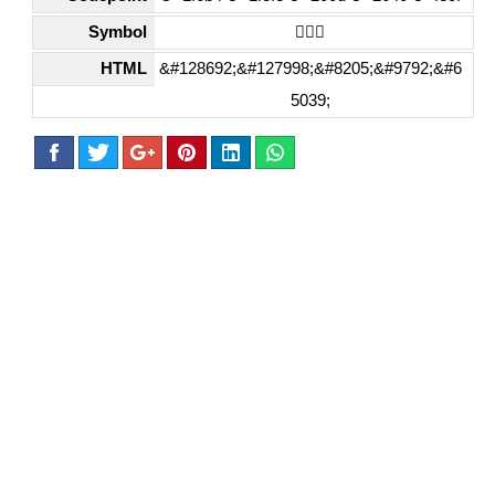
Symbol
🚴🏾‍♀️
HTML
&#128692;&#127998;&#8205;&#9792;&#6
5039;