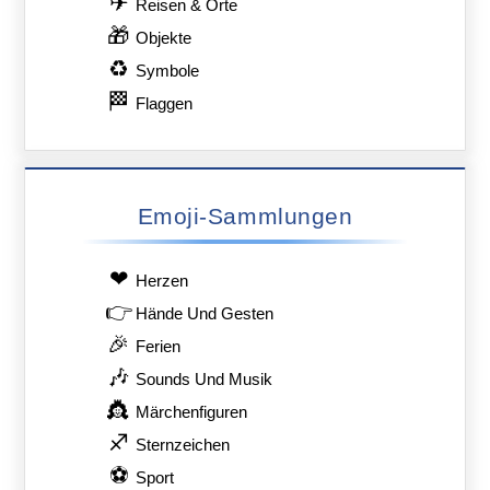
✈
Reisen & Orte
🎁
Objekte
♻
Symbole
🏁
Flaggen
Emoji-Sammlungen
❤
Herzen
👉
Hände Und Gesten
🎉
Ferien
🎶
Sounds Und Musik
👸
Märchenfiguren
♐
Sternzeichen
⚽
Sport