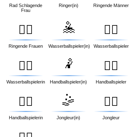
Rad Schlagende
Ringer(in)
Ringende Männer
Frau
🤽
🤼‍♀️
🤽‍♂️
Ringende Frauen
Wasserballspieler(in)
Wasserballspieler
🤾
🤽‍♀️
🤾‍♂️
Wasserballspielerin
Handballspieler(in)
Handballspieler
🤹
🤾‍♀️
🤹‍♂️
Handballspielerin
Jongleur(in)
Jongleur