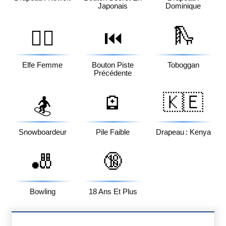
Japonais
Dominique
🛝
🧝‍♀️
⏮️
Elfe Femme
Bouton Piste
Toboggan
Précédente
🪫
🇰🇪
🏂
Snowboardeur
Pile Faible
Drapeau : Kenya
🎳
🔞
Bowling
18 Ans Et Plus