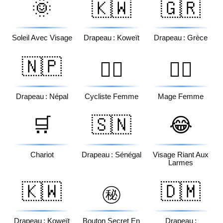
🌞
🇰🇼
🇬🇷
Soleil Avec Visage
Drapeau : Koweït
Drapeau : Grèce
🇳🇵
🚴‍♀️
🧙‍♀️
Drapeau : Népal
Cycliste Femme
Mage Femme
🛒
🇸🇳
😂
Chariot
Drapeau : Sénégal
Visage Riant Aux
Larmes
🇰🇼
🇩🇲
㊙️
Drapeau : Koweït
Bouton Secret En
Drapeau :