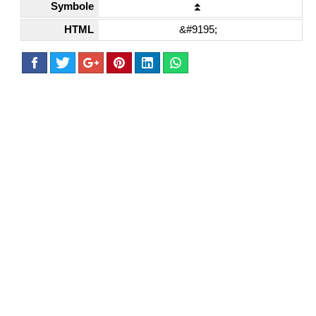
Symbole
⏫
HTML
&#9195;