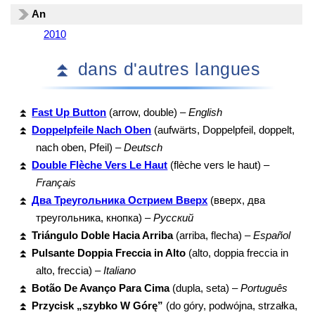
An
2010
⏫ dans d'autres langues
⏫
Fast Up Button
(arrow, double) –
English
⏫
Doppelpfeile Nach Oben
(aufwärts, Doppelpfeil, doppelt,
nach oben, Pfeil) –
Deutsch
⏫
Double Flèche Vers Le Haut
(flèche vers le haut) –
Français
⏫
Два Треугольника Острием Вверх
(вверх, два
треугольника, кнопка) –
Русский
⏫
Triángulo Doble Hacia Arriba
(arriba, flecha) –
Español
⏫
Pulsante Doppia Freccia in Alto
(alto, doppia freccia in
alto, freccia) –
Italiano
⏫
Botão De Avanço Para Cima
(dupla, seta) –
Português
⏫
Przycisk „szybko W Górę”
(do góry, podwójna, strzałka,