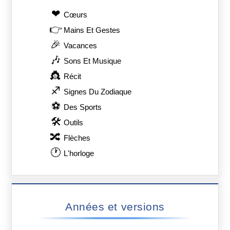
❤
Сœurs
👉
Mains Et Gestes
🎉
Vacances
🎶
Sons Et Musique
👸
Récit
♐
Signes Du Zodiaque
⚽
Des Sports
🛠
Outils
🔀
Flèches
🕐
L'horloge
Années et versions