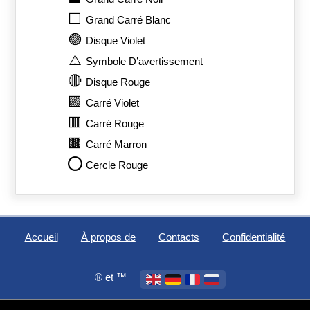
⬜
Grand Carré Blanc
🟣
Disque Violet
⚠️
Symbole D’avertissement
🔴
Disque Rouge
🟪
Carré Violet
🟥
Carré Rouge
🟫
Carré Marron
⭕
Cercle Rouge
Accueil
À propos de
Contacts
Confidentialité
®️ et ™