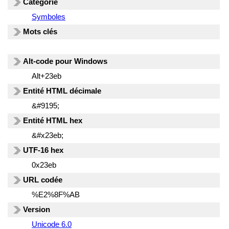
Catégorie
Symboles
Mots clés
Alt-code pour Windows
Alt+23eb
Entité HTML décimale
&#9195;
Entité HTML hex
&#x23eb;
UTF-16 hex
0x23eb
URL codée
%E2%8F%AB
Version
Unicode 6.0