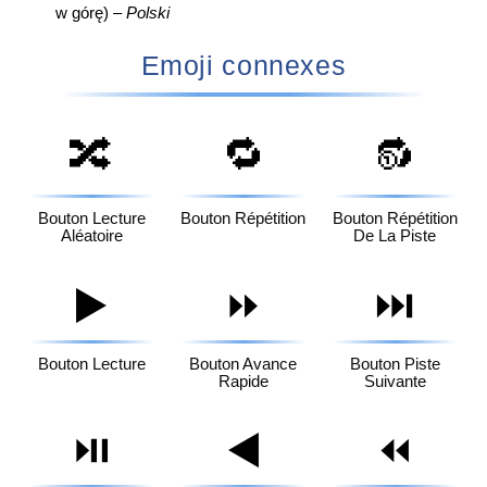
w górę) –
Polski
Emoji connexes
🔀
🔁
🔂
Bouton Lecture
Bouton Répétition
Bouton Répétition
Aléatoire
De La Piste
▶️
⏩
⏭️
Bouton Lecture
Bouton Avance
Bouton Piste
Rapide
Suivante
⏯️
◀️
⏪