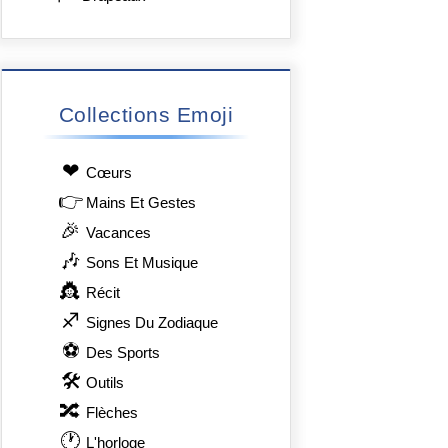
Collections Emoji
❤
Сœurs
👉
Mains Et Gestes
🎉
Vacances
🎶
Sons Et Musique
👸
Récit
♐
Signes Du Zodiaque
⚽
Des Sports
🛠
Outils
🔀
Flèches
🕐
L'horloge