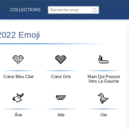
COLLECTIONS
2022 Emoji
🩵
🩶
🫷
Cœur Bleu Clair
Cœur Gris
Main Qui Pousse
Vers La Gauche
🫏
🪽
🪿
Âne
Aile
Oie