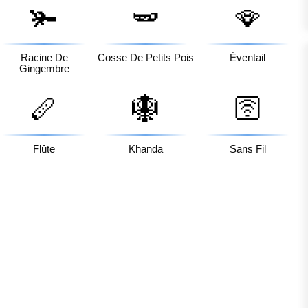
🫚
🫛
🪭
Racine De
Cosse De Petits Pois
Éventail
Gingembre
🪈
🪯
🛜
Flûte
Khanda
Sans Fil