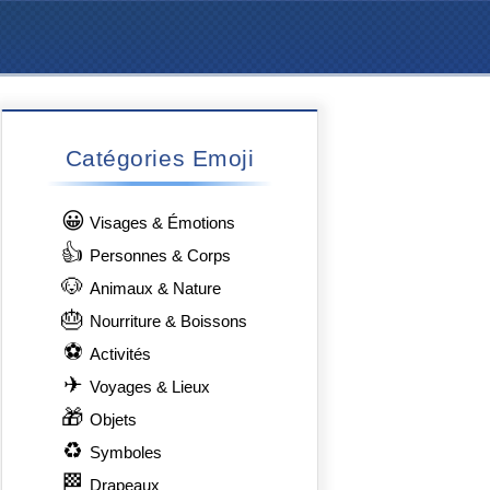
Catégories Emoji
😀
Visages & Émotions
👍
Personnes & Corps
🐶
Animaux & Nature
🎂
Nourriture & Boissons
⚽
Activités
✈
Voyages & Lieux
🎁
Objets
♻
Symboles
🏁
Drapeaux