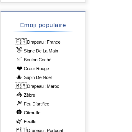
Emoji populaire
🇫🇷
Drapeau : France
👋
Signe De La Main
✅
Bouton Coché
❤️
Cœur Rouge
🎄
Sapin De Noël
🇲🇦
Drapeau : Maroc
🦓
Zèbre
🎆
Feu D’artifice
🎃
Citrouille
🌿
Feuille
🇵🇹
Drapeau : Portugal