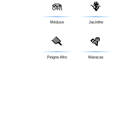
🪼
🪻
Méduse
Jacinthe
🪮
🪇
Peigne Afro
Maracas