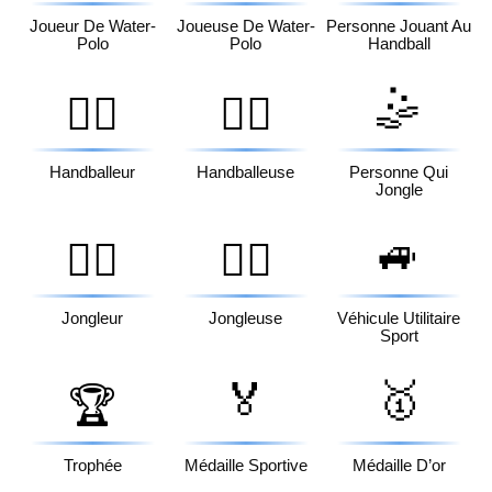
Joueur De Water-
Joueuse De Water-
Personne Jouant Au
Polo
Polo
Handball
🤹
🤾‍♂️
🤾‍♀️
Handballeur
Handballeuse
Personne Qui
Jongle
🚙
🤹‍♂️
🤹‍♀️
Jongleur
Jongleuse
Véhicule Utilitaire
Sport
🏅
🥇
🏆
Trophée
Médaille Sportive
Médaille D’or