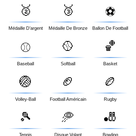
🥈
🥉
⚽
Médaille D’argent
Médaille De Bronze
Ballon De Football
🥎
🏀
⚾
Baseball
Softball
Basket
🏐
🏈
🏉
Volley-Ball
Football Américain
Rugby
🎾
🥏
🎳
Tennis
Disque Volant
Bowling