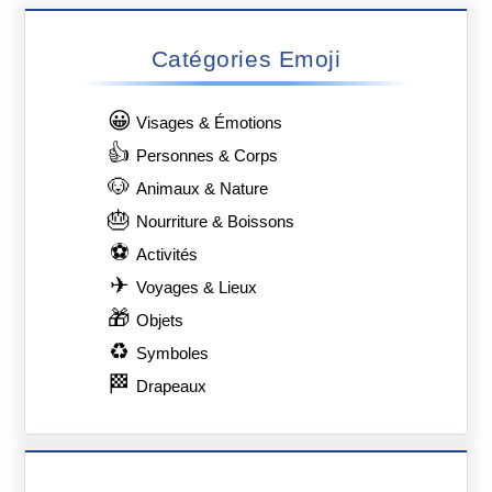
Catégories Emoji
😀
Visages & Émotions
👍
Personnes & Corps
🐶
Animaux & Nature
🎂
Nourriture & Boissons
⚽
Activités
✈
Voyages & Lieux
🎁
Objets
♻
Symboles
🏁
Drapeaux