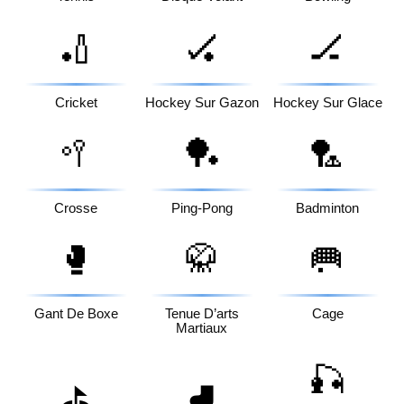
🏏
🏑
🏒
Cricket
Hockey Sur Gazon
Hockey Sur Glace
🥍
🏓
🏸
Crosse
Ping-Pong
Badminton
🥊
🥋
🥅
Gant De Boxe
Tenue D’arts
Cage
Martiaux
🎣
⛳
⛸️