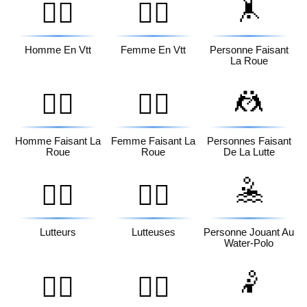
🤸
🚵‍♂️
🚵‍♀️
Homme En Vtt
Femme En Vtt
Personne Faisant
La Roue
🤼
🤸‍♂️
🤸‍♀️
Homme Faisant La
Femme Faisant La
Personnes Faisant
Roue
Roue
De La Lutte
🤽
🤼‍♂️
🤼‍♀️
Lutteurs
Lutteuses
Personne Jouant Au
Water-Polo
🤾
🤽‍♂️
🤽‍♀️