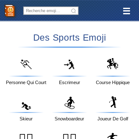
Des Sports Emoji
🏃
🤺
🏇
Personne Qui Court
Escrimeur
Course Hippique
🏂
🏌️
⛷️
Skieur
Snowboardeur
Joueur De Golf
🏌️‍♂️
🏌️‍♀️
🏄