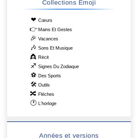
Collections Emoji
❤
Сœurs
👉
Mains Et Gestes
🎉
Vacances
🎶
Sons Et Musique
👸
Récit
♐
Signes Du Zodiaque
⚽
Des Sports
🛠
Outils
🔀
Flèches
🕐
L'horloge
Années et versions