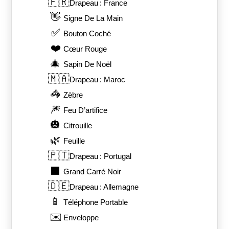
🇫🇷
Drapeau : France
👋
Signe De La Main
✅
Bouton Coché
❤️
Cœur Rouge
🎄
Sapin De Noël
🇲🇦
Drapeau : Maroc
🦓
Zèbre
🎆
Feu D’artifice
🎃
Citrouille
🌿
Feuille
🇵🇹
Drapeau : Portugal
⬛
Grand Carré Noir
🇩🇪
Drapeau : Allemagne
📱
Téléphone Portable
✉️
Enveloppe