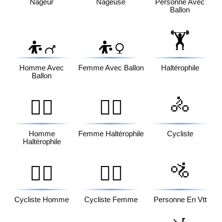
Nageur
Nageuse
Personne Avec
Ballon
🏋️
⛹️‍♂️
⛹️‍♀️
Homme Avec
Femme Avec Ballon
Haltérophile
Ballon
🚴
🏋️‍♂️
🏋️‍♀️
Homme
Femme Haltérophile
Cycliste
Haltérophile
🚵
🚴‍♂️
🚴‍♀️
Cycliste Homme
Cycliste Femme
Personne En Vtt