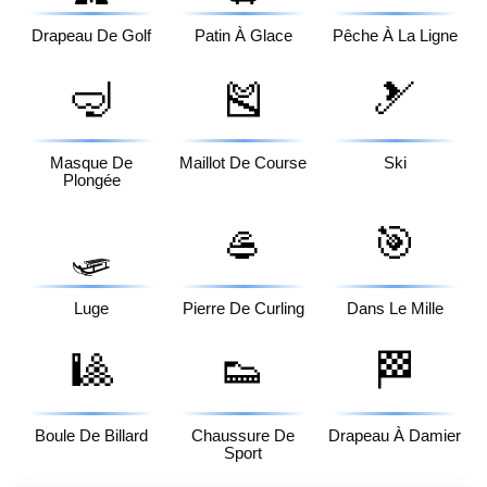
Drapeau De Golf
Patin À Glace
Pêche À La Ligne
🤿
🎽
🎿
Masque De
Maillot De Course
Ski
Plongée
🥌
🎯
🛷
Luge
Pierre De Curling
Dans Le Mille
🎱
👟
🏁
Boule De Billard
Chaussure De
Drapeau À Damier
Sport