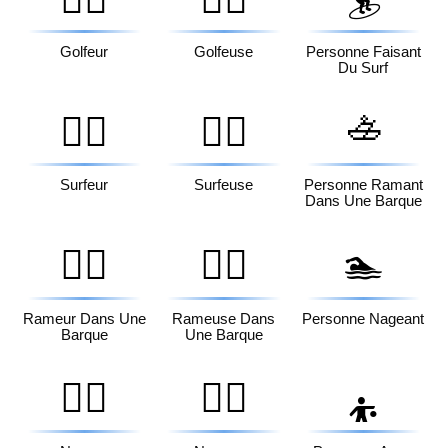
Golfeur
Golfeuse
Personne Faisant
Du Surf
🚣
🏄‍♂️
🏄‍♀️
Surfeur
Surfeuse
Personne Ramant
Dans Une Barque
🚣‍♂️
🚣‍♀️
🏊
Rameur Dans Une
Rameuse Dans
Personne Nageant
Barque
Une Barque
🏊‍♂️
🏊‍♀️
⛹️