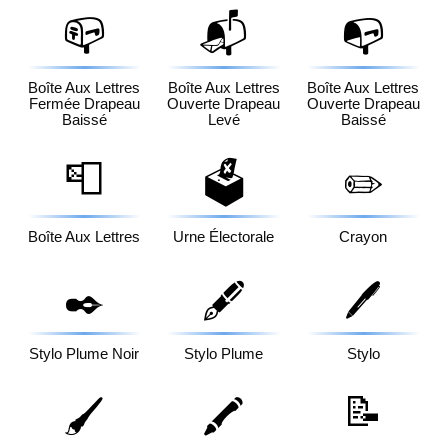
📪
📬
📭
Boîte Aux Lettres
Boîte Aux Lettres
Boîte Aux Lettres
Fermée Drapeau
Ouverte Drapeau
Ouverte Drapeau
Baissé
Levé
Baissé
📮
🗳️
✏️
Boîte Aux Lettres
Urne Électorale
Crayon
✒️
🖋️
🖊️
Stylo Plume Noir
Stylo Plume
Stylo
📝
🖌️
🖍️