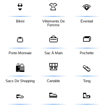
👙
👚
🪭
Bikini
Vêtements De
Éventail
Femme
👛
👜
👝
Porte-Monnaie
Sac À Main
Pochette
🎒
🛍️
🩴
Sacs De Shopping
Cartable
Tong
👞
👟
🥾