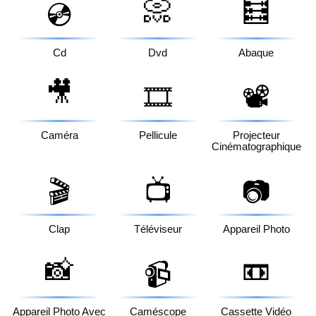
📀
🧮
💿
Cd
Dvd
Abaque
🎥
🎞️
📽️
Caméra
Pellicule
Projecteur
Cinématographique
🎬
📺
📷
Clap
Téléviseur
Appareil Photo
📸
📼
📹
Appareil Photo Avec
Caméscope
Cassette Vidéo