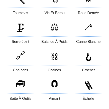
🪛
Tournevis
Vis Et Écrou
Roue Dentée
⚖️
🦯
🗜️
Serre-Joint
Balance À Poids
Canne Blanche
🔗
⛓️
🪝
Chaînons
Chaînes
Crochet
🧰
🧲
🪜
Boîte À Outils
Aimant
Échelle