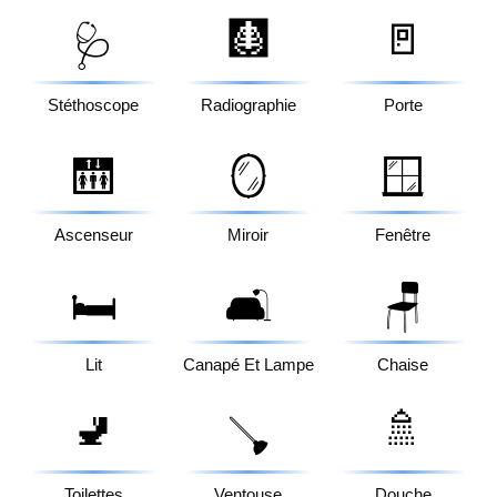
🩻
🚪
🩺
Stéthoscope
Radiographie
Porte
🛗
🪞
🪟
Ascenseur
Miroir
Fenêtre
🛏️
🛋️
🪑
Lit
Canapé Et Lampe
Chaise
🚽
🚿
🪠
Toilettes
Ventouse
Douche