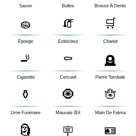
Savon
Bulles
Brosse À Dents
🧽
🧯
🛒
Éponge
Extincteur
Chariot
🚬
⚰️
🪦
Cigarette
Cercueil
Pierre Tombale
⚱️
🧿
🪬
Urne Funéraire
Mauvais Œil
Main De Fatma
🗿
🪪
🪧