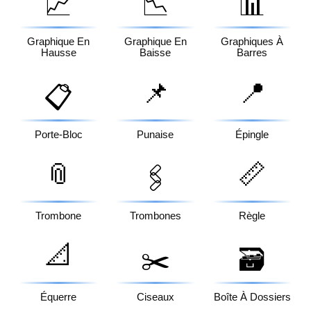
📈
📉
📊
Graphique En
Graphique En
Graphiques À
Hausse
Baisse
Barres
📌
📍
📋
Porte-Bloc
Punaise
Épingle
📎
📏
🖇️
Trombone
Trombones
Règle
📐
✂️
🗃️
Équerre
Ciseaux
Boîte À Dossiers