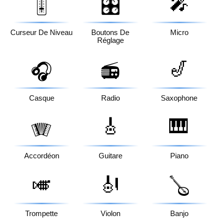
🎤
🎚️
🎛️
Curseur De Niveau
Boutons De
Micro
Réglage
🎷
🎧
📻
Casque
Radio
Saxophone
🎸
🎹
🪗
Accordéon
Guitare
Piano
🎺
🎻
🪕
Trompette
Violon
Banjo