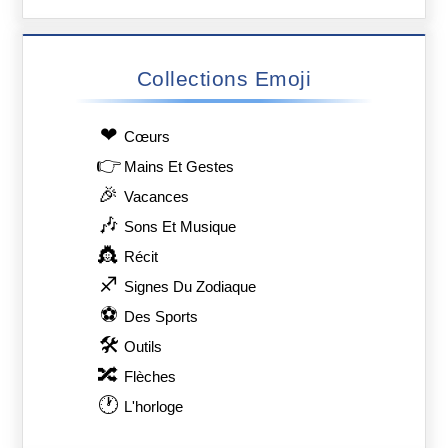
Collections Emoji
❤
Сœurs
👉
Mains Et Gestes
🎉
Vacances
🎶
Sons Et Musique
👸
Récit
♐
Signes Du Zodiaque
⚽
Des Sports
🛠
Outils
🔀
Flèches
🕐
L'horloge