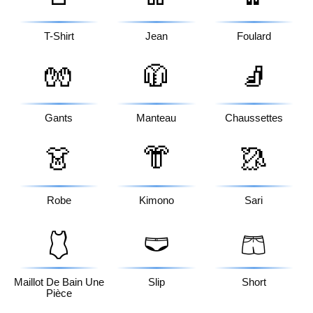
T-Shirt
Jean
Foulard
🧤
🧥
🧦
Gants
Manteau
Chaussettes
👗
👘
🥻
Robe
Kimono
Sari
🩱
🩲
🩳
Maillot De Bain Une
Slip
Short
Pièce