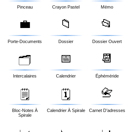
Pinceau
Crayon Pastel
Mémo
💼
📁
📂
Porte-Documents
Dossier
Dossier Ouvert
📅
📆
🗂️
Intercalaires
Calendrier
Éphéméride
📇
🗒️
🗓️
Bloc-Notes À
Calendrier À Spirale
Carnet D’adresses
Spirale