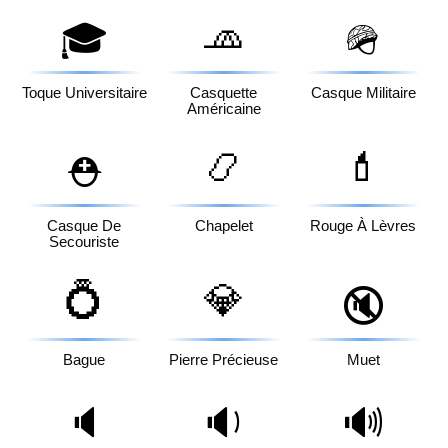
🧢
🎓
🪖
Toque Universitaire
Casquette
Casque Militaire
Américaine
📿
💄
⛑️
Casque De
Chapelet
Rouge À Lèvres
Secouriste
💍
💎
🔇
Bague
Pierre Précieuse
Muet
🔈
🔉
🔊