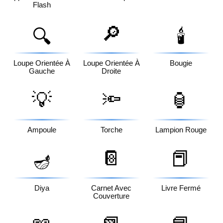
Flash
🔎
🔍
🕯️
Loupe Orientée À
Loupe Orientée À
Bougie
Gauche
Droite
💡
🔦
🏮
Ampoule
Torche
Lampion Rouge
📔
📕
🪔
Diya
Carnet Avec
Livre Fermé
Couverture