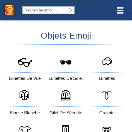
Objets Emoji
🥽
👓
🕶️
Lunettes De Vue
Lunettes De Soleil
Lunettes
🥼
🦺
👔
Blouse Blanche
Gilet De Sécurité
Cravate
👕
👖
🧣