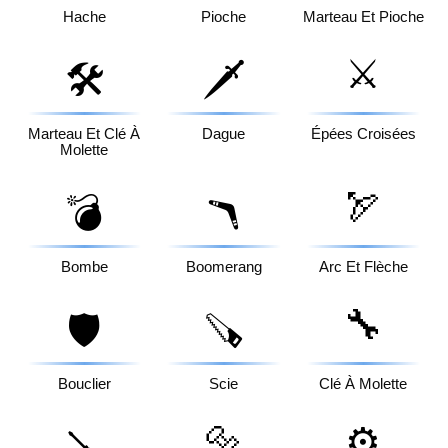
Hache
Pioche
Marteau Et Pioche
⚔️
🛠️
🗡️
Marteau Et Clé À
Dague
Épées Croisées
Molette
🏹
💣
🪃
Bombe
Boomerang
Arc Et Flèche
🔧
🛡️
🪚
Bouclier
Scie
Clé À Molette
🔩
⚙️