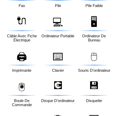
Fax
Pile
Pile Faible
🔌
💻
🖥️
Câble Avec Fiche
Ordinateur Portable
Ordinateur De
Électrique
Bureau
🖨️
⌨️
🖱️
Imprimante
Clavier
Souris D’ordinateur
💽
💾
🖲️
Boule De
Disque D’ordinateur
Disquette
Commande