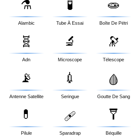
⚗️
🧪
🧫
Alambic
Tube À Essai
Boîte De Pétri
🧬
🔬
🔭
Adn
Microscope
Télescope
📡
💉
🩸
Antenne Satellite
Seringue
Goutte De Sang
💊
🩼
🩹
Pilule
Sparadrap
Béquille