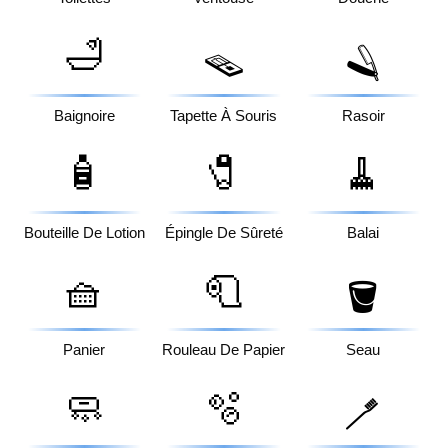
🛁
🪤
🪒
Baignoire
Tapette À Souris
Rasoir
🧴
🧷
🧹
Bouteille De Lotion
Épingle De Sûreté
Balai
🧺
🧻
🪣
Panier
Rouleau De Papier
Seau
🧼
🫧
🪥