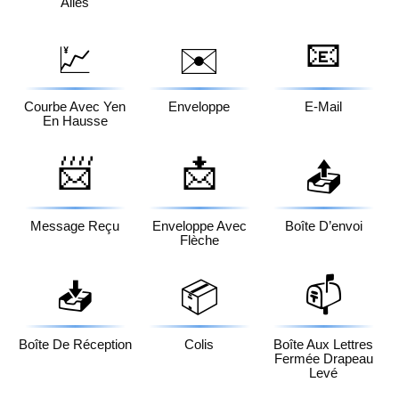
Ailes
📧
💹
✉️
Courbe Avec Yen
Enveloppe
E-Mail
En Hausse
📨
📩
📤
Message Reçu
Enveloppe Avec
Boîte D’envoi
Flèche
📥
📦
📫
Boîte De Réception
Colis
Boîte Aux Lettres
Fermée Drapeau
Levé