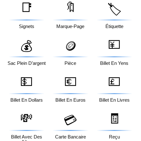
📑
🔖
🏷️
Signets
Marque-Page
Étiquette
💴
💰
🪙
Sac Plein D’argent
Pièce
Billet En Yens
💵
💶
💷
Billet En Dollars
Billet En Euros
Billet En Livres
💸
🧾
💳
Billet Avec Des
Carte Bancaire
Reçu