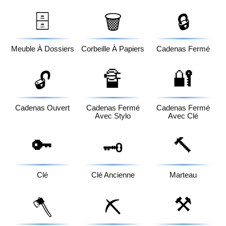
🗄️
🗑️
🔒
Meuble À Dossiers
Corbeille À Papiers
Cadenas Fermé
🔏
🔐
🔓
Cadenas Ouvert
Cadenas Fermé
Cadenas Fermé
Avec Stylo
Avec Clé
🔑
🔨
🗝️
Clé
Clé Ancienne
Marteau
⚒️
🪓
⛏️