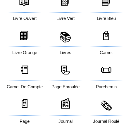
📖
📗
📘
Livre Ouvert
Livre Vert
Livre Bleu
📙
📓
📚
Livre Orange
Livres
Carnet
📒
📃
📜
Carnet De Compte
Page Enroulée
Parchemin
📄
📰
🗞️
Page
Journal
Journal Roulé