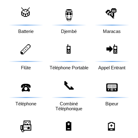
🥁
🪇
🪘
Batterie
Djembé
Maracas
🪈
📱
📲
Flûte
Téléphone Portable
Appel Entrant
📞
☎️
📟
Téléphone
Combiné
Bipeur
Téléphonique
📠
🔋
🪫