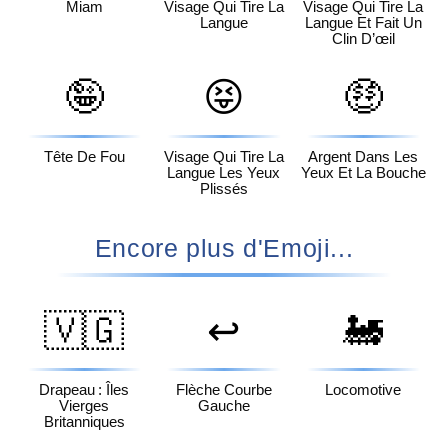
Miam
Visage Qui Tire La
Visage Qui Tire La
Langue
Langue Et Fait Un
Clin D’œil
🤪
😝
🤑
Tête De Fou
Visage Qui Tire La
Argent Dans Les
Langue Les Yeux
Yeux Et La Bouche
Plissés
Encore plus d'Emoji...
🇻🇬
↩️
🚂
Drapeau : Îles
Flèche Courbe
Locomotive
Vierges
Gauche
Britanniques