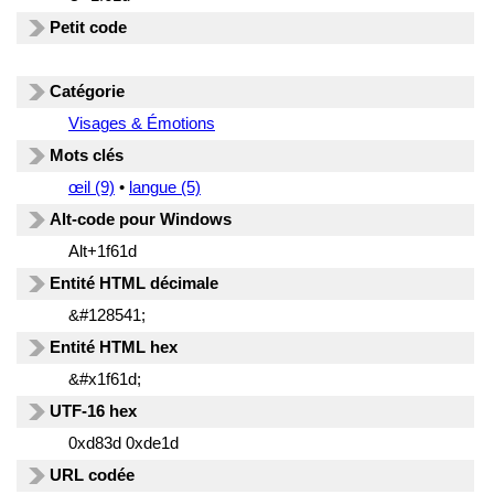
Petit code
Catégorie
Visages & Émotions
Mots clés
œil (9)
•
langue (5)
Alt-code pour Windows
Alt+1f61d
Entité HTML décimale
&#128541;
Entité HTML hex
&#x1f61d;
UTF-16 hex
0xd83d 0xde1d
URL codée