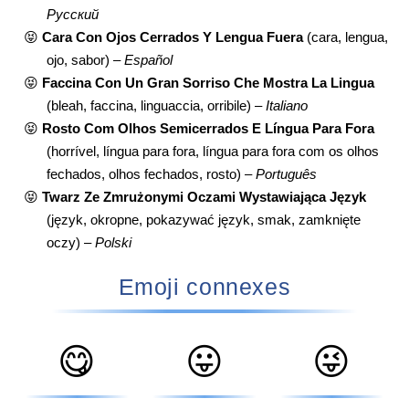
Русский
😝
Cara Con Ojos Cerrados Y Lengua Fuera
(cara, lengua,
ojo, sabor) –
Español
😝
Faccina Con Un Gran Sorriso Che Mostra La Lingua
(bleah, faccina, linguaccia, orribile) –
Italiano
😝
Rosto Com Olhos Semicerrados E Língua Para Fora
(horrível, língua para fora, língua para fora com os olhos
fechados, olhos fechados, rosto) –
Português
😝
Twarz Ze Zmrużonymi Oczami Wystawiająca Język
(język, okropne, pokazywać język, smak, zamknięte
oczy) –
Polski
Emoji connexes
😋
😛
😜