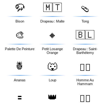
🦬
🇲🇹
🩴
Bison
Drapeau : Malte
Tong
🎨
🔸
🇧🇱
Palette De Peinture
Petit Losange
Drapeau : Saint-
Orange
Barthélemy
🍍
🐺
🧖‍♂️
Ananas
Loup
Homme Au
Hammam
🟰
👑
🏃‍♀️