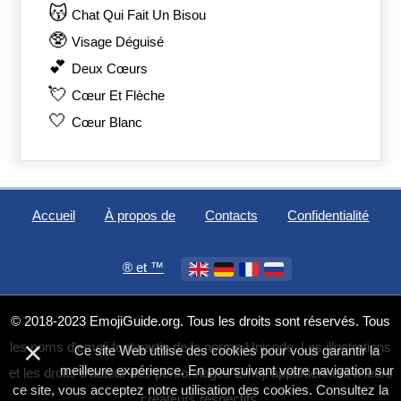
😽
Chat Qui Fait Un Bisou
🥸
Visage Déguisé
💕
Deux Cœurs
💘
Cœur Et Flèche
🤍
Cœur Blanc
Accueil
À propos de
Contacts
Confidentialité
®️ et ™
© 2018-2023 EmojiGuide.org. Tous les droits sont réservés. Tous
×
les noms d'emoji font partie de la norme Unicode. Les illustrations
Ce site Web utilise des cookies pour vous garantir la
meilleure expérience. En poursuivant votre navigation sur
et les droits d'auteur des personnages Emoji appartiennent à leurs
ce site, vous acceptez notre utilisation des cookies. Consultez la
créateurs respectifs.