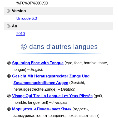
%F0%9F%98%9D
Version
Unicode 6.0
An
2010
😝 dans d'autres langues
😝
Squinting Face with Tongue
(eye, face, horrible, taste,
tongue) –
English
😝
Gesicht Mit Herausgestreckter Zunge Und
Zusammengekniffenen Augen
(Gesicht,
herausgestreckte Zunge) –
Deutsch
😝
Visage Qui Tire La Langue Les Yeux Plissés
(goût,
horrible, langue, œil) –
Français
😝
Морщится и Показывает Язык
(гадость,
зажмуривается, отвращение, показывает язык) –