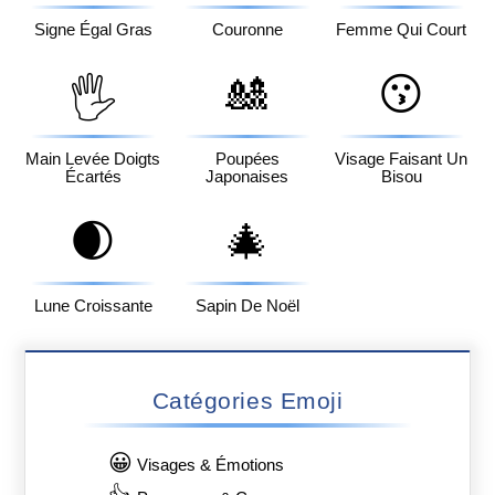
Signe Égal Gras
Couronne
Femme Qui Court
🎎
😗
🖐️
Main Levée Doigts
Poupées
Visage Faisant Un
Écartés
Japonaises
Bisou
🌒
🎄
Lune Croissante
Sapin De Noël
Catégories Emoji
😀
Visages & Émotions