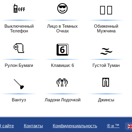
📴
😎
🙎‍♂️
Выключенный
Лицо в Темных
Обиженный
Телефон
Очках
Мужчина
🧻
6️⃣
🌫️
Рулон Бумаги
Клавиши: 6
Густой Туман
🤲
👖
🪠
Вантуз
Ладони Лодочкой
Джинсы
О сайте
Контакты
Конфиденциальность
®️ и ™