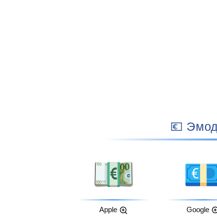
💶 Эм
Apple
Google