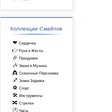
Коллекции Смайлов
❤
Сердечки
👉
Руки и Жесты
🎉
Праздники
🎶
Звуки и Музыка
👸
Сказочные Персонажи
♐
Знаки Зодиака
⚽
Спорт
🛠
Инструменты
🔀
Стрелки
🕐
Часы