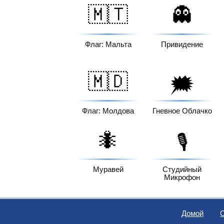
🇲🇹
👻
Флаг: Мальта
Привидение
🇲🇩
🗯️
Флаг: Молдова
Гневное Облачко
🐜
🎙️
Муравей
Студийный
Микрофон
Домой