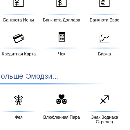
💴
💵
💶
Банкнота Иены
Банкнота Доллара
Банкнота Евро
🧾
💳
💹
Кредитная Карта
Чек
Биржа
ольше Эмодзи...
🧚
💑
♐
Фея
Влюбленная Пара
Знак Зодиака
Стрелец