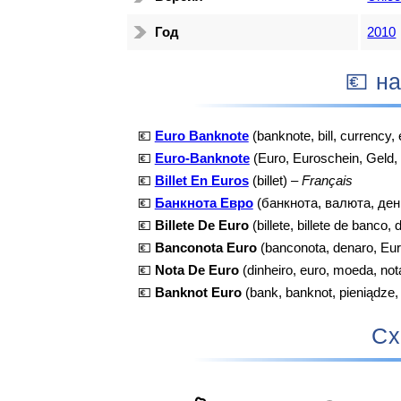
Год
2010
💶 
💶
Euro Banknote
(banknote, bill, currency,
💶
Euro-Banknote
(Euro, Euroschein, Geld,
💶
Billet En Euros
(billet) –
Français
💶
Банкнота Евро
(банкнота, валюта, ден
💶
Billete De Euro
(billete, billete de banco, 
💶
Banconota Euro
(banconota, denaro, Eu
💶
Nota De Euro
(dinheiro, euro, moeda, not
💶
Banknot Euro
(bank, banknot, pieniądze,
Сх