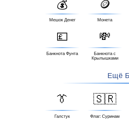
💰
🪙
Мешок Денег
Монета
💷
💸
Банкнота Фунта
Банкнота с
Крылышками
Ещё Б
👔
🇸🇷
Галстук
Флаг: Суринам