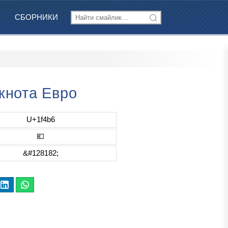
СБОРНИКИ
кнота Евро
U+1f4b6
💶
&#128182;