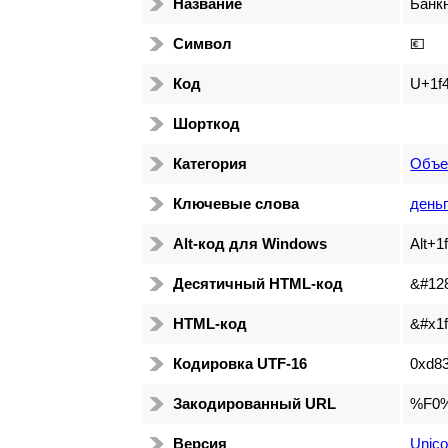
Название
Банк
Символ
💶
Код
U+1f
Шорткод
Категория
Объе
Ключевые слова
деньг
Alt-код для Windows
Alt+1
Десятичный HTML-код
&#12
HTML-код
&#x1f
Кодировка UTF-16
0xd8
Закодированный URL
%F0
Версия
Unico