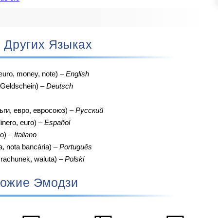
на Других Языках
 euro, money, note) –
English
 Geldschein) –
Deutsch
ьги, евро, евросоюз) –
Русский
dinero, euro) –
Español
ro) –
Italiano
a, nota bancária) –
Português
 rachunek, waluta) –
Polski
ожие Эмодзи