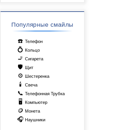
Популярные смайлы
☎️
Телефон
💍
Кольцо
🚬
Сигарета
🛡️
Щит
⚙️
Шестеренка
🕯️
Свеча
📞
Телефонная Трубка
🖥️
Компьютер
🪙
Монета
🎧
Наушники