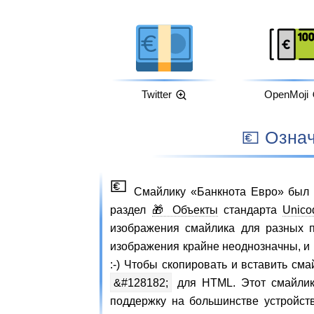
Twitter
OpenMoji
💶 Озн
💶
Смайлику «Банкнота Евро» был 
раздел
🎁 Объекты
стандарта
Unico
изображения смайлика для разных п
изображения крайне неоднозначны, и 
:-) Чтобы скопировать и вставить см
&#128182;
для HTML. Этот смайлик 
поддержку на большинстве устройст