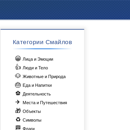
Категории Смайлов
😀
Лица и Эмоции
👍
Люди и Тело
🐶
Животные и Природа
🎂
Еда и Напитки
⚽
Деятельность
✈
Места и Путешествия
🎁
Объекты
♻
Символы
🏁
Флаги