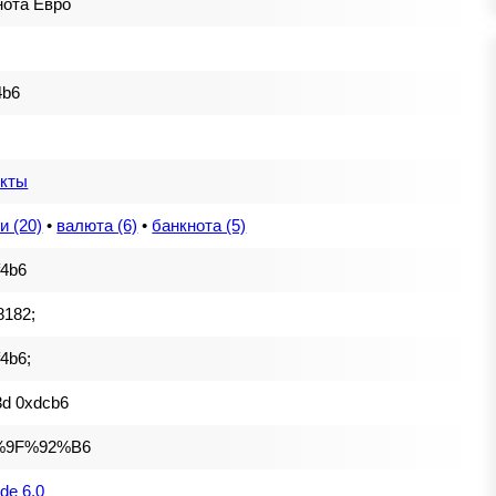
нота Евро
4b6
кты
и (20)
•
валюта (6)
•
банкнота (5)
f4b6
8182;
4b6;
3d 0xdcb6
%9F%92%B6
de 6.0