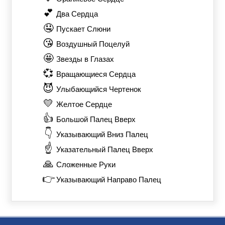
💕
Два Сердца
🤤
Пускает Слюни
😘
Воздушный Поцелуй
🤩
Звезды в Глазах
💞
Вращающиеся Сердца
😈
Улыбающийся Чертенок
💛
Желтое Сердце
👍
Большой Палец Вверх
👇
Указывающий Вниз Палец
☝️
Указательный Палец Вверх
🙏
Сложенные Руки
👉
Указывающий Направо Палец