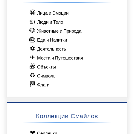
😀
Лица и Эмоции
👍
Люди и Тело
🐶
Животные и Природа
🎂
Еда и Напитки
⚽
Деятельность
✈
Места и Путешествия
🎁
Объекты
♻
Символы
🏁
Флаги
Коллекции Смайлов
❤
Сердечки