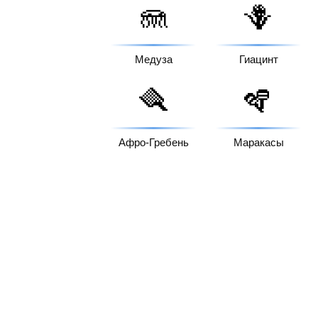
🪼
🪻
Медуза
Гиацинт
🪮
🪇
Афро-Гребень
Маракасы