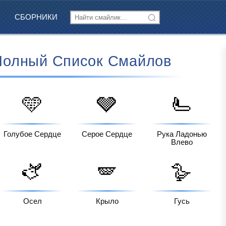
СБОРНИКИ
 Полный Список Смайлов
🩵
🩶
🫷
Голубое Сердце
Серое Сердце
Рука Ладонью
Влево
🫏
🪽
🪿
Осел
Крыло
Гусь