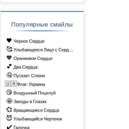
Популярные смайлы
🖤
Черное Сердце
🥰
Улыбающееся Лицо с Сердечками
🧡
Оранжевое Сердце
💕
Два Сердца
🤤
Пускает Слюни
🇺🇦
Флаг: Украина
😘
Воздушный Поцелуй
🤩
Звезды в Глазах
💞
Вращающиеся Сердца
😈
Улыбающийся Чертенок
✔️
Галочка