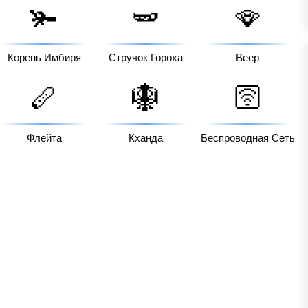
🫚
🫛
🪭
Корень Имбиря
Стручок Гороха
Веер
🪈
🪯
🛜
Флейта
Кханда
Беспроводная Сеть