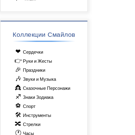
Коллекции Смайлов
❤
Сердечки
👉
Руки и Жесты
🎉
Праздники
🎶
Звуки и Музыка
👸
Сказочные Персонажи
♐
Знаки Зодиака
⚽
Спорт
🛠
Инструменты
🔀
Стрелки
🕐
Часы