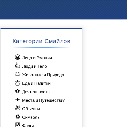
Категории Смайлов
😀
Лица и Эмоции
👍
Люди и Тело
🐶
Животные и Природа
🎂
Еда и Напитки
⚽
Деятельность
✈
Места и Путешествия
🎁
Объекты
♻
Символы
🏁
Флаги